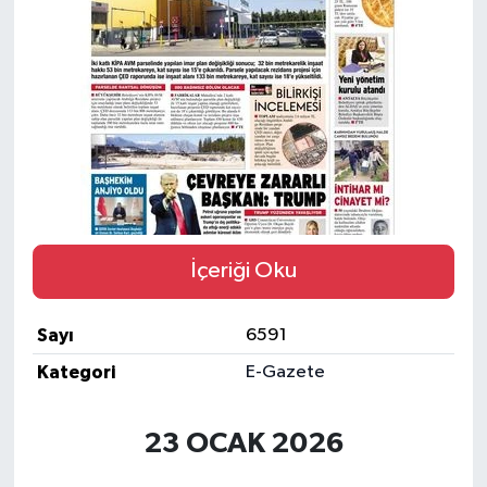
Eğitim
Sağlık
Magazin
Turizm
Çevre
İçeriği Oku
Kültür ve Sanat
Sayı
6591
Sivil Toplum
Kategori
E-Gazete
Tarım
23 OCAK 2026
Bilim ve Teknoloji