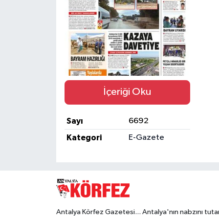
Eğitim
Sağlık
Magazin
İçeriği Oku
Turizm
Çevre
Sayı
6692
Kategori
E-Gazete
Kültür ve Sanat
Sivil Toplum
Tarım
Antalya Körfez Gazetesi... Antalya'nın nabzını tuta
Bilim ve Teknoloji