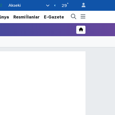
°
Akseki
2
29
7
ünya
Resmi İlanlar
E-Gazete
7
5
9
9