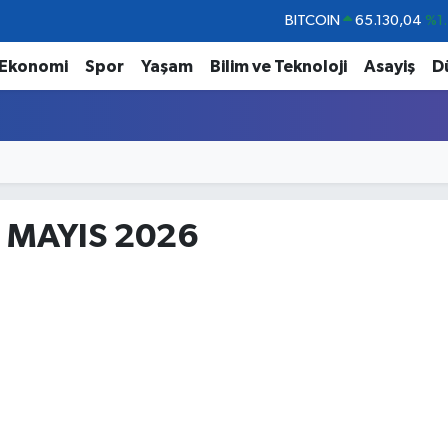
BITCOIN
65.130,04
%1.
DOLAR
47,7106
%0.1
Ekonomi
Spor
Yaşam
Bilim ve Teknoloji
Asayiş
D
EURO
55,1652
%0.2
STERLİN
64,4046
%0.3
GRAM ALTIN
6648.99
%2.5
BİST100
13.773
%-1
 MAYIS 2026