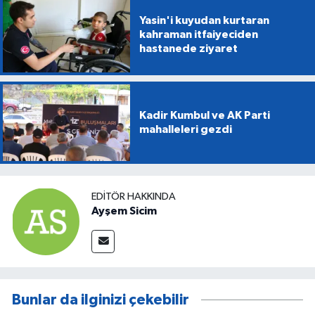
Yasin'i kuyudan kurtaran
kahraman itfaiyeciden
hastanede ziyaret
Kadir Kumbul ve AK Parti
mahalleleri gezdi
EDITÖR HAKKINDA
Ayşem Sicim
Bunlar da ilginizi çekebilir