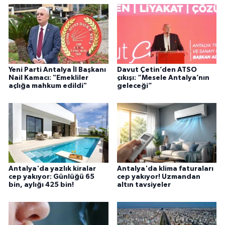
Yeni Parti Antalya İl Başkanı
Davut Çetin’den ATSO
Nail Kamacı: "Emekliler
çıkışı: “Mesele Antalya’nın
açlığa mahkum edildi"
geleceği”
Antalya'da yazlık kiralar
Antalya'da klima faturaları
cep yakıyor: Günlüğü 65
cep yakıyor! Uzmandan
bin, aylığı 425 bin!
altın tavsiyeler