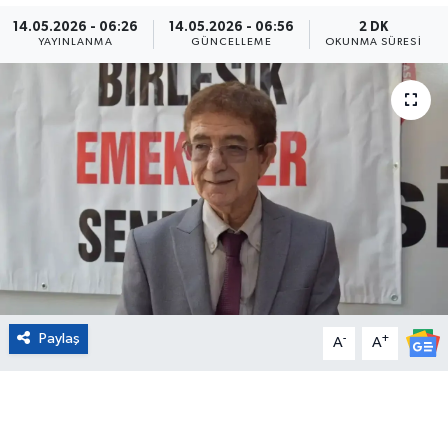
14.05.2026 - 06:26
14.05.2026 - 06:56
2 DK
Eğitim
YAYINLANMA
GÜNCELLEME
OKUNMA SÜRESI
Sağlık
Magazin
Turizm
Çevre
Kültür ve Sanat
Paylaş
-
+
Sivil Toplum
A
A
Tarım
Bilim ve Teknoloji