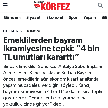
Gündem
Siyaset
Ekonomi
Spor
Yaşam
Bil
Gündem
Nöbetçi Eczaneler
Siyaset
Hava Durumu
HABERLER
EKONOMI
Emeklilerden bayram
Yerel Yönetim
Trafik Durumu
ikramiyesine tepki: “4 bin
TL umutları kararttı”
Ekonomi
Süper Lig Puan Durumu ve Fikstür
Birleşik Emekliler Sendikası Antalya Şube Başkanı
Spor
Tüm Manşetler
Ahmet Hilmi Kancı, yaklaşan Kurban Bayramı
öncesi emeklilerin ağır ekonomik şartlar altında
Yaşam
Son Dakika Haberleri
yaşam mücadelesi verdiğini söyledi. Kancı,
bayram ikramiyesinin 4 bin TL’de kalmasına tepki
Asayiş
Haber Arşivi
göstererek, “Emekliler bir bayrama daha
yoksulluk içinde giriyor” dedi.
Dünya