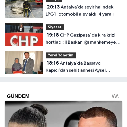
20:13
Antalya’da seyir halindeki
LPG’li otomobil alev aldı: 4 yaralı
Siyaset
19:18
CHP Gazipaşa'da kira krizi
hortladı: İl Başkanlığı mahkemeye
gitti
Yerel Yönetim
18:16
Antalya’da Başsavcı
Kapıcı’dan şehit annesi Aysel
Belen’e anlamlı ziyaret