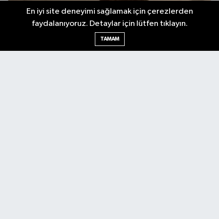
En iyi site deneyimi sağlamak için çerezlerden
faydalanıyoruz. Detaylar için lütfen tıklayın.
TAMAM
Antalya Körfez Gazetesi... Antalya'nın nabzını tutan internet
haber sitemizde en son gelişmeleri keşfedin. Gündem, siyaset,
ekonomi, tarım, yerel spor, kültür, etkinlikler ve daha fazlasından
haberdar olun. Hemen tıklayın ve Antalya'nın nabzını elinizde