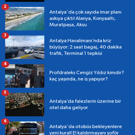
2
Antalya'da çok sayıda imar planı
askıya çıktı! Alanya, Konyaaltı,
Muratpaşa, Aksu
3
Antalya Havalimanı’nda kriz
büyüyor: 2 saat bagaj, 40 dakika
trafik, Terminal 1 tepkisi
4
Profdraleks Cengiz Yıldız kimdir?
kaç yaşında, ne iş yapıyor?
5
Antalya’da falezlerin üzerine bir
otel daha geliyor
6
Antalya'da otobüs bekleyenlere
yeni kural! El kaldırmayanı şoför