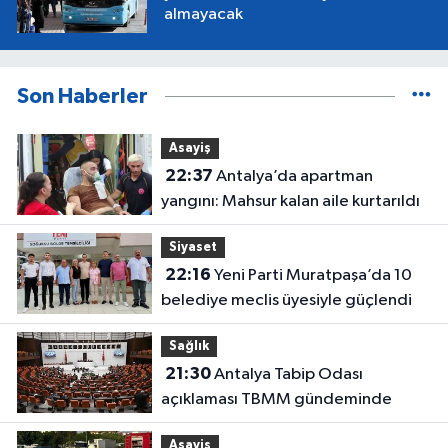
almayacak
Son Haberler
Asayiş
22:37
Antalya’da apartman
yangını: Mahsur kalan aile kurtarıldı
Siyaset
22:16
Yeni Parti Muratpaşa’da 10
belediye meclis üyesiyle güçlendi
Sağlık
21:30
Antalya Tabip Odası
açıklaması TBMM gündeminde
Asayiş