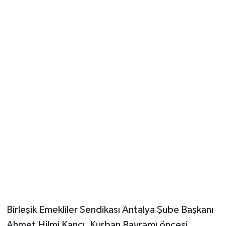
Güvenlik
Resmi İlanlar
Birleşik Emekliler Sendikası Antalya Şube Başkanı
Ahmet Hilmi Kancı, Kurban Bayramı öncesi