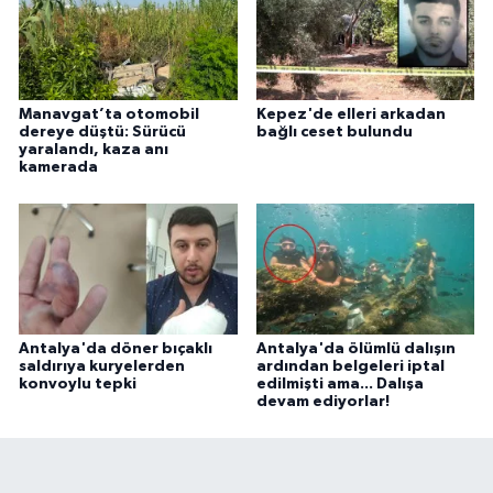
Manavgat’ta otomobil
Kepez'de elleri arkadan
dereye düştü: Sürücü
bağlı ceset bulundu
yaralandı, kaza anı
kamerada
Antalya'da döner bıçaklı
Antalya'da ölümlü dalışın
saldırıya kuryelerden
ardından belgeleri iptal
konvoylu tepki
edilmişti ama... Dalışa
devam ediyorlar!