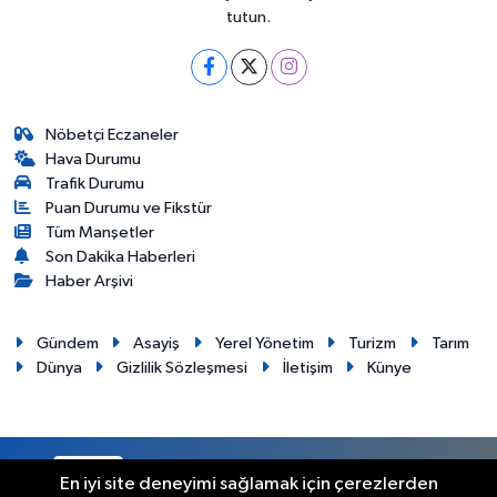
tutun.
Nöbetçi Eczaneler
Hava Durumu
Trafik Durumu
Puan Durumu ve Fikstür
Tüm Manşetler
Son Dakika Haberleri
Haber Arşivi
Gündem
Asayiş
Yerel Yönetim
Turizm
Tarım
Dünya
Gizlilik Sözleşmesi
İletişim
Künye
RSS
Copyright © 2012. Her hakkı saklıdır.
En iyi site deneyimi sağlamak için çerezlerden