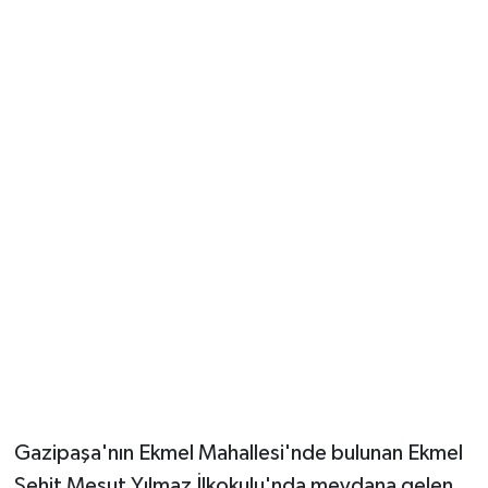
Güvenlik
Resmi İlanlar
Gazipaşa'nın Ekmel Mahallesi'nde bulunan Ekmel
Şehit Mesut Yılmaz İlkokulu'nda meydana gelen