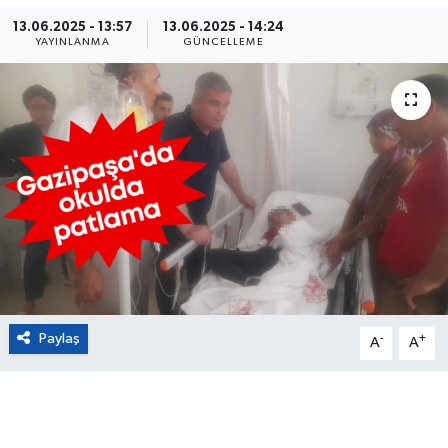
13.06.2025 - 13:57
13.06.2025 - 14:24
Eğitim
YAYINLANMA
GÜNCELLEME
Sağlık
Magazin
Turizm
Çevre
Kültür ve Sanat
Paylaş
-
+
Sivil Toplum
A
A
Tarım
Bilim ve Teknoloji