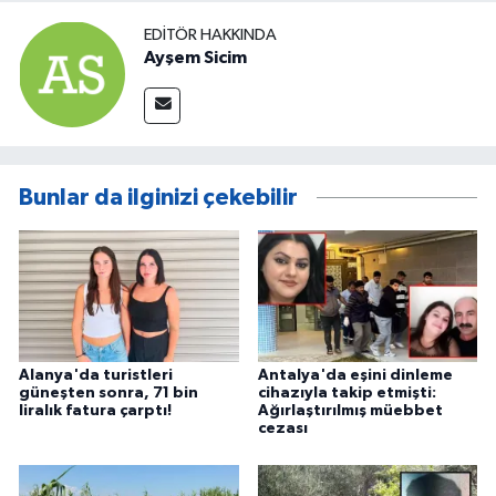
EDITÖR HAKKINDA
Ayşem Sicim
Bunlar da ilginizi çekebilir
Alanya'da turistleri
Antalya'da eşini dinleme
güneşten sonra, 71 bin
cihazıyla takip etmişti:
liralık fatura çarptı!
Ağırlaştırılmış müebbet
cezası