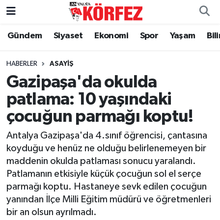
Gündem
Siyaset
Ekonomi
Spor
Yaşam
Bil
Gündem
Nöbetçi Eczaneler
Siyaset
Hava Durumu
HABERLER
ASAYIŞ
Gazipaşa'da okulda
Yerel Yönetim
Trafik Durumu
patlama: 10 yaşındaki
çocuğun parmağı koptu!
Ekonomi
Süper Lig Puan Durumu ve Fikstür
Antalya Gazipaşa'da 4.sınıf öğrencisi, çantasına
Spor
Tüm Manşetler
koyduğu ve henüz ne olduğu belirlenemeyen bir
maddenin okulda patlaması sonucu yaralandı.
Yaşam
Son Dakika Haberleri
Patlamanın etkisiyle küçük çocuğun sol el serçe
parmağı koptu. Hastaneye sevk edilen çocuğun
Asayiş
Haber Arşivi
yanından İlçe Milli Eğitim müdürü ve öğretmenleri
bir an olsun ayrılmadı.
Dünya