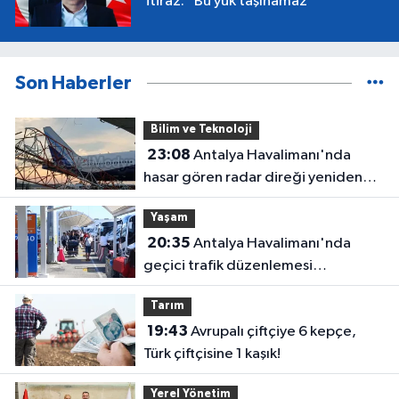
itiraz: “Bu yük taşınamaz”
Son Haberler
Bilim ve Teknoloji
23:08
Antalya Havalimanı'nda
hasar gören radar direği yeniden
hizmette
Yaşam
20:35
Antalya Havalimanı'nda
geçici trafik düzenlemesi
uygulanacak! Yolculara uyarı
Tarım
19:43
Avrupalı çiftçiye 6 kepçe,
Türk çiftçisine 1 kaşık!
Yerel Yönetim