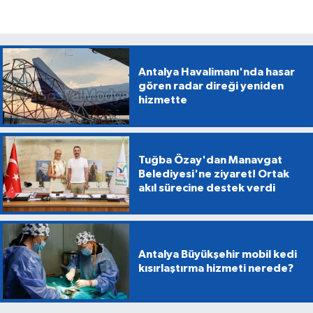
Antalya Havalimanı'nda hasar
gören radar direği yeniden
hizmette
Tuğba Özay'dan Manavgat
Belediyesi'ne ziyaret! Ortak
akıl sürecine destek verdi
Antalya Büyükşehir mobil kedi
kısırlaştırma hizmeti nerede?