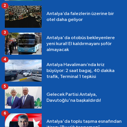
2
Antalya’da falezlerin üzerine bir
otel daha geliyor
3
Antalya'da otobüs bekleyenlere
yeni kural! El kaldırmayanı şoför
almayacak
4
Antalya Havalimanı’nda kriz
büyüyor: 2 saat bagaj, 40 dakika
trafik, Terminal 1 tepkisi
5
Gelecek Partisi Antalya,
Davutoğlu'na başkaldırdı!
6
Antalya'da toplu taşıma esnafından