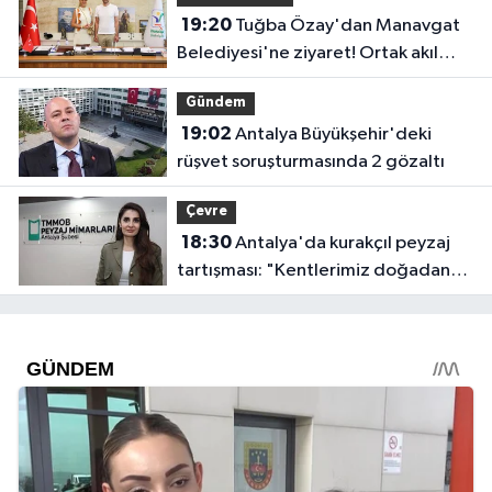
19:20
Tuğba Özay'dan Manavgat
Belediyesi'ne ziyaret! Ortak akıl
sürecine destek verdi
Gündem
19:02
Antalya Büyükşehir'deki
rüşvet soruşturmasında 2 gözaltı
Çevre
18:30
Antalya'da kurakçıl peyzaj
tartışması: "Kentlerimiz doğadan
koparılıyor"