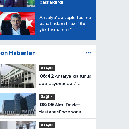
başkaldırdı!
Antalya'da toplu taşıma
esnafından itiraz: “Bu
yük taşınamaz”
Son Haberler
Asayiş
08:42
Antalya'da fuhuş
operasyonunda 7
tutuklama! Soruşturma
Sağlık
genişliyor
08:09
Aksu Devlet
Hastanesi'nde sona
yaklaşıldı
Asayiş