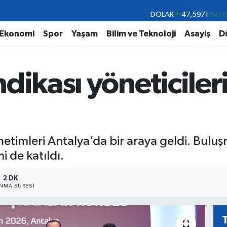
DOLAR
47,5971
%0.
EURO
55,1336
%0.
Ekonomi
Spor
Yaşam
Bilim ve Teknoloji
Asayiş
D
STERLİN
64,2534
%0.
GRAM ALTIN
6527.85
%0.5
dikası yöneticiler
BİST100
13.703
%
BITCOIN
64.475,47
%0.
yönetimleri Antalya’da bir araya geldi. Bul
 de katıldı.
2 DK
NMA SÜRESI