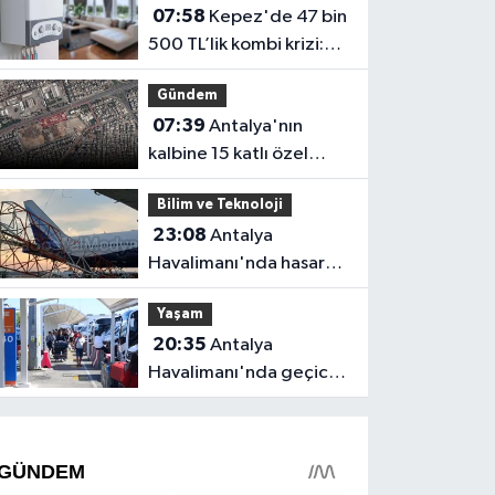
07:58
Kepez'de 47 bin
500 TL’lik kombi krizi:
Aynı kişi için esnaf
Gündem
birbirini uyarıyor
07:39
Antalya'nın
kalbine 15 katlı özel
hastane geliyor!
Bilim ve Teknoloji
23:08
Antalya
Havalimanı'nda hasar
gören radar direği
Yaşam
yeniden hizmette
20:35
Antalya
Havalimanı'nda geçici
trafik düzenlemesi
uygulanacak! Yolculara
uyarı