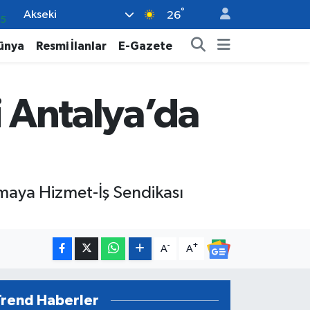
°
Akseki
05
26
18
ünya
Resmi İlanlar
E-Gazete
22
4
i Antalya’da
0
66
uşmaya Hizmet-İş Sendikası
-
+
A
A
Trend Haberler