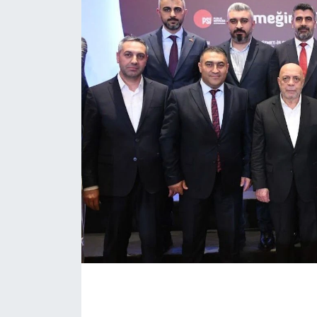
Eğitim
Sağlık
Magazin
Turizm
Çevre
Kültür ve Sanat
Sivil Toplum
Tarım
Bilim ve Teknoloji