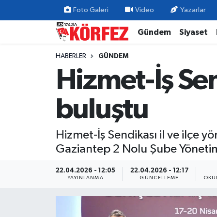
Foto Galeri
Video
Yazarlar
Gündem
Siyaset
Gündem
Nöbetçi Eczaneler
HABERLER
GÜNDEM
Siyaset
Hava Durumu
Hizmet-İş Sen
Yerel Yönetim
Trafik Durumu
buluştu
Ekonomi
Süper Lig Puan Durumu ve Fikstür
Hizmet-İş Sendikası il ve ilçe 
Spor
Tüm Manşetler
Gaziantep 2 Nolu Şube Yönetimi
Yaşam
Son Dakika Haberleri
22.04.2026 - 12:05
22.04.2026 - 12:17
YAYINLANMA
GÜNCELLEME
OKU
Asayiş
Haber Arşivi
Dünya