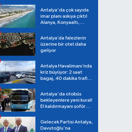
Antalya'da çok sayıda
imar planı askıya çıktı!
Alanya, Konyaaltı,
Muratpaşa, Aksu
Antalya’da falezlerin
üzerine bir otel daha
geliyor
Antalya Havalimanı’nda
kriz büyüyor: 2 saat
bagaj, 40 dakika trafik,
Terminal 1 tepkisi
Antalya'da otobüs
bekleyenlere yeni kural!
El kaldırmayanı şoför
almayacak
Gelecek Partisi Antalya,
Davutoğlu'na