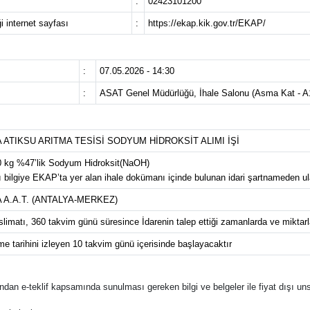
:
02423101200
i internet sayfası
:
https://ekap.kik.gov.tr/EKAP/
:
07.05.2026 - 14:30
:
ASAT Genel Müdürlüğü, İhale Salonu (Asma Kat - A
ATIKSU ARITMA TESİSİ SODYUM HİDROKSİT ALIMI İŞİ
 kg %47’lik Sodyum Hidroksit(NaOH)
lı bilgiye EKAP’ta yer alan ihale dokümanı içinde bulunan idari şartnameden ulaş
A.A.T. (ANTALYA-MERKEZ)
slimatı, 360 takvim günü süresince İdarenin talep ettiği zamanlarda ve miktarlar
e tarihini izleyen 10 takvim günü içerisinde başlayacaktır
rafından e-teklif kapsamında sunulması gereken bilgi ve belgeler ile fiyat dışı uns