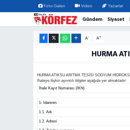
Foto Galeri
Video
Yazarlar
Gündem
Siyaset
Gündem
Nöbetçi Eczaneler
Siyaset
Hava Durumu
-
+
A
A
Yerel Yönetim
Trafik Durumu
HURMA ATI
Ekonomi
Süper Lig Puan Durumu ve Fikstür
HURMA ATIKSU ARITMA TESİSİ SODYUM HİDROKSİT ALIMI 
İhaleye ilişkin ayrıntılı bilgiler aşağıda yer almaktadır:
Spor
Tüm Manşetler
İhale Kayıt Numarası (İKN)
Yaşam
Son Dakika Haberleri
1- İdarenin
Asayiş
Haber Arşivi
1.1. Adı
1.2. Adresi
Dünya