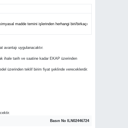
imyasal madde temini işlerinden herhangi biri/birkaçı
at avantajı uygulanacaktır.
rak ihale tarih ve saatine kadar EKAP üzerinden
bedel üzerinden teklif birim fiyat şeklinde vereceklerdir.
cektir.
Basın No ILN02446724