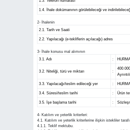
1.3. Telefon numarası
1.4. İhale dokümanının görülebileceği ve indirilebileceğ
Eğitim
2- İhalenin
Sağlık
2.1. Tarih ve Saati
2.2. Yapılacağı (e-tekliflerin açılacağı) adres
Magazin
3- İhale konusu mal alımının
Turizm
3.1. Adı
:
HURMA 
400.000
Çevre
3.2. Niteliği, türü ve miktarı
:
Ayrıntı
3.3. Yapılacağı/teslim edileceği yer
:
HURMA 
Kültür ve Sanat
3.4. Süresi/teslim tarihi
:
Ürün te
Sivil Toplum
3.5. İşe başlama tarihi
:
Sözleşm
Tarım
4- Katılım ve yeterlik kriterleri:
4.1. Katılım ve yeterlik kriterlerine ilişkin istekliler ta
4.1.1. Teklif mektubu.
Bilim ve Teknoloji