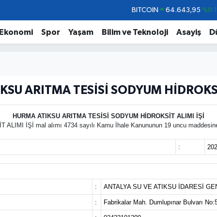
BITCOIN
64.643,95
%0.1
DOLAR
47,6006
%0.0
Ekonomi
Spor
Yaşam
Bilim ve Teknoloji
Asayiş
D
EURO
55,0250
%0.0
STERLİN
64,2398
%0.
GRAM ALTIN
6500.87
%0.1
KSU ARITMA TESİSİ SODYUM HİDROKSİT
BİST100
13.799
%7
HURMA ATIKSU ARITMA TESİSİ SODYUM HİDROKSİT ALIMI İŞİ
İŞİ mal alımı 4734 sayılı Kamu İhale Kanununun 19 uncu maddesine göre 
:
202
:
ANTALYA SU VE ATIKSU İDARESİ G
:
Fabrikalar Mah. Dumlupınar Bulvarı