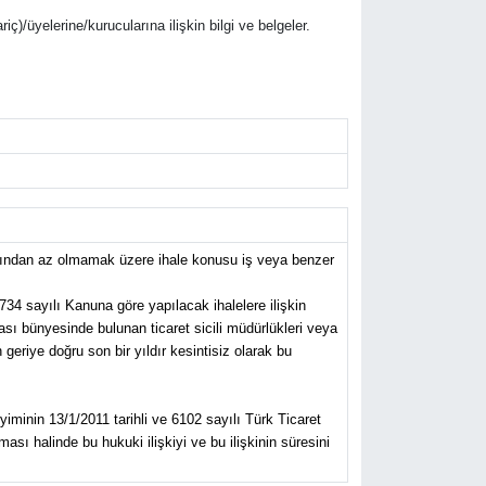
riç)/üyelerine/kurucularına ilişkin bilgi ve belgeler.
anından az olmamak üzere ihale konusu iş veya benzer
734 sayılı Kanuna göre yapılacak ihalelere ilişkin
ası bünyesinde bulunan ticaret sicili müdürlükleri veya
eriye doğru son bir yıldır kesintisiz olarak bu
yiminin 13/1/2011 tarihli ve 6102 sayılı Türk Ticaret
sı halinde bu hukuki ilişkiyi ve bu ilişkinin süresini