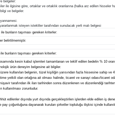
e belgeler:
ler ile ilgisine göre, ortaklar ve ortaklık oranlarına (halka arz edilen hisseler ha
bilgi ve belgeler.
 beyannamesi.
n yararlanmak isteyen istekliler tarafından sunulacak yerli malı belgesi
 ile bunların taşıması gereken kriterler:
r belirtilmemiştir.
 ile bunların taşıması gereken kriterler:
kapsamında kesin kabul işlemleri tamamlanan ve teklif edilen bedelin % 10 or
nolojik ürün deneyim belgesine ait bilgiler.
üzere kullanılan belgenin, tüzel kişiliğin yarısından fazla hissesine sahip ve 4
e yetkili olan ortağına ait olması halinde, ticaret ve sanayi odası/ticaret od
avir tarafından ilk ilan tarihinden sonra düzenlenen ve düzenlendiği tarihten g
n kullanılması zorunludur.
üt edilenler dışında yurt dışında gerçekleştirilen işlerden elde edilen iş dene
pay çoğunluğuna dayanarak kurulan şirketler topluluğu ilişkisi içinde kullanılma