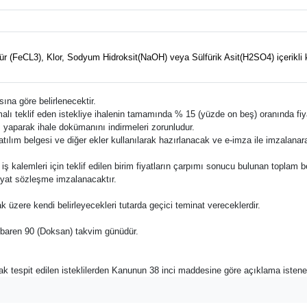
ür (FeCL3), Klor, Sodyum Hidroksit(NaOH) veya Sülfürik Asit(H2SO4) içerikli k
ına göre belirlenecektir.
i malı teklif eden istekliye ihalenin tamamında % 15 (yüzde on beş) oranında fiy
ş yaparak ihale dokümanını indirmeleri zorunludur.
katılım belgesi ve diğer ekler kullanılarak hazırlanacak ve e-imza ile imzalana
e bu iş kalemleri için teklif edilen birim fiyatların çarpımı sonucu bulunan toplam 
fiyat sözleşme imzalanacaktır.
ak üzere kendi belirleyecekleri tutarda geçici teminat vereceklerdir.
n itibaren 90 (Doksan) takvim günüdür.
rak tespit edilen isteklilerden Kanunun 38 inci maddesine göre açıklama istene