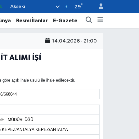
°
Akseki
6
29
6
ünya
Resmi İlanlar
E-Gazete
2
2
14.04.2026 - 21:00
2
 ALIMI İŞİ
0
açık ihale usulü ile ihale edilecektir.
6/668044
ENEL MÜDÜRLÜĞÜ
 No:5 KEPEZ/ANTALYA KEPEZ/ANTALYA