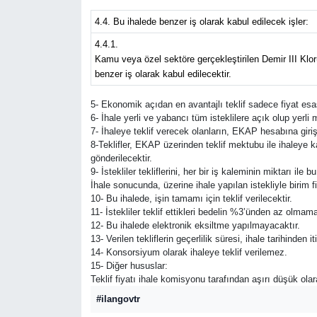
4.4. Bu ihalede benzer iş olarak kabul edilecek işler:
4.4.1.
Kamu veya özel sektöre gerçekleştirilen Demir III Klor
benzer iş olarak kabul edilecektir.
5- Ekonomik açıdan en avantajlı teklif sadece fiyat esas
6- İhale yerli ve yabancı tüm isteklilere açık olup yerl
7- İhaleye teklif verecek olanların, EKAP hesabına giri
8-Teklifler, EKAP üzerinden teklif mektubu ile ihaleye 
gönderilecektir.
9- İstekliler tekliflerini, her bir iş kaleminin miktarı il
İhale sonucunda, üzerine ihale yapılan istekliyle birim 
10- Bu ihalede, işin tamamı için teklif verilecektir.
11- İstekliler teklif ettikleri bedelin %3’ünden az olmam
12- Bu ihalede elektronik eksiltme yapılmayacaktır.
13- Verilen tekliflerin geçerlilik süresi, ihale tarihinde
14- Konsorsiyum olarak ihaleye teklif verilemez.
15- Diğer hususlar:
Teklif fiyatı ihale komisyonu tarafından aşırı düşük ola
#ilangovtr