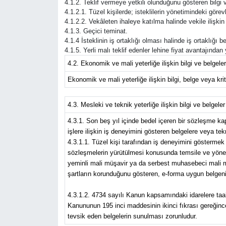
4.1.2. Teklif vermeye yetkili olunduğunu gösteren bilgi v
4.1.2.1. Tüzel kişilerde; isteklilerin yönetimindeki görevli
4.1.2.2. Vekâleten ihaleye katılma halinde vekile ilişkin 
Güvenlik
4.1.3. Geçici teminat.
4.1.4 İsteklinin iş ortaklığı olması halinde iş ortaklığı
Resmi İlanlar
4.1.5. Yerli malı teklif edenler lehine fiyat avantajında
4.2. Ekonomik ve mali yeterliğe ilişkin bilgi ve belgeler
Ekonomik ve mali yeterliğe ilişkin bilgi, belge veya krite
4.3. Mesleki ve teknik yeterliğe ilişkin bilgi ve belgeler
4.3.1. Son beş yıl içinde bedel içeren bir sözleşme 
işlere ilişkin iş deneyimini gösteren belgelere veya tek
4.3.1.1. Tüzel kişi tarafından iş deneyimini göstermek 
sözleşmelerin yürütülmesi konusunda temsile ve yönetim
yeminli mali müşavir ya da serbest muhasebeci mali müş
şartların korunduğunu gösteren, e-forma uygun belgeni
4.3.1.2. 4734 sayılı Kanun kapsamındaki idarelere taahh
Kanununun 195 inci maddesinin ikinci fıkrası gereğince 
tevsik eden belgelerin sunulması zorunludur.