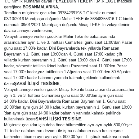
T.C Kimlik Numaralı davalı
FEYZEDDİN TEKE
'ın T.M.K.166/1 maddesi
gereğince
BOŞANMALARINA,
Eğitim
Tarafların müşterek çocukları 09784239198 T.C kimlik numaralı
03/10/2016 Muratpaşa doğumlu Mahir TEKE ile 36848355316 T.C kimlik
numaralı 09/01/2021 Muratpaşa doğumlu Miraç TEKE 'in velayetlerinin
Sağlık
davacı anneye verilmesine,
Velayeti anneye verilen çocuklar Mahir Teke ile baba arasında
Magazin
arasında;her ayın 1. ve 3. haftası Cumartesi günü saat 11:00'dan Pazar
günü saat 17:00'e kadar, Dini Bayramlarda tek yıllarda Ramazan
Bayramının 1. Günü saat 10:00'dan 4. Günü saat 17:00 kadar, çift
Turizm
yıllarda kurban bayramının 1. Günü saat 10:00 'dan 4. Günü saat 17:00
kadar, sömestir tatilinin ikinci haftası Pazartesi saat 11:00'den Pazar
saat 17:00'e kadar,yaz tatillerinin 1 Ağustos saat 11:00' den 30 Ağustos
Çevre
saat 17:00'e kadar babanın yanında kalmak şeklinde kullanılmak
üzere
ŞAHSİ İLİŞKİ TESİSİNE
,
Velayeti anneye verilen çocuk Miraç Teke ile baba arasında arasında;her
Kültür ve Sanat
ayın 1. ve 3. haftası Cumartesi günü saat 10:00'dan aynı gün saat
14:00'e kadar, Dini Bayramlarda Ramazan Bayramının 1. Günü saat
Sivil Toplum
10:00'dan aynı gün 14:00 kadar, kurban bayramının 1. Günü saat 10:00
'dan aynı gün saat 14:00 kadar babanın yanında kalmak şeklinde
kullanılmak üzere
ŞAHSİ İLİŞKİ TESİSİNE
,
Tarım
Müşterek çocuklar için daha önce hükmedilen ayrı ayrı aylık 800,00'şer
TL tedbir nafakasının devamı ile iş bu nafakanın dava kesinleşme
tarihinden itibaren ayrı ayrı aylık 800,00 'şer TL iştirak nafakası olarak
Bilim ve Teknoloji