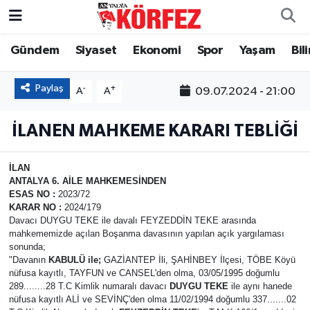
Gündem
Siyaset
Ekonomi
Spor
Yaşam
Bil
Gündem
Nöbetçi Eczaneler
Siyaset
Hava Durumu
Paylaş
-
+
09.07.2024 - 21:00
A
A
Yerel Yönetim
Trafik Durumu
İLANEN MAHKEME KARARI TEBLİĞİ
Ekonomi
Süper Lig Puan Durumu ve Fikstür
İLAN
ANTALYA 6. AİLE MAHKEMESİNDEN
Spor
Tüm Manşetler
ESAS NO
:
2023/72
KARAR NO
:
2024/179
Davacı DUYGU TEKE ile davalı FEYZEDDİN TEKE arasında
Yaşam
Son Dakika Haberleri
mahkememizde açılan Boşanma davasının yapılan açık yargılaması
sonunda;
"Davanın
KABULÜ ile;
GAZİANTEP İli, ŞAHİNBEY İlçesi, TÖBE Köyü
Asayiş
Haber Arşivi
nüfusa kayıtlı, TAYFUN ve CANSEL'den olma, 03/05/1995 doğumlu
289........28 T.C Kimlik numaralı davacı
DUYGU TEKE
ile aynı hanede
Dünya
nüfusa kayıtlı ALİ ve SEVİNÇ'den olma 11/02/1994 doğumlu 337.......02