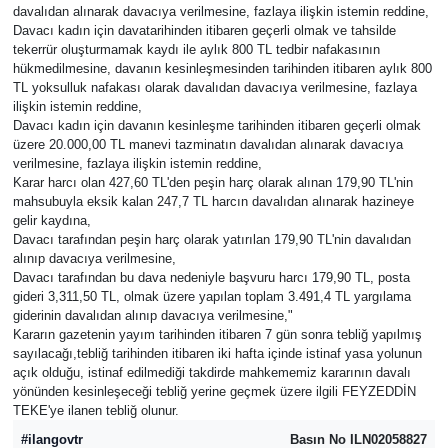
davalıdan alınarak davacıya verilmesine, fazlaya ilişkin istemin reddine,
Davacı kadın için davatarihinden itibaren geçerli olmak ve tahsilde
Güvenlik
tekerrür oluşturmamak kaydı ile aylık 800 TL tedbir nafakasının
hükmedilmesine, davanın kesinleşmesinden tarihinden itibaren aylık 800
TL yoksulluk nafakası olarak davalıdan davacıya verilmesine, fazlaya
Resmi İlanlar
ilişkin istemin reddine,
Davacı kadın için davanın kesinleşme tarihinden itibaren geçerli olmak
üzere 20.000,00 TL manevi tazminatın davalıdan alınarak davacıya
verilmesine, fazlaya ilişkin istemin reddine,
Karar harcı olan 427,60 TL'den peşin harç olarak alınan 179,90 TL'nin
mahsubuyla eksik kalan 247,7 TL harcın davalıdan alınarak hazineye
gelir kaydına,
Davacı tarafından peşin harç olarak yatırılan 179,90 TL'nin davalıdan
alınıp davacıya verilmesine,
Davacı tarafından bu dava nedeniyle başvuru harcı 179,90 TL, posta
gideri 3,311,50 TL, olmak üzere yapılan toplam 3.491,4 TL yargılama
giderinin davalıdan alınıp davacıya verilmesine,"
Kararın gazetenin yayım tarihinden itibaren 7 gün sonra tebliğ yapılmış
sayılacağı,tebliğ tarihinden itibaren iki hafta içinde istinaf yasa yolunun
açık olduğu, istinaf edilmediği takdirde mahkememiz kararının davalı
yönünden kesinleşeceği tebliğ yerine geçmek üzere ilgili FEYZEDDİN
TEKE'ye ilanen tebliğ olunur.
#ilangovtr
Basın No ILN02058827