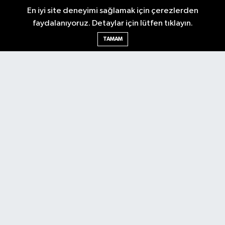
En iyi site deneyimi sağlamak için çerezlerden
faydalanıyoruz. Detaylar için lütfen tıklayın.
TAMAM
Antalya Körfez Gazetesi... Antalya'nın nabzını tutan internet
haber sitemizde en son gelişmeleri keşfedin. Gündem, siyaset,
ekonomi, tarım, yerel spor, kültür, etkinlikler ve daha fazlasından
haberdar olun. Hemen tıklayın ve Antalya'nın nabzını elinizde