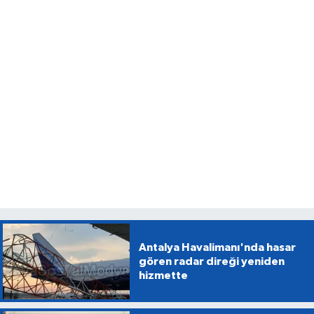
Antalya Havalimanı'nda hasar
gören radar direği yeniden
hizmette