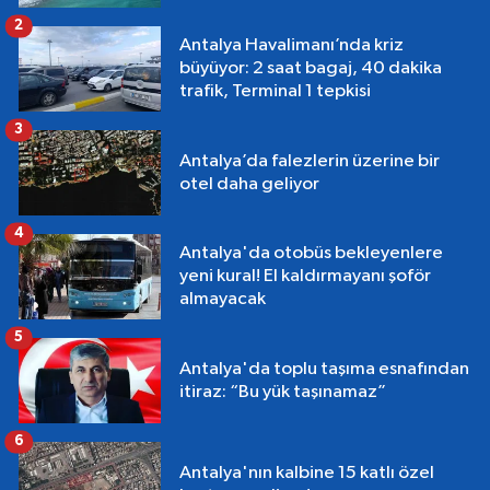
2
Antalya Havalimanı’nda kriz
büyüyor: 2 saat bagaj, 40 dakika
trafik, Terminal 1 tepkisi
3
Antalya’da falezlerin üzerine bir
otel daha geliyor
4
Antalya'da otobüs bekleyenlere
yeni kural! El kaldırmayanı şoför
almayacak
5
Antalya'da toplu taşıma esnafından
itiraz: “Bu yük taşınamaz”
6
Antalya'nın kalbine 15 katlı özel