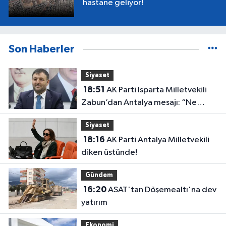
hastane geliyor!
Son Haberler
Siyaset
18:51
AK Parti Isparta Milletvekili
Zabun’dan Antalya mesajı: “Ne
dediysek o”
Siyaset
18:16
AK Parti Antalya Milletvekili
diken üstünde!
Gündem
16:20
ASAT'tan Döşemealtı'na dev
yatırım
Ekonomi