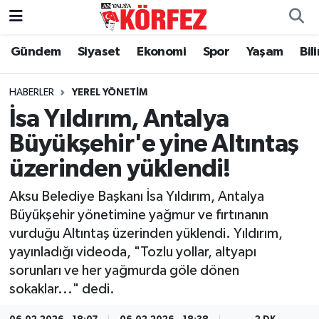
Gündem
Siyaset
Ekonomi
Spor
Yaşam
Bil
Gündem
Nöbetçi Eczaneler
Siyaset
Hava Durumu
HABERLER
YEREL YÖNETIM
İsa Yıldırım, Antalya
Yerel Yönetim
Trafik Durumu
Büyükşehir'e yine Altıntaş
üzerinden yüklendi!
Ekonomi
Süper Lig Puan Durumu ve Fikstür
Aksu Belediye Başkanı İsa Yıldırım, Antalya
Spor
Tüm Manşetler
Büyükşehir yönetimine yağmur ve fırtınanın
vurduğu Altıntaş üzerinden yüklendi. Yıldırım,
Yaşam
Son Dakika Haberleri
yayınladığı videoda, "Tozlu yollar, altyapı
sorunları ve her yağmurda göle dönen
Asayiş
Haber Arşivi
sokaklar..." dedi.
Dünya