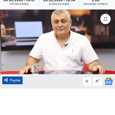
06.02.2026 - 18:07
06.02.2026 - 18:38
2 DK
YAYINLANMA
GÜNCELLEME
OKUNMA SÜRESI
Eğitim
Sağlık
Magazin
Turizm
Çevre
Kültür ve Sanat
Paylaş
-
+
A
A
Sivil Toplum
Tarım
Bilim ve Teknoloji