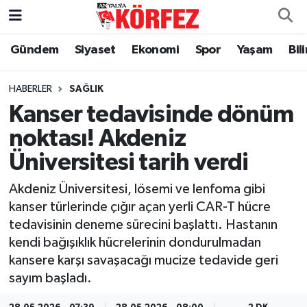
Gündem
Siyaset
Ekonomi
Spor
Yaşam
Bil
Gündem
Nöbetçi Eczaneler
Siyaset
Hava Durumu
HABERLER
SAĞLIK
Kanser tedavisinde dönüm
Yerel Yönetim
Trafik Durumu
noktası! Akdeniz
Üniversitesi tarih verdi
Ekonomi
Süper Lig Puan Durumu ve Fikstür
Akdeniz Üniversitesi, lösemi ve lenfoma gibi
Spor
Tüm Manşetler
kanser türlerinde çığır açan yerli CAR-T hücre
tedavisinin deneme sürecini başlattı. Hastanın
Yaşam
Son Dakika Haberleri
kendi bağışıklık hücrelerinin dondurulmadan
kansere karşı savaşacağı mucize tedavide geri
Asayiş
Haber Arşivi
sayım başladı.
Dünya