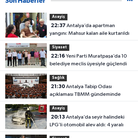
Son Haberler
Asayiş
22:37
Antalya’da apartman
yangını: Mahsur kalan aile kurtarıldı
Siyaset
22:16
Yeni Parti Muratpaşa’da 10
belediye meclis üyesiyle güçlendi
Sağlık
21:30
Antalya Tabip Odası
açıklaması TBMM gündeminde
Asayiş
20:13
Antalya’da seyir halindeki
LPG’li otomobil alev aldı: 4 yaralı