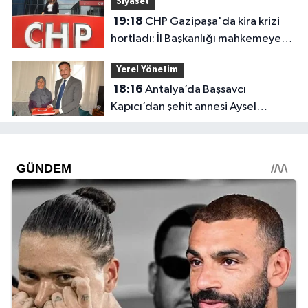
Siyaset
19:18
CHP Gazipaşa'da kira krizi
hortladı: İl Başkanlığı mahkemeye
gitti
Yerel Yönetim
18:16
Antalya’da Başsavcı
Kapıcı’dan şehit annesi Aysel
Belen’e anlamlı ziyaret