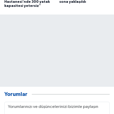
Hastanesi'nde 300 yatak
sona yaklaşıldı
kapasitesi yetersiz”
Yorumlar