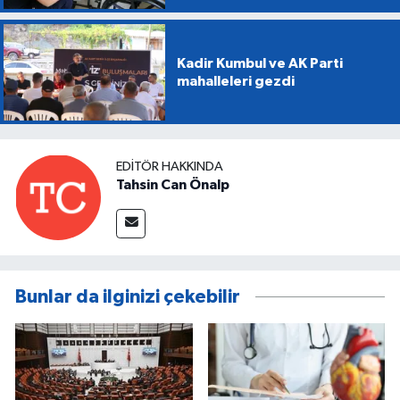
Kadir Kumbul ve AK Parti
mahalleleri gezdi
EDITÖR HAKKINDA
Tahsin Can Önalp
Bunlar da ilginizi çekebilir