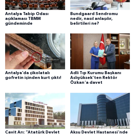
Antalya Tabip Odası
Bundgaard Sendromu
açıklaması TBMM
nedir, nasıl anlaşılır,
gündeminde
belirtileri ne?
Antalya’da çikolatalı
Adli Tıp Kurumu Başkanı
gofretin içinden kurt çıktı!
Aslıyüksek’ten Rektör
Özkan'a davet
Cavit Arı: “Atatürk Devlet
Aksu Devlet Hastanesi'nde