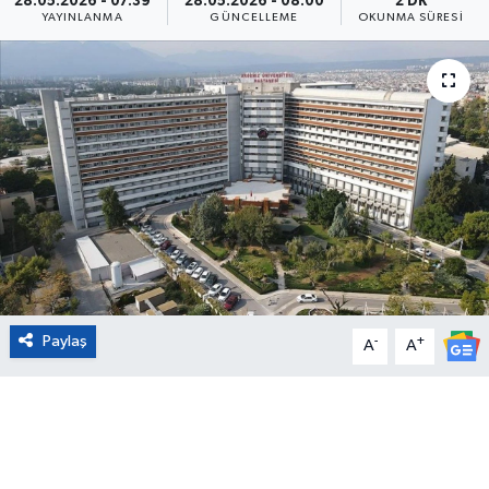
28.05.2026 - 07:39
28.05.2026 - 08:00
2 DK
YAYINLANMA
GÜNCELLEME
OKUNMA SÜRESI
Eğitim
Sağlık
Magazin
Turizm
Çevre
Kültür ve Sanat
Paylaş
-
+
A
A
Sivil Toplum
Tarım
Bilim ve Teknoloji