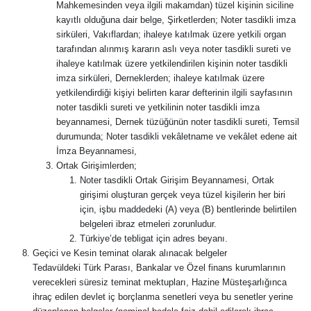
Mahkemesinden veya ilgili makamdan) tüzel kişinin siciline
kayıtlı olduğuna dair belge, Şirketlerden; Noter tasdikli imza
sirküleri, Vakıflardan; ihaleye katılmak üzere yetkili organ
tarafından alınmış kararın aslı veya noter tasdikli sureti ve
ihaleye katılmak üzere yetkilendirilen kişinin noter tasdikli
imza sirküleri, Derneklerden; ihaleye katılmak üzere
yetkilendirdiği kişiyi belirten karar defterinin ilgili sayfasının
noter tasdikli sureti ve yetkilinin noter tasdikli imza
beyannamesi, Dernek tüzüğünün noter tasdikli sureti, Temsil
durumunda; Noter tasdikli vekâletname ve vekâlet edene ait
İmza Beyannamesi,
Ortak Girişimlerden;
Noter tasdikli Ortak Girişim Beyannamesi, Ortak
girişimi oluşturan gerçek veya tüzel kişilerin her biri
için, işbu maddedeki (A) veya (B) bentlerinde belirtilen
belgeleri ibraz etmeleri zorunludur.
Türkiye’de tebligat için adres beyanı.
Geçici ve Kesin teminat olarak alınacak belgeler
Tedavüldeki Türk Parası, Bankalar ve Özel finans kurumlarının
verecekleri süresiz teminat mektupları, Hazine Müsteşarlığınca
ihraç edilen devlet iç borçlanma senetleri veya bu senetler yerine