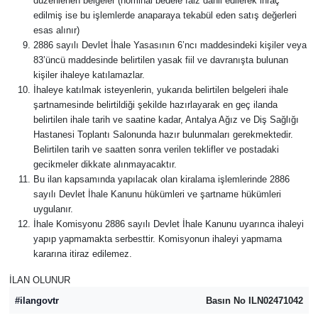
düzenlenen belgeler (nominal bedele faiz dahil edilerek ihraç
edilmiş ise bu işlemlerde anaparaya tekabül eden satış değerleri
esas alınır)
2886 sayılı Devlet İhale Yasasının 6’ncı maddesindeki kişiler veya
83’üncü maddesinde belirtilen yasak fiil ve davranışta bulunan
kişiler ihaleye katılamazlar.
İhaleye katılmak isteyenlerin, yukarıda belirtilen belgeleri ihale
şartnamesinde belirtildiği şekilde hazırlayarak en geç ilanda
belirtilen ihale tarih ve saatine kadar, Antalya Ağız ve Diş Sağlığı
Hastanesi Toplantı Salonunda hazır bulunmaları gerekmektedir.
Belirtilen tarih ve saatten sonra verilen teklifler ve postadaki
gecikmeler dikkate alınmayacaktır.
Bu ilan kapsamında yapılacak olan kiralama işlemlerinde 2886
sayılı Devlet İhale Kanunu hükümleri ve şartname hükümleri
uygulanır.
İhale Komisyonu 2886 sayılı Devlet İhale Kanunu uyarınca ihaleyi
yapıp yapmamakta serbesttir. Komisyonun ihaleyi yapmama
kararına itiraz edilemez.
İLAN OLUNUR
#ilangovtr
Basın No ILN02471042