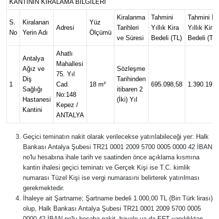
KANTİNİN KİRALAMA BİLGİLERİ
Eğitim
Kiralanma
Tahmini
Tahmini İki
S.
Kiralanan
Yüz
Adresi
Tarihleri
Yıllık Kira
Yıllık Kira
No
Yerin Adı
Ölçümü
ve Süresi
Bedeli (TL)
Bedeli (TL)
Sağlık
Ahatlı
Antalya
Mahallesi
Magazin
Ağız ve
Sözleşme
75. Yıl
Diş
Tarihinden
1
Cad.
18 m²
695.098,58
1.390.197,
Sağlığı
itibaren 2
Turizm
No:148
Hastanesi
(İki) Yıl
Kepez /
Kantini
ANTALYA
Çevre
Geçici teminatın nakit olarak verilecekse yatırılabileceği yer: Halk
Kültür ve Sanat
Bankası Antalya Şubesi TR21 0001 2009 5700 0005 0000 42 İBAN
no'lu hesabına ihale tarih ve saatinden önce açıklama kısmına
Sivil Toplum
kantin ihalesi geçici teminatı ve Gerçek Kişi ise T.C. kimlik
numarası Tüzel Kişi ise vergi numarasını belirterek yatırılması
gerekmektedir.
Tarım
İhaleye ait Şartname; Şartname bedeli 1.000,00 TL (Bin Türk lirası)
olup, Halk Bankası Antalya Şubesi TR21 0001 2009 5700 0005
Bilim ve Teknoloji
0000 42 İBAN no'lu hesaba nakit, havale ya da EFT yapıldıktan