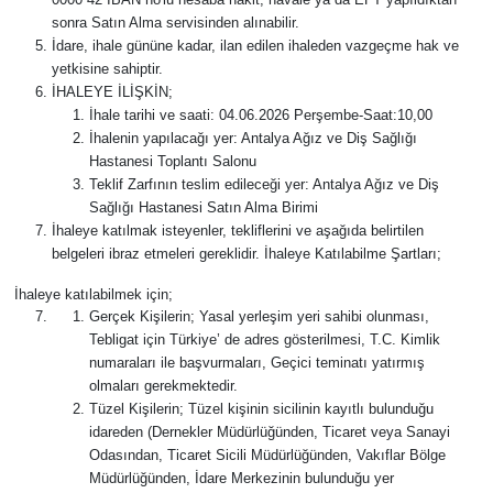
sonra Satın Alma servisinden alınabilir.
İdare, ihale gününe kadar, ilan edilen ihaleden vazgeçme hak ve
Güvenlik
yetkisine sahiptir.
İHALEYE İLİŞKİN;
Resmi İlanlar
İhale tarihi ve saati: 04.06.2026 Perşembe-Saat:10,00
İhalenin yapılacağı yer: Antalya Ağız ve Diş Sağlığı
Hastanesi Toplantı Salonu
Teklif Zarfının teslim edileceği yer: Antalya Ağız ve Diş
Sağlığı Hastanesi Satın Alma Birimi
İhaleye katılmak isteyenler, tekliflerini ve aşağıda belirtilen
belgeleri ibraz etmeleri gereklidir. İhaleye Katılabilme Şartları;
İhaleye katılabilmek için;
Gerçek Kişilerin; Yasal yerleşim yeri sahibi olunması,
Tebligat için Türkiye’ de adres gösterilmesi, T.C. Kimlik
numaraları ile başvurmaları, Geçici teminatı yatırmış
olmaları gerekmektedir.
Tüzel Kişilerin; Tüzel kişinin sicilinin kayıtlı bulunduğu
idareden (Dernekler Müdürlüğünden, Ticaret veya Sanayi
Odasından, Ticaret Sicili Müdürlüğünden, Vakıflar Bölge
Müdürlüğünden, İdare Merkezinin bulunduğu yer