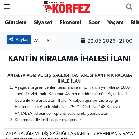
Gündem
Siyaset
Ekonomi
Spor
Yaşam
Bil
Gündem
Nöbetçi Eczaneler
Siyaset
Hava Durumu
Paylaş
-
+
22.05.2026 - 21:00
A
A
Yerel Yönetim
Trafik Durumu
KANTİN KİRALAMA İHALESİ İLANI
Ekonomi
Süper Lig Puan Durumu ve Fikstür
ANTALYA AĞIZ VE DİŞ SAĞLIĞI HASTANESİ KANTİN KİRALAMA
İHALE İLANI
Spor
Tüm Manşetler
Aşağıda bilgileri verilen tesis alanlarımız Kantin yeri olarak 2886
sayılı Devlet İhale Kanunun 45’inci maddesine göre Açık Teklif
Usulü ile kiralanacaktır. İhale, Antalya Ağız ve Diş Sağlığı
Yaşam
Son Dakika Haberleri
Hastanesi’nin Ahatlı Mahallesi 75. Yıl Cad. No:148 Kepez /
ANTALYA adresinde Toplantı Salonunda yapılacaktır.
Asayiş
Haber Arşivi
Kiralamalar ile ilgili bilgiler aşağıdadır.
ANTALYA AĞIZ VE DİŞ SAĞLIĞI HASTANESİ TARAFINDAN KİRAYA V
Dünya