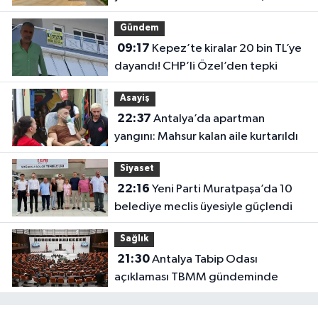
başlıyor
Gündem
09:17
Kepez’te kiralar 20 bin TL’ye
dayandı! CHP’li Özel’den tepki
Asayiş
22:37
Antalya’da apartman
yangını: Mahsur kalan aile kurtarıldı
Siyaset
22:16
Yeni Parti Muratpaşa’da 10
belediye meclis üyesiyle güçlendi
Sağlık
21:30
Antalya Tabip Odası
açıklaması TBMM gündeminde