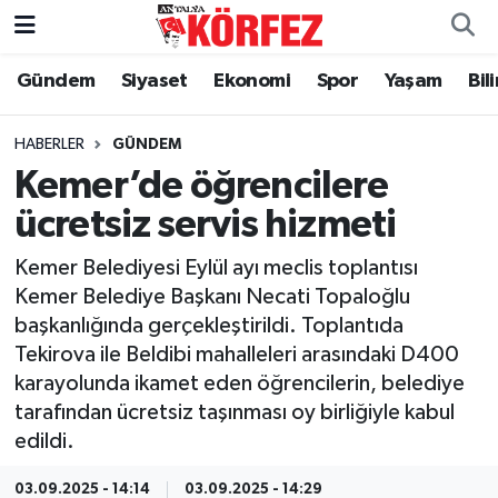
Gündem
Siyaset
Ekonomi
Spor
Yaşam
Bil
Gündem
Nöbetçi Eczaneler
Siyaset
Hava Durumu
HABERLER
GÜNDEM
Kemer’de öğrencilere
Yerel Yönetim
Trafik Durumu
ücretsiz servis hizmeti
Ekonomi
Süper Lig Puan Durumu ve Fikstür
Kemer Belediyesi Eylül ayı meclis toplantısı
Kemer Belediye Başkanı Necati Topaloğlu
Spor
Tüm Manşetler
başkanlığında gerçekleştirildi. Toplantıda
Tekirova ile Beldibi mahalleleri arasındaki D400
Yaşam
Son Dakika Haberleri
karayolunda ikamet eden öğrencilerin, belediye
tarafından ücretsiz taşınması oy birliğiyle kabul
Asayiş
Haber Arşivi
edildi.
Dünya
03.09.2025 - 14:14
03.09.2025 - 14:29