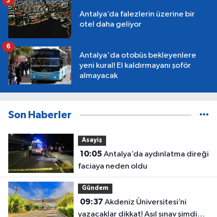
5
Antalya’da falezlerin üzerine bir
otel daha geliyor
6
Antalya'da otobüs bekleyenlere
yeni kural! El kaldırmayanı şoför
almayacak
Son Haberler
Asayiş
10:05
Antalya’da aydınlatma direği
faciaya neden oldu
Gündem
09:37
Akdeniz Üniversitesi’ni
yazacaklar dikkat! Asıl sınav şimdi