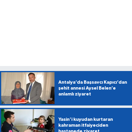
Antalya’da Başsavcı Kapıcı’dan
şehit annesi Aysel Belen’e
anlamlı ziyaret
Yasin'i kuyudan kurtaran
kahraman itfaiyeciden
hastanede ziyaret