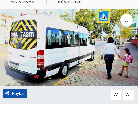
YAYINLANMA
GÜNCELLEME
Eğitim
Sağlık
Magazin
Turizm
Çevre
Kültür ve Sanat
Paylaş
-
+
A
A
Sivil Toplum
Tarım
Bilim ve Teknoloji