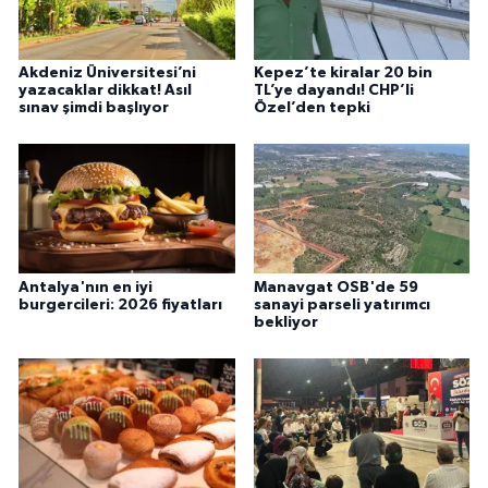
Akdeniz Üniversitesi’ni
Kepez’te kiralar 20 bin
yazacaklar dikkat! Asıl
TL’ye dayandı! CHP’li
sınav şimdi başlıyor
Özel’den tepki
Antalya'nın en iyi
Manavgat OSB'de 59
burgercileri: 2026 fiyatları
sanayi parseli yatırımcı
bekliyor