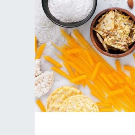
Eğitim
Sağlık
Magazin
Turizm
Çevre
Kültür ve Sanat
Sivil Toplum
Tarım
Bilim ve Teknoloji