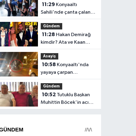
11:29
Konyaaltı
geçirildi
Sahili'nde çanta çalan
hırsız kıskıvrak yakalandı
Gündem
11:28
Hakan Demirağ
kimdir? Ata ve Kaan
Demirağ kimdir,
Asayiş
servetleri ne kadar?
10:58
Konyaaltı'nda
yayaya çarpan
motosiklet sürücüsü
Gündem
öldü, yaya ağır yaralı
10:52
Tutuklu Başkan
Muhittin Böcek'in acı
günü