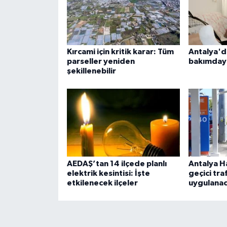
Kırcami için kritik karar: Tüm
Antalya'd
parseller yeniden
bakımdayk
şekillenebilir
AEDAŞ’tan 14 ilçede planlı
Antalya H
elektrik kesintisi: İşte
geçici tr
etkilenecek ilçeler
uygulanaca