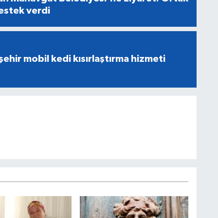
destek verdi
ehir mobil kedi kısırlaştırma hizmeti