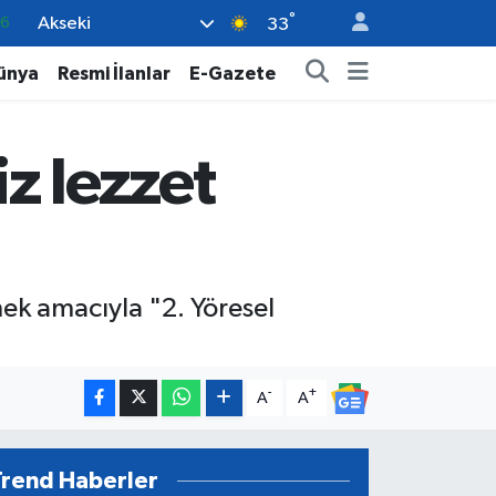
°
Akseki
06
33
.1
ünya
Resmi İlanlar
E-Gazete
21
39
z lezzet
0
66
ek amacıyla "2. Yöresel
-
+
A
A
Trend Haberler