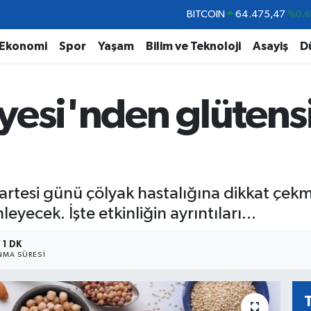
DOLAR
47,5986
%0.
EURO
55,0700
%0
Ekonomi
Spor
Yaşam
Bilim ve Teknoloji
Asayiş
D
STERLİN
64,2438
%0.
GRAM ALTIN
6518.23
%0.
yesi'nden glütensi
BİST100
13.703
%
BITCOIN
64.475,47
%0.
rtesi günü çölyak hastalığına dikkat çekm
yecek. İşte etkinliğin ayrıntıları...
1 DK
MA SÜRESI