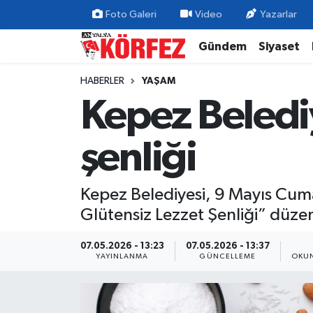
Foto Galeri
Video
Yazarlar
Gündem
Siyaset
Gündem
Nöbetçi Eczaneler
HABERLER
YAŞAM
Siyaset
Hava Durumu
Kepez Beledi
Yerel Yönetim
Trafik Durumu
şenliği
Ekonomi
Süper Lig Puan Durumu ve Fikstür
Kepez Belediyesi, 9 Mayıs Cuma
Spor
Tüm Manşetler
Glütensiz Lezzet Şenliği” düzenle
Yaşam
Son Dakika Haberleri
07.05.2026 - 13:23
07.05.2026 - 13:37
YAYINLANMA
GÜNCELLEME
OKUN
Asayiş
Haber Arşivi
Dünya