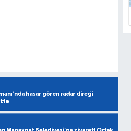
manı'nda hasar gören radar direği
tte
n Manavgat Belediyesi'ne ziyaret! Ortak