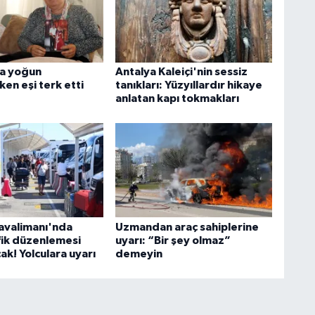
a yoğun
Antalya Kaleiçi'nin sessiz
en eşi terk etti
tanıkları: Yüzyıllardır hikaye
anlatan kapı tokmakları
avalimanı'nda
Uzmandan araç sahiplerine
afik düzenlemesi
uyarı: “Bir şey olmaz”
k! Yolculara uyarı
demeyin