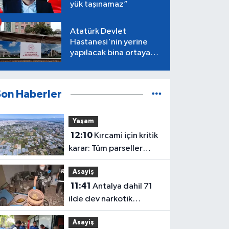
yük taşınamaz”
Atatürk Devlet
Hastanesi'nin yerine
yapılacak bina ortaya
çıktı
Son Haberler
Yaşam
12:10
Kırcami için kritik
karar: Tüm parseller
yeniden şekillenebilir
Asayiş
11:41
Antalya dahil 71
ilde dev narkotik
operasyonu! Yüzlerce
Asayiş
kilo uyuşturucu ele