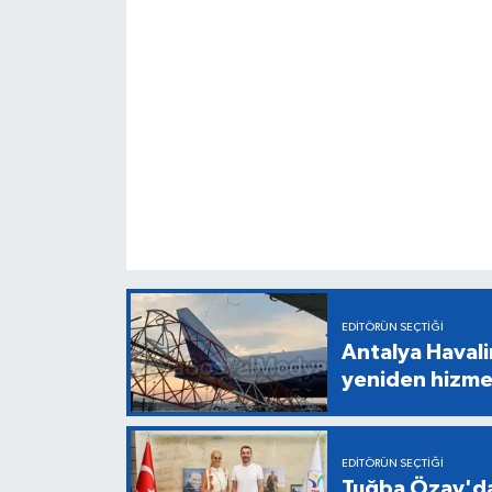
EDITÖRÜN SEÇTIĞI
Antalya Havali
yeniden hizme
EDITÖRÜN SEÇTIĞI
Tuğba Özay'da