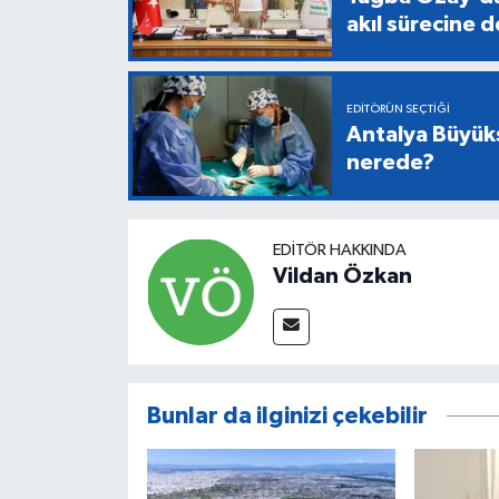
akıl sürecine 
EDITÖRÜN SEÇTIĞI
Antalya Büyükş
nerede?
EDITÖR HAKKINDA
Vildan Özkan
Bunlar da ilginizi çekebilir