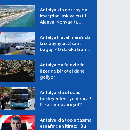
Antalya'da çok sayıda
imar planı askıya çıktı!
Alanya, Konyaaltı,
Muratpaşa, Aksu
Antalya Havalimanı’nda
kriz büyüyor: 2 saat
bagaj, 40 dakika trafik,
Terminal 1 tepkisi
Antalya’da falezlerin
üzerine bir otel daha
geliyor
Antalya'da otobüs
bekleyenlere yeni kural!
El kaldırmayanı şoför
almayacak
Antalya'da toplu taşıma
esnafından itiraz: “Bu