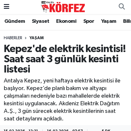
Gündem
Siyaset
Ekonomi
Spor
Yaşam
Bil
Gündem
Nöbetçi Eczaneler
Siyaset
Hava Durumu
HABERLER
YAŞAM
Kepez'de elektrik kesintisi!
Yerel Yönetim
Trafik Durumu
Saat saat 3 günlük kesinti
listesi
Ekonomi
Süper Lig Puan Durumu ve Fikstür
Antalya Kepez, yeni haftaya elektrik kesintisi ile
Spor
Tüm Manşetler
başlıyor. Kepez’de planlı bakım ve altyapı
çalışmaları nedeniyle bazı mahallelerde elektrik
Yaşam
Son Dakika Haberleri
kesintisi uygulanacak. Akdeniz Elektrik Dağıtım
A.Ş., 3 gün sürecek elektrik kesintilerinin saat
Asayiş
Haber Arşivi
saat detaylarını açıkladı.
Dünya