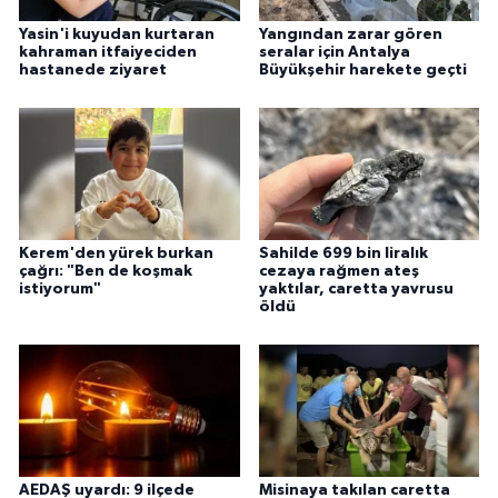
Yasin'i kuyudan kurtaran
Yangından zarar gören
kahraman itfaiyeciden
seralar için Antalya
hastanede ziyaret
Büyükşehir harekete geçti
Kerem'den yürek burkan
Sahilde 699 bin liralık
çağrı: "Ben de koşmak
cezaya rağmen ateş
istiyorum"
yaktılar, caretta yavrusu
öldü
AEDAŞ uyardı: 9 ilçede
Misinaya takılan caretta