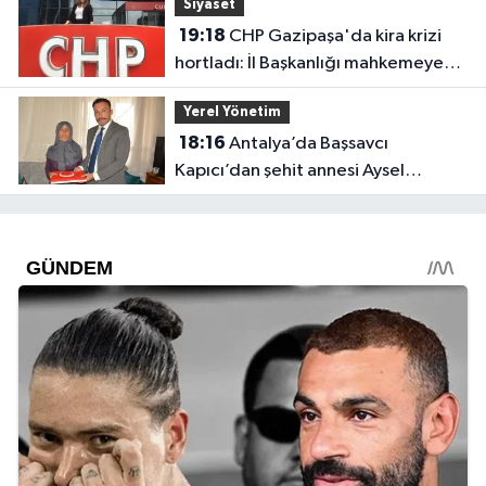
Siyaset
19:18
CHP Gazipaşa'da kira krizi
hortladı: İl Başkanlığı mahkemeye
gitti
Yerel Yönetim
18:16
Antalya’da Başsavcı
Kapıcı’dan şehit annesi Aysel
Belen’e anlamlı ziyaret