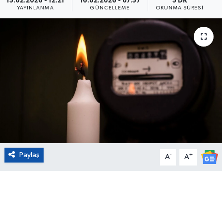
15.02.2026 - 12:21
16.02.2026 - 07:57
5 DK
YAYINLANMA
GÜNCELLEME
OKUNMA SÜRESI
Eğitim
Sağlık
Magazin
Turizm
Çevre
Kültür ve Sanat
Paylaş
-
+
A
A
Sivil Toplum
Tarım
Bilim ve Teknoloji