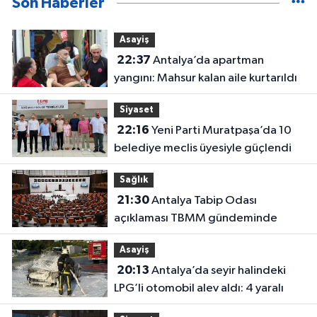
Son Haberler
Asayiş
22:37
Antalya’da apartman
yangını: Mahsur kalan aile kurtarıldı
Siyaset
22:16
Yeni Parti Muratpaşa’da 10
belediye meclis üyesiyle güçlendi
Sağlık
21:30
Antalya Tabip Odası
açıklaması TBMM gündeminde
Asayiş
20:13
Antalya’da seyir halindeki
LPG’li otomobil alev aldı: 4 yaralı