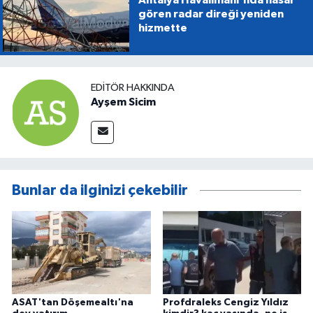
Antalya Havalimanı'nda hasar
gören radar direği yeniden
hizmette
EDITÖR HAKKINDA
Ayşem Sicim
Bunlar da ilginizi çekebilir
ASAT'tan Döşemealtı'na
Profdraleks Cengiz Yıldız