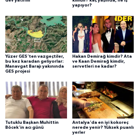
dev yatırım
kimdir? kaç yaşında, ne iş
yapıyor?
Yüzer GES'ten vazgeçtiler,
Hakan Demirağ kimdir? Ata
bu kez karadan geliyorlar:
ve Kaan Demirağ kimdir,
Manavgat Barajı yakınında
servetleri ne kadar?
GES projesi
Tutuklu Başkan Muhittin
Antalya'da en iyi kokoreç
Böcek'in acı günü
nerede yenir? Yüksek puanlı
yerler