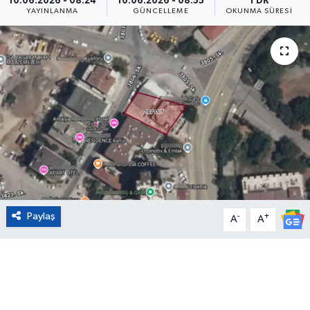
10.06.2026 - 08:24
10.06.2026 - 08:55
1 DK
YAYINLANMA
GÜNCELLEME
OKUNMA SÜRESI
Eğitim
Sağlık
Magazin
Turizm
Çevre
Kültür ve Sanat
Paylaş
-
+
A
A
Sivil Toplum
Tarım
Bilim ve Teknoloji