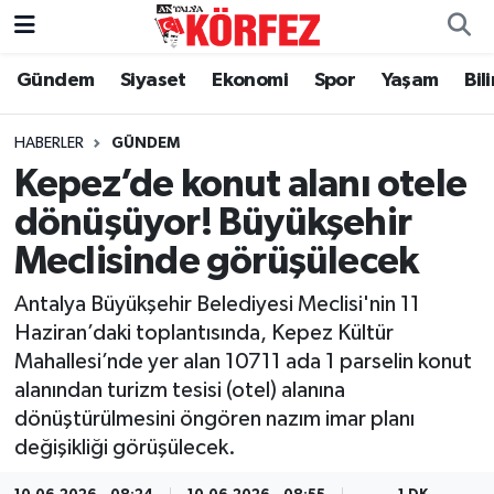
Gündem
Siyaset
Ekonomi
Spor
Yaşam
Bil
Gündem
Nöbetçi Eczaneler
Siyaset
Hava Durumu
HABERLER
GÜNDEM
Kepez’de konut alanı otele
Yerel Yönetim
Trafik Durumu
dönüşüyor! Büyükşehir
Meclisinde görüşülecek
Ekonomi
Süper Lig Puan Durumu ve Fikstür
Antalya Büyükşehir Belediyesi Meclisi'nin 11
Spor
Tüm Manşetler
Haziran’daki toplantısında, Kepez Kültür
Mahallesi’nde yer alan 10711 ada 1 parselin konut
Yaşam
Son Dakika Haberleri
alanından turizm tesisi (otel) alanına
dönüştürülmesini öngören nazım imar planı
Asayiş
Haber Arşivi
değişikliği görüşülecek.
Dünya