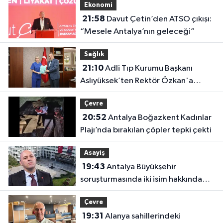
Ekonomi
21:58
Davut Çetin’den ATSO çıkışı:
“Mesele Antalya’nın geleceği”
Sağlık
21:10
Adli Tıp Kurumu Başkanı
Aslıyüksek’ten Rektör Özkan'a
davet
Çevre
20:52
Antalya Boğazkent Kadınlar
Plajı’nda bırakılan çöpler tepki çekti
Asayiş
19:43
Antalya Büyükşehir
soruşturmasında iki isim hakkında
yeni karar
Çevre
19:31
Alanya sahillerindeki