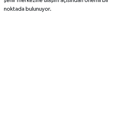
şehir merkezine ulaşım açısından önemli bir
noktada bulunuyor.