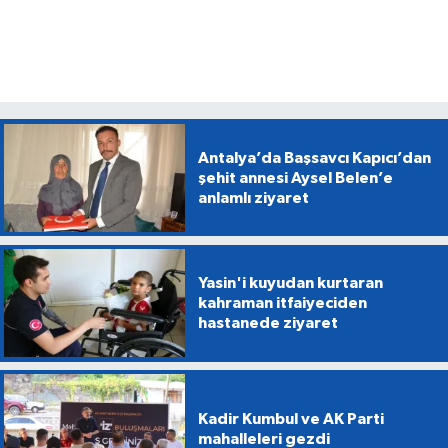
Antalya’da Başsavcı Kapıcı’dan
şehit annesi Aysel Belen’e
anlamlı ziyaret
Yasin'i kuyudan kurtaran
kahraman itfaiyeciden
hastanede ziyaret
Kadir Kumbul ve AK Parti
mahalleleri gezdi