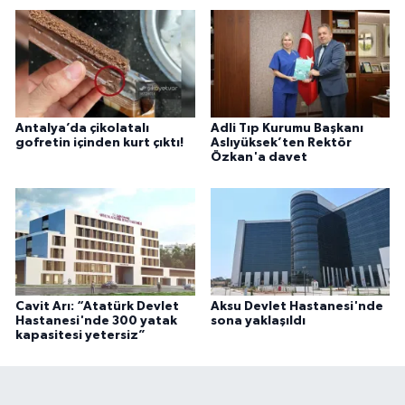
Antalya’da çikolatalı
Adli Tıp Kurumu Başkanı
gofretin içinden kurt çıktı!
Aslıyüksek’ten Rektör
Özkan'a davet
Cavit Arı: “Atatürk Devlet
Aksu Devlet Hastanesi'nde
Hastanesi'nde 300 yatak
sona yaklaşıldı
kapasitesi yetersiz”