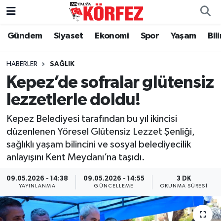
Gündem
Siyaset
Ekonomi
Spor
Yaşam
Bil
Gündem
Nöbetçi Eczaneler
Siyaset
Hava Durumu
HABERLER
SAĞLIK
Kepez’de sofralar glütensiz
Yerel Yönetim
Trafik Durumu
lezzetlerle doldu!
Ekonomi
Süper Lig Puan Durumu ve Fikstür
Kepez Belediyesi tarafından bu yıl ikincisi
düzenlenen Yöresel Glütensiz Lezzet Şenliği,
Spor
Tüm Manşetler
sağlıklı yaşam bilincini ve sosyal belediyecilik
anlayışını Kent Meydanı’na taşıdı.
Yaşam
Son Dakika Haberleri
09.05.2026 - 14:38
09.05.2026 - 14:55
3 DK
YAYINLANMA
GÜNCELLEME
OKUNMA SÜRESI
Asayiş
Haber Arşivi
Dünya