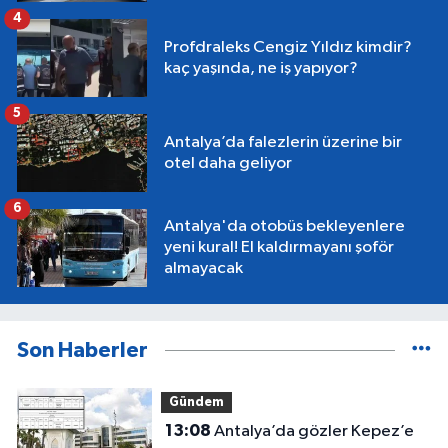
4
Profdraleks Cengiz Yıldız kimdir?
kaç yaşında, ne iş yapıyor?
5
Antalya’da falezlerin üzerine bir
otel daha geliyor
6
Antalya'da otobüs bekleyenlere
yeni kural! El kaldırmayanı şoför
almayacak
Son Haberler
Gündem
13:08
Antalya’da gözler Kepez’e