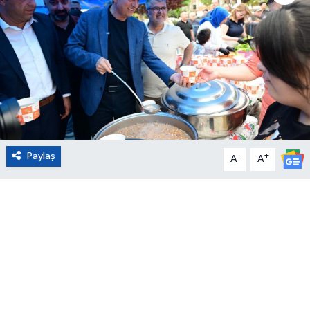
Eğitim
Sağlık
Magazin
Turizm
Paylaş
-
+
A
A
Çevre
Kültür ve Sanat
Sivil Toplum
Tarım
Bilim ve Teknoloji