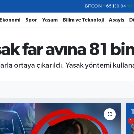
DOLAR
47,7106
%0.1
EURO
55,1652
%0.2
Ekonomi
Spor
Yaşam
Bilim ve Teknoloji
Asayiş
D
STERLİN
64,4046
%0.3
GRAM ALTIN
6648.99
%2.5
k far avına 81 bin 
BİST100
13.773
%-1
barla ortaya çıkarıldı. Yasak yöntemi kulla
1