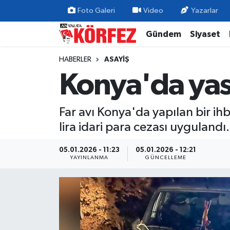
Foto Galeri
Video
Yazarlar
Gündem
Siyaset
Gündem
Nöbetçi Eczaneler
HABERLER
ASAYIŞ
Siyaset
Hava Durumu
Konya'da yasa
Yerel Yönetim
Trafik Durumu
Far avı Konya'da yapılan bir ih
Ekonomi
Süper Lig Puan Durumu ve Fikstür
lira idari para cezası uygulandı.
Spor
Tüm Manşetler
05.01.2026 - 11:23
05.01.2026 - 12:21
YAYINLANMA
GÜNCELLEME
Yaşam
Son Dakika Haberleri
Asayiş
Haber Arşivi
Dünya