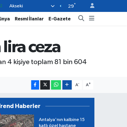
°
Akseki
29
7
7
ünya
Resmi İlanlar
E-Gazete
5
9
lira ceza
9
nan 4 kişiye toplam 81 bin 604
-
+
A
A
Trend Haberler
Antalya'nın kalbine 15
katlı özel hastane