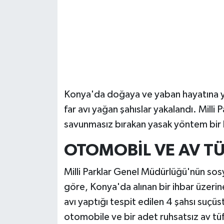
Güvenlik
Resmi İlanlar
Konya'da doğaya ve yaban hayatına yö
far avı yağan şahıslar yakalandı. Milli P
savunmasız bırakan yasak yöntem bir k
OTOMOBİL VE AV T
Milli Parklar Genel Müdürlüğü'nün so
göre, Konya'da alınan bir ihbar üzerin
avı yaptığı tespit edilen 4 şahsı suçüs
otomobile ve bir adet ruhsatsız av tüfeğ