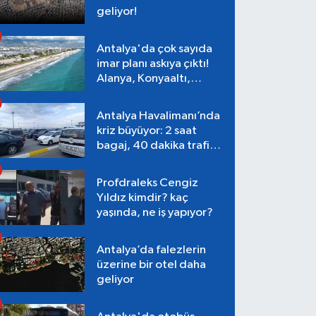
geliyor!
Antalya'da çok sayıda
imar planı askıya çıktı!
Alanya, Konyaaltı,
Muratpaşa, Aksu
Antalya Havalimanı’nda
kriz büyüyor: 2 saat
bagaj, 40 dakika trafik,
Terminal 1 tepkisi
Profdraleks Cengiz
Yıldız kimdir? kaç
yaşında, ne iş yapıyor?
Antalya’da falezlerin
üzerine bir otel daha
geliyor