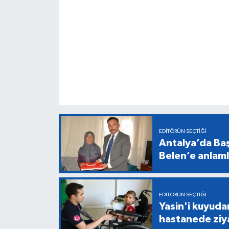
EDITÖRÜN SEÇTIĞI
Antalya’da Baş
Belen’e anlaml
EDITÖRÜN SEÇTIĞI
Yasin'i kuyuda
hastanede ziy