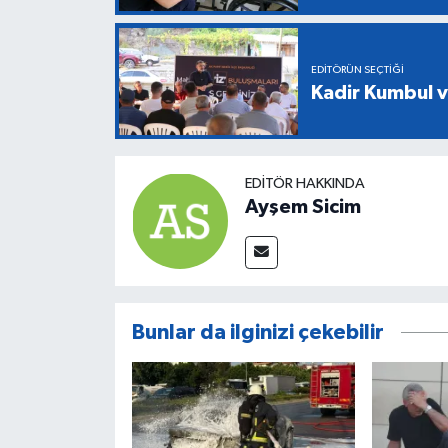
EDITÖRÜN SEÇTIĞI
Kadir Kumbul v
EDITÖR HAKKINDA
Ayşem Sicim
Bunlar da ilginizi çekebilir