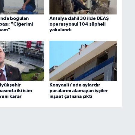
'nda boğulan
Antalya dahil 30 ilde DEAŞ
bası: "Ciğerimi
operasyonu! 104 şüpheli
abam"
yakalandı
üyükşehir
Konyaaltı'nda aylardır
sında iki isim
paralarını alamayan işçiler
yeni karar
inşaat çatısına çıktı