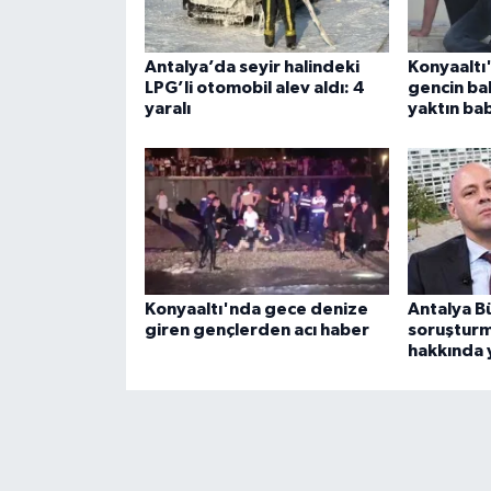
Antalya’da seyir halindeki
Konyaaltı
LPG’li otomobil alev aldı: 4
gencin ba
yaralı
yaktın b
Konyaaltı'nda gece denize
Antalya B
giren gençlerden acı haber
soruşturma
hakkında 