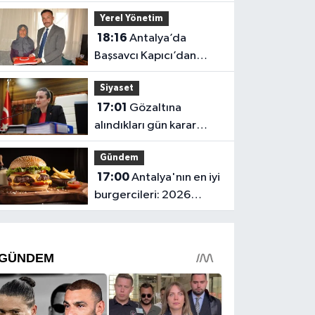
Başkanlığı mahkemeye
Yerel Yönetim
gitti
18:16
Antalya’da
Başsavcı Kapıcı’dan
şehit annesi Aysel
Siyaset
Belen’e anlamlı ziyaret
17:01
Gözaltına
alındıkları gün karar
verilmiş! Büşra
Gündem
Özdemir'in oluru ortaya
17:00
Antalya'nın en iyi
çıktı
burgercileri: 2026
fiyatları