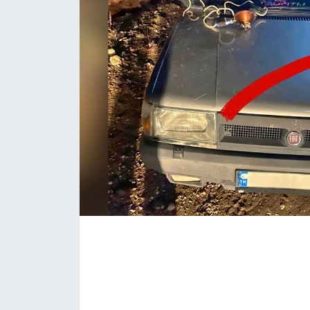
Eğitim
Sağlık
Magazin
Turizm
Çevre
Kültür ve Sanat
Sivil Toplum
Tarım
Bilim ve Teknoloji