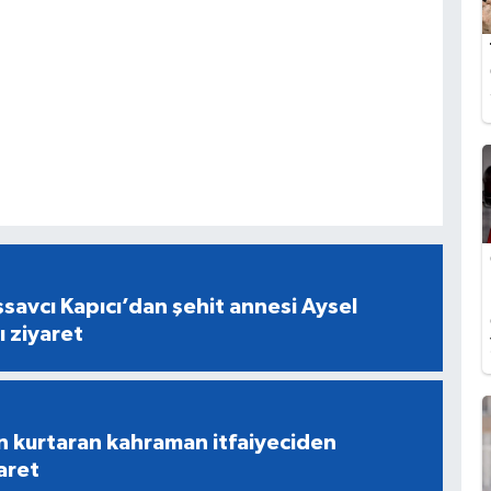
savcı Kapıcı’dan şehit annesi Aysel
ı ziyaret
n kurtaran kahraman itfaiyeciden
aret