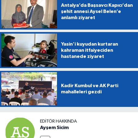
Antalya’da Başsavcı Kapıcı’dan
şehit annesi Aysel Belen’e
anlamlı ziyaret
Yasin'i kuyudan kurtaran
kahraman itfaiyeciden
hastanede ziyaret
Kadir Kumbul ve AK Parti
mahalleleri gezdi
EDITÖR HAKKINDA
Ayşem Sicim