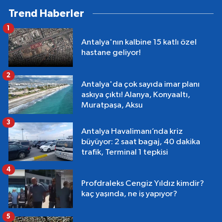
Trend Haberler
1
Antalya'nın kalbine 15 katlı özel
hastane geliyor!
2
Antalya'da çok sayıda imar planı
askıya çıktı! Alanya, Konyaaltı,
Muratpaşa, Aksu
3
Antalya Havalimanı’nda kriz
büyüyor: 2 saat bagaj, 40 dakika
trafik, Terminal 1 tepkisi
4
Profdraleks Cengiz Yıldız kimdir?
kaç yaşında, ne iş yapıyor?
5