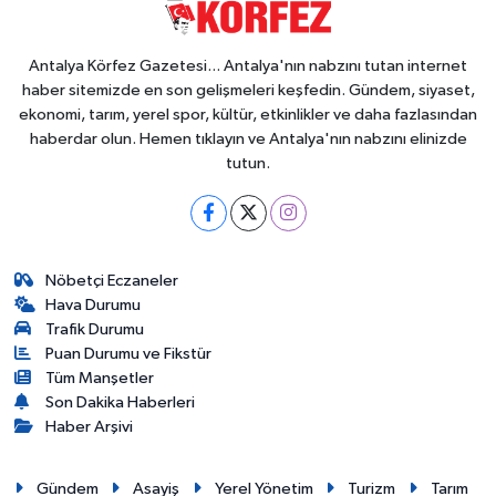
Antalya Körfez Gazetesi... Antalya'nın nabzını tutan internet
haber sitemizde en son gelişmeleri keşfedin. Gündem, siyaset,
ekonomi, tarım, yerel spor, kültür, etkinlikler ve daha fazlasından
haberdar olun. Hemen tıklayın ve Antalya'nın nabzını elinizde
tutun.
Nöbetçi Eczaneler
Hava Durumu
Trafik Durumu
Puan Durumu ve Fikstür
Tüm Manşetler
Son Dakika Haberleri
Haber Arşivi
Gündem
Asayiş
Yerel Yönetim
Turizm
Tarım