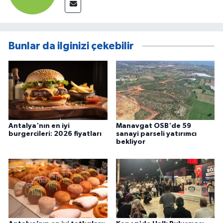
Bunlar da ilginizi çekebilir
Antalya'nın en iyi
Manavgat OSB'de 59
burgercileri: 2026 fiyatları
sanayi parseli yatırımcı
bekliyor