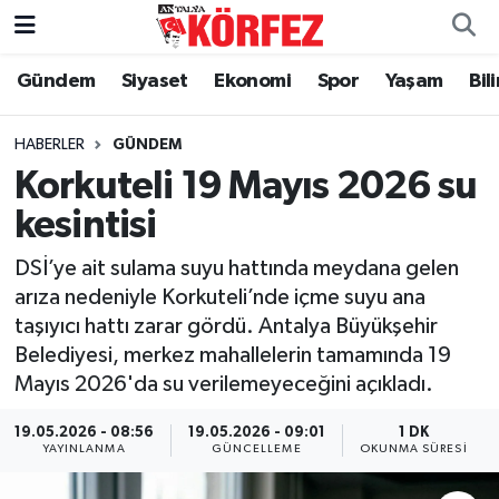
Gündem
Siyaset
Ekonomi
Spor
Yaşam
Bil
Gündem
Nöbetçi Eczaneler
Siyaset
Hava Durumu
HABERLER
GÜNDEM
Korkuteli 19 Mayıs 2026 su
Yerel Yönetim
Trafik Durumu
kesintisi
Ekonomi
Süper Lig Puan Durumu ve Fikstür
DSİ’ye ait sulama suyu hattında meydana gelen
arıza nedeniyle Korkuteli’nde içme suyu ana
Spor
Tüm Manşetler
taşıyıcı hattı zarar gördü. Antalya Büyükşehir
Belediyesi, merkez mahallelerin tamamında 19
Yaşam
Son Dakika Haberleri
Mayıs 2026'da su verilemeyeceğini açıkladı.
Asayiş
Haber Arşivi
19.05.2026 - 08:56
19.05.2026 - 09:01
1 DK
YAYINLANMA
GÜNCELLEME
OKUNMA SÜRESI
Dünya