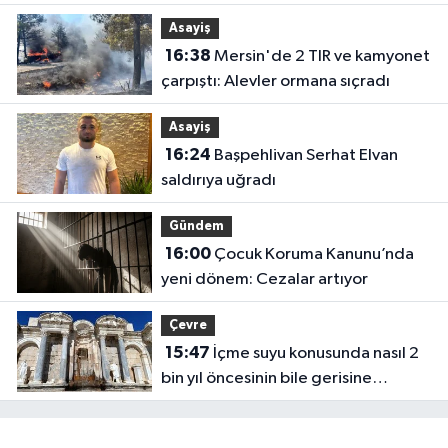
bekleniyor
Asayiş
16:38
Mersin'de 2 TIR ve kamyonet
çarpıştı: Alevler ormana sıçradı
Asayiş
16:24
Başpehlivan Serhat Elvan
saldırıya uğradı
Gündem
16:00
Çocuk Koruma Kanunu’nda
yeni dönem: Cezalar artıyor
Çevre
15:47
İçme suyu konusunda nasıl 2
bin yıl öncesinin bile gerisine
düştük?