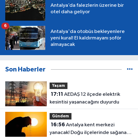
Antalya’da falezlerin üzerine bir
otel daha geliyor
6
Antalya'da otobüs bekleyenlere
yeni kural! El kaldırmayanı şoför
almayacak
Son Haberler
Yaşam
17:11
AEDAŞ 12 ilçede elektrik
kesintisi yaşanacağını duyurdu
Gündem
16:56
Antalya kent merkezi
yanacak! Doğu ilçelerinde sağanak