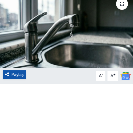
Eğitim
Sağlık
Magazin
Turizm
Çevre
Paylaş
-
+
A
A
Kültür ve Sanat
Sivil Toplum
Tarım
Bilim ve Teknoloji