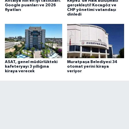
Antalya’nın en iyi tatlıcıları:
Kepez'de Halk Buluşması
Google puanları ve 2026
gerçekleşti! Kocagöz ve
fiyatları
CHP yönetimi vatandaşı
dinledi
ASAT, genel müdürlükteki
Muratpaşa Belediyesi 34
kafeteryayı 3 yıllığına
otomat yerini kiraya
kiraya verecek
veriyor