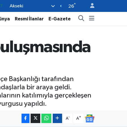
°
Akseki
18
26
32
ünya
Resmi İlanlar
E-Gazete
38
03
buluşmasında
14
87
e Başkanlığı tarafından
aşlarla bir araya geldi.
nlarının katılımıyla gerçekleşen
urgusu yapıldı.
-
+
A
A