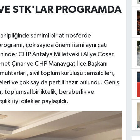
R VE STK'LAR PROGRAMDA
sahipliğinde samimi bir atmosferde
ogramı, çok sayıda önemli ismi aynı çatı
inde; CHP Antalya Milletvekili Aliye Coşar,
hmet Çınar ve CHP Manavgat İlçe Başkanı
uhtarları, sivil toplum kuruluşu temsilcileri,
leri ve çok sayıda partili hazır bulundu. Geniş
 toplumsal birliktelik, beraberlik ve
klı iyi dilekler paylaşıldı.