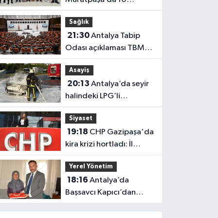
belediye meclis üyesiyle
Sağlık
güçlendi
21:30
Antalya Tabip
Odası açıklaması TBMM
gündeminde
Asayiş
20:13
Antalya’da seyir
halindeki LPG’li
otomobil alev aldı: 4
Siyaset
yaralı
19:18
CHP Gazipaşa'da
kira krizi hortladı: İl
Başkanlığı mahkemeye
Yerel Yönetim
gitti
18:16
Antalya’da
Başsavcı Kapıcı’dan
şehit annesi Aysel
Belen’e anlamlı ziyaret