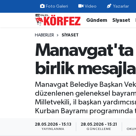
Foto Galeri
Video
Yazarlar
Gündem
Siyaset
Gündem
Nöbetçi Eczaneler
HABERLER
SIYASET
Siyaset
Hava Durumu
Manavgat'ta
Yerel Yönetim
Trafik Durumu
birlik mesajla
Ekonomi
Süper Lig Puan Durumu ve Fikstür
Manavgat Belediye Başkan Veki
Spor
Tüm Manşetler
düzenlenen geleneksel bayramlaş
Yaşam
Son Dakika Haberleri
Milletvekili, il başkan yardımcı
Kurban Bayramı programında to
Asayiş
Haber Arşivi
28.05.2026 - 15:13
28.05.2026 - 15:21
YAYINLANMA
GÜNCELLEME
OKUN
Dünya