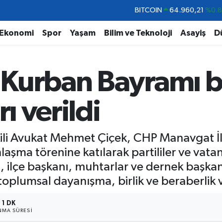
DOLAR
47,7436
%0.
EURO
55,2510
%0.
Ekonomi
Spor
Yaşam
Bilim ve Teknoloji
Asayiş
D
STERLİN
64,4811
%0.
GRAM ALTIN
6660.55
%0.
 Kurban Bayramı 
BİST100
13.779
%-
BITCOIN
64.960,21
%0.
rı verildi
li Avukat Mehmet Çiçek, CHP Manavgat İlç
ma törenine katılarak partililer ve vatand
sı, ilçe başkanı, muhtarlar ve dernek başka
plumsal dayanışma, birlik ve beraberlik v
1 DK
MA SÜRESI