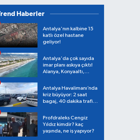
Trend Haberler
Antalya'nın kalbine 15
katlı özel hastane
geliyor!
Antalya'da çok sayıda
imar planı askıya çıktı!
Alanya, Konyaaltı,
Muratpaşa, Aksu
Antalya Havalimanı’nda
kriz büyüyor: 2 saat
bagaj, 40 dakika trafik,
Terminal 1 tepkisi
Profdraleks Cengiz
Yıldız kimdir? kaç
yaşında, ne iş yapıyor?