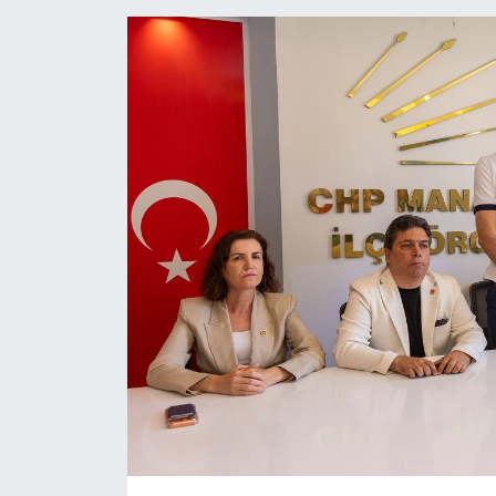
Eğitim
Sağlık
Magazin
Turizm
Çevre
Kültür ve Sanat
Sivil Toplum
Tarım
Bilim ve Teknoloji