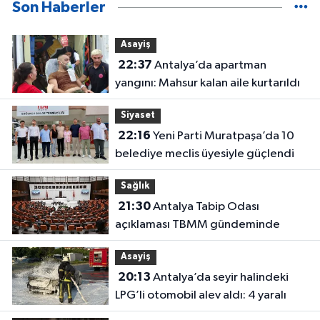
Son Haberler
Asayiş
22:37
Antalya’da apartman
yangını: Mahsur kalan aile kurtarıldı
Siyaset
22:16
Yeni Parti Muratpaşa’da 10
belediye meclis üyesiyle güçlendi
Sağlık
21:30
Antalya Tabip Odası
açıklaması TBMM gündeminde
Asayiş
20:13
Antalya’da seyir halindeki
LPG’li otomobil alev aldı: 4 yaralı