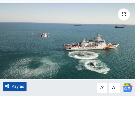
Eğitim
Sağlık
Magazin
Turizm
Çevre
Paylaş
-
+
Kültür ve Sanat
A
A
Sivil Toplum
Tarım
Bilim ve Teknoloji