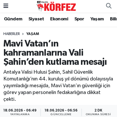
Gündem
Siyaset
Ekonomi
Spor
Yaşam
Bil
Gündem
Nöbetçi Eczaneler
Siyaset
Hava Durumu
HABERLER
YAŞAM
Mavi Vatan’ın
Yerel Yönetim
Trafik Durumu
kahramanlarına Vali
Şahin’den kutlama mesajı
Ekonomi
Süper Lig Puan Durumu ve Fikstür
Antalya Valisi Hulusi Şahin, Sahil Güvenlik
Spor
Tüm Manşetler
Komutanlığı’nın 44. kuruluş yıl dönümü dolayısıyla
yayımladığı mesajda, Mavi Vatan’ın güvenliği için
Yaşam
Son Dakika Haberleri
görev yapan personelin fedakarlığına dikkat
çekti.
Asayiş
Haber Arşivi
18.06.2026 - 06:49
18.06.2026 - 06:56
2 DK
Dünya
YAYINLANMA
GÜNCELLEME
OKUNMA SÜRESI