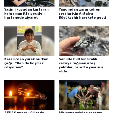
Yasin'i kuyudan kurtaran
Yangından zarar gören
kahraman itfaiyeciden
seralar için Antalya
hastanede ziyaret
Büyükşehir harekete geçti
Kerem'den yürek burkan
Sahilde 699 bin liralık
çağrı: "Ben de koşmak
cezaya rağmen ateş
istiyorum"
yaktılar, caretta yavrusu
öldü
AEDAŞ uyardı: 9 ilçede
Misinaya takılan caretta