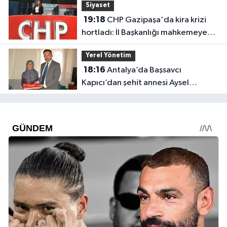
Siyaset
19:18
CHP Gazipaşa'da kira krizi
hortladı: İl Başkanlığı mahkemeye
gitti
Yerel Yönetim
18:16
Antalya’da Başsavcı
Kapıcı’dan şehit annesi Aysel
Belen’e anlamlı ziyaret