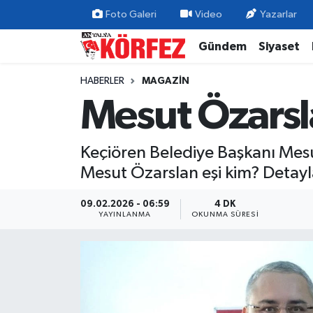
Foto Galeri
Video
Yazarlar
Gündem
Siyaset
Gündem
Nöbetçi Eczaneler
HABERLER
MAGAZIN
Siyaset
Hava Durumu
Mesut Özarsl
Yerel Yönetim
Trafik Durumu
Keçiören Belediye Başkanı Mesut
Ekonomi
Süper Lig Puan Durumu ve Fikstür
Mesut Özarslan eşi kim? Detay
Spor
Tüm Manşetler
09.02.2026 - 06:59
4 DK
YAYINLANMA
OKUNMA SÜRESI
Yaşam
Son Dakika Haberleri
Asayiş
Haber Arşivi
Dünya