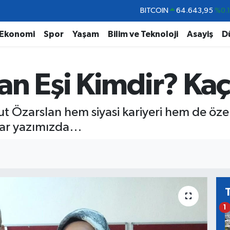
DOLAR
47,6704
%
EURO
55,0406
%-0.
Ekonomi
Spor
Yaşam
Bilim ve Teknoloji
Asayiş
D
STERLİN
64,2143
%
GRAM ALTIN
6500.87
%0.
an Eşi Kimdir? Ka
BİST100
13.799
%7
BITCOIN
64.643,95
%0.
 Özarslan hem siyasi kariyeri hem de özel 
lar yazımızda…
1