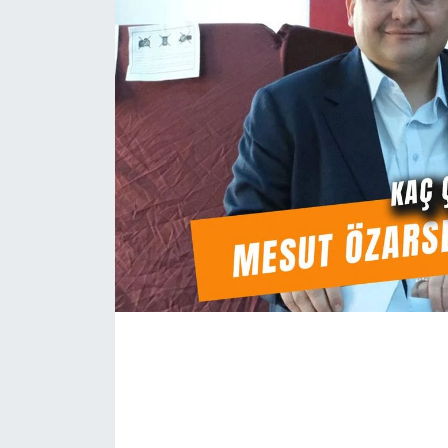
Eğitim
Sağlık
Magazin
Turizm
Çevre
Kültür ve Sanat
Sivil Toplum
Tarım
Bilim ve Teknoloji