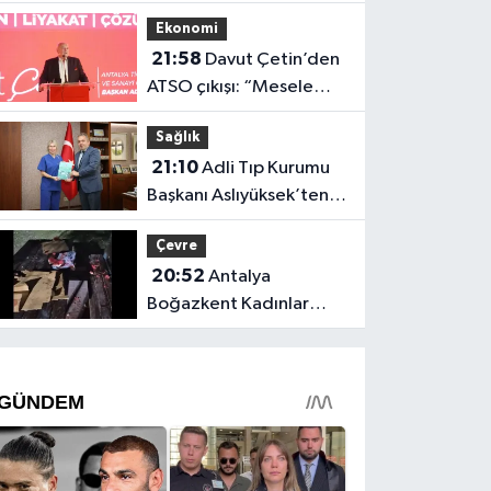
iddiasına yanıt!
Ekonomi
21:58
Davut Çetin’den
ATSO çıkışı: “Mesele
Antalya’nın geleceği”
Sağlık
21:10
Adli Tıp Kurumu
Başkanı Aslıyüksek’ten
Rektör Özkan'a davet
Çevre
20:52
Antalya
Boğazkent Kadınlar
Plajı’nda bırakılan çöpler
tepki çekti