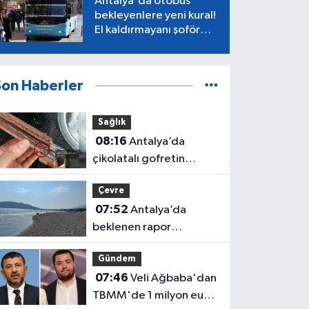
Antalya'da otobüs
bekleyenlere yeni kural!
El kaldırmayanı şoför
almayacak
Son Haberler
Sağlık
08:16
Antalya’da
çikolatalı gofretin
içinden kurt çıktı!
Çevre
07:52
Antalya’da
beklenen rapor
açıklandı: Mikroplastik
Gündem
kirliliğinin kaynağı belli
07:46
Veli Ağbaba'dan
oldu
TBMM'de 1 milyon euro