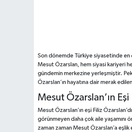
Güvenlik
Resmi İlanlar
Son dönemde Türkiye siyasetinde en ço
Mesut Özarslan, hem siyasi kariyeri he
gündemin merkezine yerleşmiştir. Pek
Özarslan’ın hayatına dair merak edile
Mesut Özarslan’ın Eşi
Mesut Özarslan’ın eşi Filiz Özarslan’d
görünmeyen daha çok aile yaşamını ön p
zaman zaman Mesut Özarslan’a eşlik 