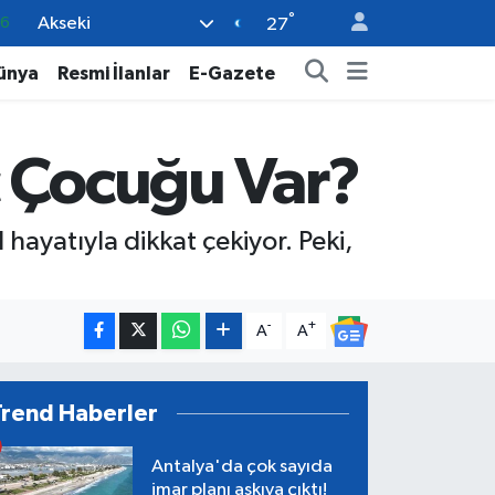
°
Akseki
0
27
08
ünya
Resmi İlanlar
E-Gazete
0
12
ç Çocuğu Var?
0
16
hayatıyla dikkat çekiyor. Peki,
-
+
A
A
Trend Haberler
Antalya'da çok sayıda
imar planı askıya çıktı!