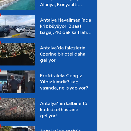
Alanya, Konyaaltı,
Muratpaşa, Aksu
Antalya Havalimanı’nda
kriz büyüyor: 2 saat
bagaj, 40 dakika trafik,
Terminal 1 tepkisi
Antalya’da falezlerin
üzerine bir otel daha
geliyor
Profdraleks Cengiz
Yıldız kimdir? kaç
yaşında, ne iş yapıyor?
Antalya'nın kalbine 15
katlı özel hastane
geliyor!