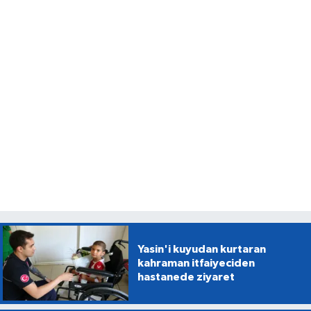
Yasin'i kuyudan kurtaran
kahraman itfaiyeciden
hastanede ziyaret