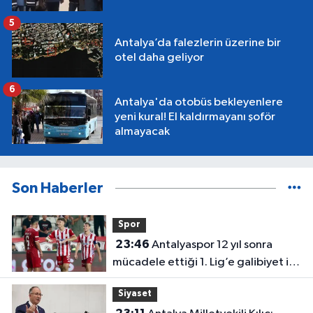
5
Antalya’da falezlerin üzerine bir
otel daha geliyor
6
Antalya'da otobüs bekleyenlere
yeni kural! El kaldırmayanı şoför
almayacak
Son Haberler
Spor
23:46
Antalyaspor 12 yıl sonra
mücadele ettiği 1. Lig’e galibiyet ile
başladı
Siyaset