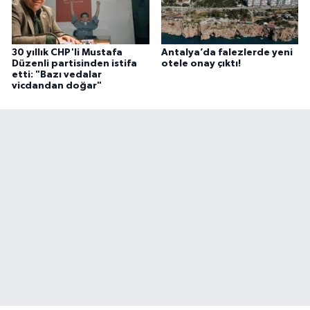
30 yıllık CHP'li Mustafa
Antalya’da falezlerde yeni
Düzenli partisinden istifa
otele onay çıktı!
etti: "Bazı vedalar
vicdandan doğar"