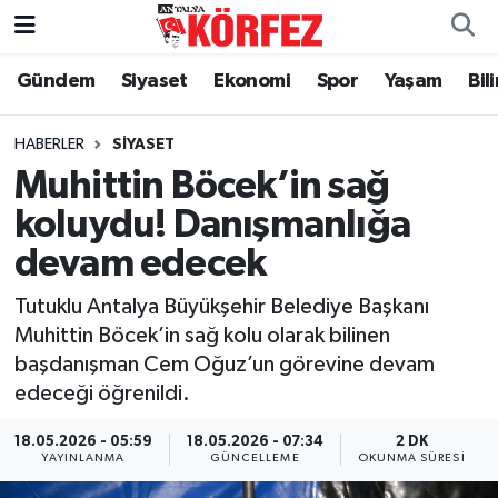
Gündem
Siyaset
Ekonomi
Spor
Yaşam
Bil
Gündem
Nöbetçi Eczaneler
Siyaset
Hava Durumu
HABERLER
SIYASET
Muhittin Böcek’in sağ
Yerel Yönetim
Trafik Durumu
koluydu! Danışmanlığa
devam edecek
Ekonomi
Süper Lig Puan Durumu ve Fikstür
Tutuklu Antalya Büyükşehir Belediye Başkanı
Spor
Tüm Manşetler
Muhittin Böcek’in sağ kolu olarak bilinen
başdanışman Cem Oğuz’un görevine devam
Yaşam
Son Dakika Haberleri
edeceği öğrenildi.
Asayiş
Haber Arşivi
18.05.2026 - 05:59
18.05.2026 - 07:34
2 DK
YAYINLANMA
GÜNCELLEME
OKUNMA SÜRESI
Dünya