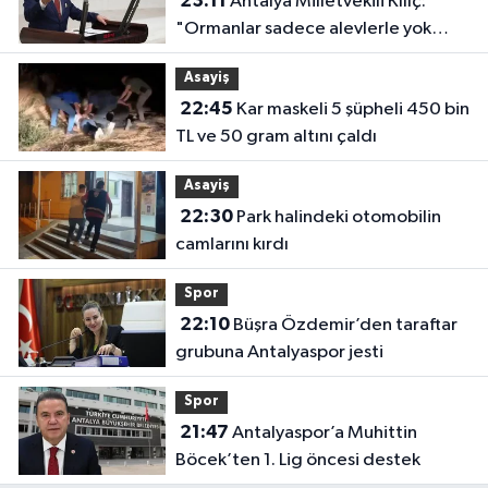
23:11
Antalya Milletvekili Kılıç:
"Ormanlar sadece alevlerle yok
olmuyor"
Asayiş
22:45
Kar maskeli 5 şüpheli 450 bin
TL ve 50 gram altını çaldı
Asayiş
22:30
Park halindeki otomobilin
camlarını kırdı
Spor
22:10
Büşra Özdemir’den taraftar
grubuna Antalyaspor jesti
Spor
21:47
Antalyaspor’a Muhittin
Böcek’ten 1. Lig öncesi destek