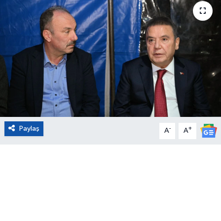
Eğitim
Sağlık
Magazin
Turizm
Çevre
Paylaş
-
+
A
A
Kültür ve Sanat
Sivil Toplum
Tarım
Bilim ve Teknoloji