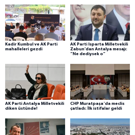
Kadir Kumbul ve AK Parti
AK Parti Isparta Milletvekili
mahalleleri gezdi
Zabun’dan Antalya mesajı:
“Ne dediysek o”
AK Parti Antalya Milletvekili
CHP Muratpaşa'da meclis
diken üstünde!
çatladı: İlk istifalar geldi