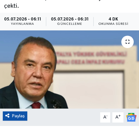
çekti.
Eğitim
05.07.2026 - 06:11
05.07.2026 - 06:31
4 DK
YAYINLANMA
GÜNCELLEME
OKUNMA SÜRESI
Sağlık
Magazin
Turizm
Çevre
Kültür ve Sanat
Sivil Toplum
Paylaş
-
+
A
A
Tarım
Bilim ve Teknoloji