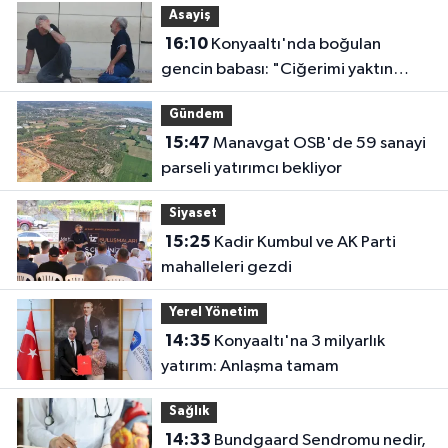
Asayiş
16:10
Konyaaltı'nda boğulan
gencin babası: "Ciğerimi yaktın
babam"
Gündem
15:47
Manavgat OSB'de 59 sanayi
parseli yatırımcı bekliyor
Siyaset
15:25
Kadir Kumbul ve AK Parti
mahalleleri gezdi
Yerel Yönetim
14:35
Konyaaltı'na 3 milyarlık
yatırım: Anlaşma tamam
Sağlık
14:33
Bundgaard Sendromu nedir,