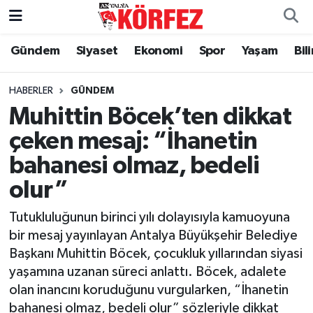
Gündem
Siyaset
Ekonomi
Spor
Yaşam
Bil
Gündem
Nöbetçi Eczaneler
Siyaset
Hava Durumu
HABERLER
GÜNDEM
Muhittin Böcek’ten dikkat
Yerel Yönetim
Trafik Durumu
çeken mesaj: “İhanetin
bahanesi olmaz, bedeli
Ekonomi
Süper Lig Puan Durumu ve Fikstür
olur”
Spor
Tüm Manşetler
Tutukluluğunun birinci yılı dolayısıyla kamuoyuna
Yaşam
Son Dakika Haberleri
bir mesaj yayınlayan Antalya Büyükşehir Belediye
Başkanı Muhittin Böcek, çocukluk yıllarından siyasi
Asayiş
Haber Arşivi
yaşamına uzanan süreci anlattı. Böcek, adalete
olan inancını koruduğunu vurgularken, “İhanetin
Dünya
bahanesi olmaz, bedeli olur” sözleriyle dikkat