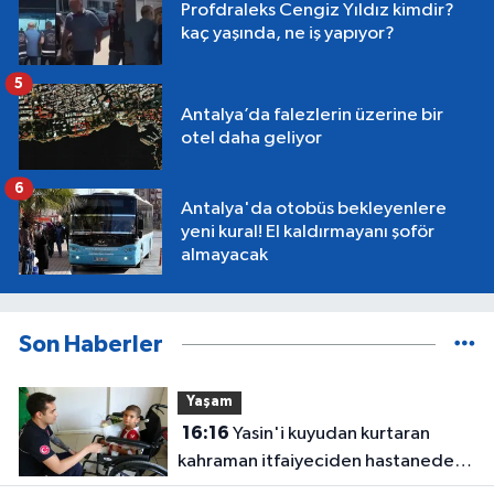
Profdraleks Cengiz Yıldız kimdir?
kaç yaşında, ne iş yapıyor?
5
Antalya’da falezlerin üzerine bir
otel daha geliyor
6
Antalya'da otobüs bekleyenlere
yeni kural! El kaldırmayanı şoför
almayacak
Son Haberler
Yaşam
16:16
Yasin'i kuyudan kurtaran
kahraman itfaiyeciden hastanede
ziyaret