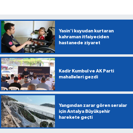
Yasin'i kuyudan kurtaran
kahraman itfaiyeciden
hastanede ziyaret
Kadir Kumbul ve AK Parti
mahalleleri gezdi
Yangından zarar gören seralar
için Antalya Büyükşehir
harekete geçti