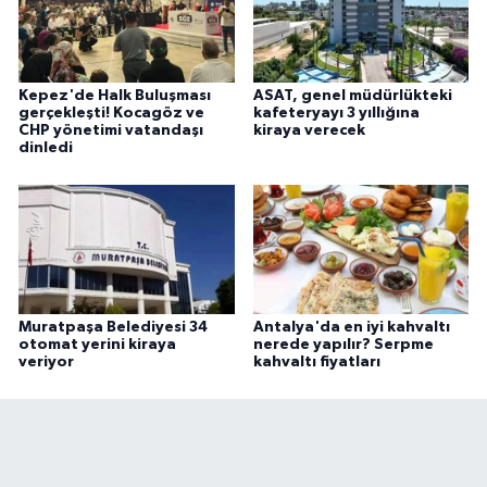
Kepez'de Halk Buluşması
ASAT, genel müdürlükteki
gerçekleşti! Kocagöz ve
kafeteryayı 3 yıllığına
CHP yönetimi vatandaşı
kiraya verecek
dinledi
Muratpaşa Belediyesi 34
Antalya'da en iyi kahvaltı
otomat yerini kiraya
nerede yapılır? Serpme
veriyor
kahvaltı fiyatları