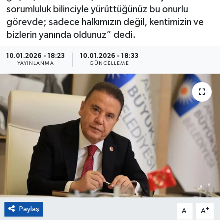
sorumluluk bilinciyle yürüttüğünüz bu onurlu
Eğitim
görevde; sadece halkımızın değil, kentimizin ve
bizlerin yanında oldunuz” dedi.
Sağlık
10.01.2026 - 18:23
10.01.2026 - 18:33
YAYINLANMA
GÜNCELLEME
Magazin
Turizm
Çevre
Kültür ve Sanat
Sivil Toplum
Tarım
Paylaş
-
+
A
A
Bilim ve Teknoloji