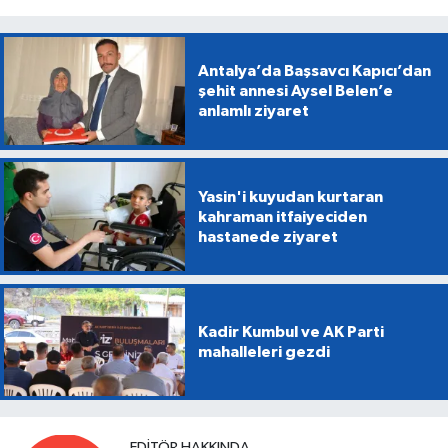
Antalya’da Başsavcı Kapıcı’dan
şehit annesi Aysel Belen’e
anlamlı ziyaret
Yasin'i kuyudan kurtaran
kahraman itfaiyeciden
hastanede ziyaret
Kadir Kumbul ve AK Parti
mahalleleri gezdi
EDITÖR HAKKINDA