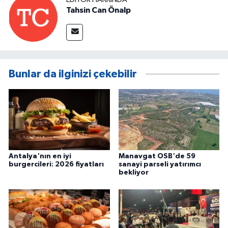
Tahsin Can Önalp
Bunlar da ilginizi çekebilir
Antalya'nın en iyi
Manavgat OSB'de 59
burgercileri: 2026 fiyatları
sanayi parseli yatırımcı
bekliyor