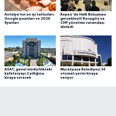
Antalya’nın en iyi tatlıcıları:
Kepez'de Halk Buluşması
Google puanları ve 2026
gerçekleşti! Kocagöz ve
fiyatları
CHP yönetimi vatandaşı
dinledi
ASAT, genel müdürlükteki
Muratpaşa Belediyesi 34
kafeteryayı 3 yıllığına
otomat yerini kiraya
kiraya verecek
veriyor