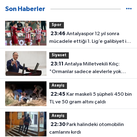
Son Haberler
Spor
23:46
Antalyaspor 12 yıl sonra
mücadele ettiği 1. Lig’e galibiyet ile
başladı
Siyaset
23:11
Antalya Milletvekili Kılıç:
"Ormanlar sadece alevlerle yok
olmuyor"
Asayiş
22:45
Kar maskeli 5 şüpheli 450 bin
TL ve 50 gram altını çaldı
Asayiş
22:30
Park halindeki otomobilin
camlarını kırdı