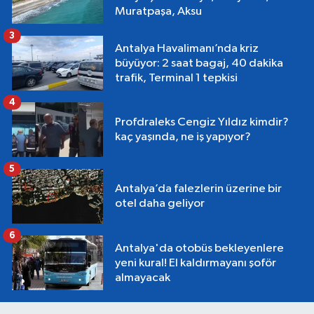
Muratpaşa, Aksu
3
Antalya Havalimanı’nda kriz
büyüyor: 2 saat bagaj, 40 dakika
trafik, Terminal 1 tepkisi
4
Profdraleks Cengiz Yıldız kimdir?
kaç yaşında, ne iş yapıyor?
5
Antalya’da falezlerin üzerine bir
otel daha geliyor
6
Antalya'da otobüs bekleyenlere
yeni kural! El kaldırmayanı şoför
almayacak