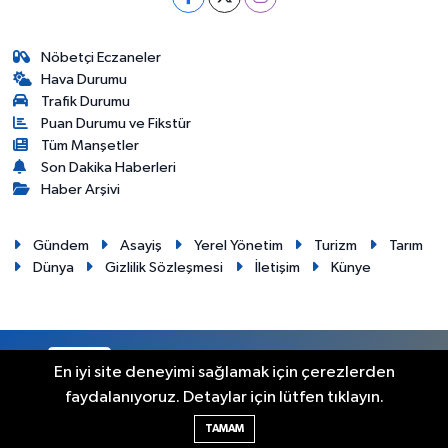
Nöbetçi Eczaneler
Hava Durumu
Trafik Durumu
Puan Durumu ve Fikstür
Tüm Manşetler
Son Dakika Haberleri
Haber Arşivi
Gündem
Asayiş
Yerel Yönetim
Turizm
Tarım
Dünya
Gizlilik Sözleşmesi
İletişim
Künye
RSS
Copyright © 2012. Her hakkı saklıdır.
En iyi site deneyimi sağlamak için çerezlerden
faydalanıyoruz. Detaylar için lütfen tıklayın.
Haber Yazılımı:
TE Bilişim
TAMAM