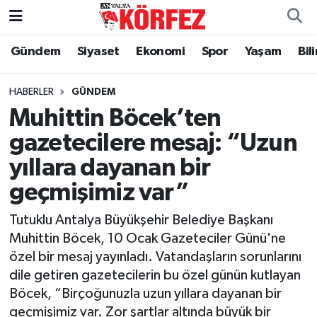
Gündem
Siyaset
Ekonomi
Spor
Yaşam
Bil
Gündem
Nöbetçi Eczaneler
Siyaset
Hava Durumu
HABERLER
GÜNDEM
Muhittin Böcek’ten
Yerel Yönetim
Trafik Durumu
gazetecilere mesaj: “Uzun
yıllara dayanan bir
Ekonomi
Süper Lig Puan Durumu ve Fikstür
geçmişimiz var”
Spor
Tüm Manşetler
Tutuklu Antalya Büyükşehir Belediye Başkanı
Yaşam
Son Dakika Haberleri
Muhittin Böcek, 10 Ocak Gazeteciler Günü'ne
özel bir mesaj yayınladı. Vatandaşların sorunlarını
Asayiş
Haber Arşivi
dile getiren gazetecilerin bu özel günün kutlayan
Böcek, “Birçoğunuzla uzun yıllara dayanan bir
Dünya
geçmişimiz var. Zor şartlar altında büyük bir