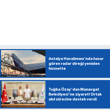
Antalya Havalimanı'nda hasar
gören radar direği yeniden
hizmette
Tuğba Özay'dan Manavgat
Belediyesi'ne ziyaret! Ortak
akıl sürecine destek verdi