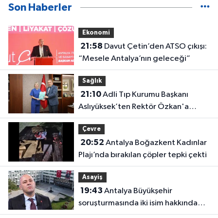
Son Haberler
Ekonomi
21:58
Davut Çetin’den ATSO çıkışı:
“Mesele Antalya’nın geleceği”
Sağlık
21:10
Adli Tıp Kurumu Başkanı
Aslıyüksek’ten Rektör Özkan'a
davet
Çevre
20:52
Antalya Boğazkent Kadınlar
Plajı’nda bırakılan çöpler tepki çekti
Asayiş
19:43
Antalya Büyükşehir
soruşturmasında iki isim hakkında
yeni karar