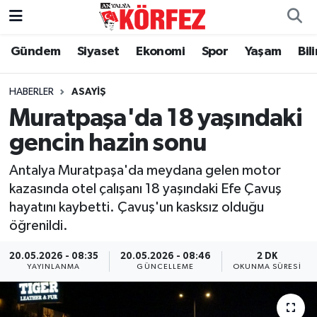
Gündem
Siyaset
Ekonomi
Spor
Yaşam
Bil
Gündem
Nöbetçi Eczaneler
Siyaset
Hava Durumu
HABERLER
ASAYIŞ
Muratpaşa'da 18 yaşındaki
Yerel Yönetim
Trafik Durumu
gencin hazin sonu
Ekonomi
Süper Lig Puan Durumu ve Fikstür
Antalya Muratpaşa'da meydana gelen motor
kazasında otel çalışanı 18 yaşındaki Efe Çavuş
Spor
Tüm Manşetler
hayatını kaybetti. Çavuş'un kasksız olduğu
öğrenildi.
Yaşam
Son Dakika Haberleri
20.05.2026 - 08:35
20.05.2026 - 08:46
2 DK
YAYINLANMA
GÜNCELLEME
OKUNMA SÜRESI
Asayiş
Haber Arşivi
Dünya