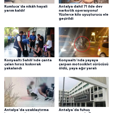
Kumluca'da nikâh hayali
Antalya dahil 71 ilde dev
yarım kaldı!
narkotik operasyonu!
Yüzlerce kilo uyuşturucu ele
geçirildi
Konyaaltı Sahili'nde çanta
Konyaaltı'nda yayaya
çalan hırsız kıskıvrak
çarpan motosiklet sürücüsü
yakalandı
öldü, yaya ağır yaralı
Antalya'da uzaklaştırma
Antalya'da fuhuş