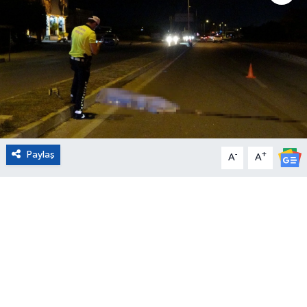
Eğitim
Sağlık
Magazin
Turizm
Paylaş
-
+
A
A
Çevre
Kültür ve Sanat
Sivil Toplum
Tarım
Bilim ve Teknoloji