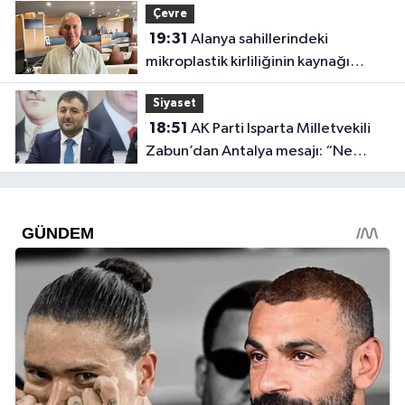
Çevre
19:31
Alanya sahillerindeki
mikroplastik kirliliğinin kaynağı
açıklandı
Siyaset
18:51
AK Parti Isparta Milletvekili
Zabun’dan Antalya mesajı: “Ne
dediysek o”