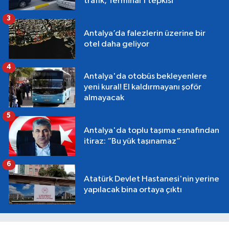
trafik, Terminal 1 tepkisi
3
Antalya’da falezlerin üzerine bir
otel daha geliyor
4
Antalya'da otobüs bekleyenlere
yeni kural! El kaldırmayanı şoför
almayacak
5
Antalya'da toplu taşıma esnafından
itiraz: “Bu yük taşınamaz”
6
Atatürk Devlet Hastanesi'nin yerine
yapılacak bina ortaya çıktı