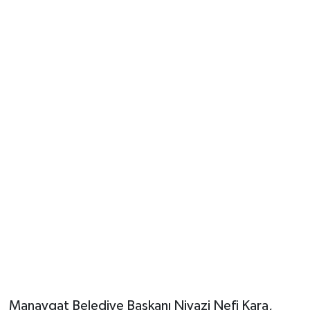
Güvenlik
Resmi İlanlar
Manavgat Belediye Başkanı Niyazi Nefi Kara,