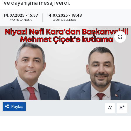
ve dayanışma mesajı verdi.
Eğitim
14.07.2025 - 15:57
14.07.2025 - 18:43
YAYINLANMA
GÜNCELLEME
Sağlık
Magazin
Turizm
Çevre
Kültür ve Sanat
Sivil Toplum
Paylaş
-
+
A
A
Tarım
Bilim ve Teknoloji