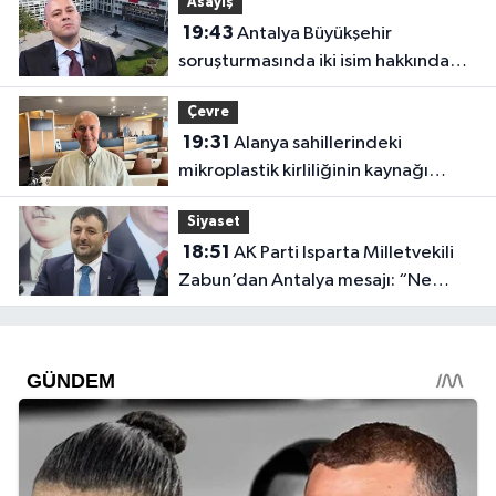
Asayiş
19:43
Antalya Büyükşehir
soruşturmasında iki isim hakkında
yeni karar
Çevre
19:31
Alanya sahillerindeki
mikroplastik kirliliğinin kaynağı
açıklandı
Siyaset
18:51
AK Parti Isparta Milletvekili
Zabun’dan Antalya mesajı: “Ne
dediysek o”