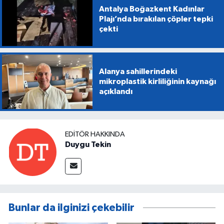
Antalya Boğazkent Kadınlar
Plajı’nda bırakılan çöpler tepki
çekti
Alanya sahillerindeki
mikroplastik kirliliğinin kaynağı
açıklandı
EDITÖR HAKKINDA
Duygu Tekin
Bunlar da ilginizi çekebilir