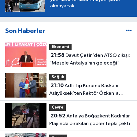
almayacak
Son Haberler
Ekonomi
21:58
Davut Çetin’den ATSO çıkışı:
“Mesele Antalya’nın geleceği”
Sağlık
21:10
Adli Tıp Kurumu Başkanı
Aslıyüksek’ten Rektör Özkan'a
davet
Çevre
20:52
Antalya Boğazkent Kadınlar
Plajı’nda bırakılan çöpler tepki çekti