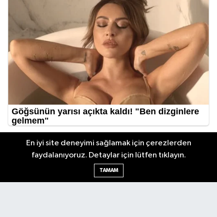
En iyi site deneyimi sağlamak için çerezlerden
faydalanıyoruz. Detaylar için lütfen tıklayın.
TAMAM
Antalya Körfez Gazetesi... Antalya'nın nabzını tutan internet
haber sitemizde en son gelişmeleri keşfedin. Gündem, siyaset,
ekonomi, tarım, yerel spor, kültür, etkinlikler ve daha fazlasından
haberdar olun. Hemen tıklayın ve Antalya'nın nabzını elinizde