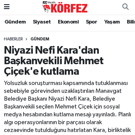
Gündem
Siyaset
Ekonomi
Spor
Yaşam
Bil
Gündem
Nöbetçi Eczaneler
Siyaset
Hava Durumu
HABERLER
GÜNDEM
Niyazi Nefi Kara'dan
Yerel Yönetim
Trafik Durumu
Başkanvekili Mehmet
Çiçek'e kutlama
Ekonomi
Süper Lig Puan Durumu ve Fikstür
Yolsuzluk soruşturması kapsamında tutuklanması
Spor
Tüm Manşetler
sebebiyle görevinden uzaklaştırılan Manavgat
Belediye Başkanı Niyazi Nefi Kara, Belediye
Yaşam
Son Dakika Haberleri
Başkanvekili seçilen Mehmet Çiçek için sosyal
medya hesabından kutlama mesajı yayınladı. Planlı
Asayiş
Haber Arşivi
algı operasyonlarının bir parçası olarak
cezaevinde tutulduğunu hatırlatan Kara, birliktelik
Dünya