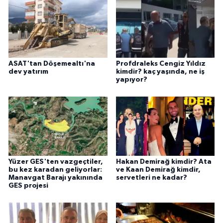
ASAT'tan Döşemealtı'na
Profdraleks Cengiz Yıldız
dev yatırım
kimdir? kaç yaşında, ne iş
yapıyor?
Yüzer GES'ten vazgeçtiler,
Hakan Demirağ kimdir? Ata
bu kez karadan geliyorlar:
ve Kaan Demirağ kimdir,
Manavgat Barajı yakınında
servetleri ne kadar?
GES projesi