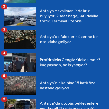
2
Antalya Havalimanı’nda kriz
büyüyor: 2 saat bagaj, 40 dakika
trafik, Terminal 1 tepkisi
3
Antalya’da falezlerin üzerine bir
otel daha geliyor
4
Profdraleks Cengiz Yıldız kimdir?
kaç yaşında, ne iş yapıyor?
5
Antalya'nın kalbine 15 katlı özel
hastane geliyor!
6
Antalya'da otobüs bekleyenlere
yeni kural! El kaldırmayanı şoför