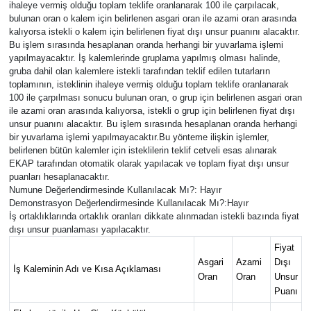
ihaleye vermiş olduğu toplam teklife oranlanarak 100 ile çarpılacak,
bulunan oran o kalem için belirlenen asgari oran ile azami oran arasında
kalıyorsa istekli o kalem için belirlenen fiyat dışı unsur puanını alacaktır.
Bu işlem sırasında hesaplanan oranda herhangi bir yuvarlama işlemi
yapılmayacaktır. İş kalemlerinde gruplama yapılmış olması halinde,
gruba dahil olan kalemlere istekli tarafından teklif edilen tutarların
toplamının, isteklinin ihaleye vermiş olduğu toplam teklife oranlanarak
100 ile çarpılması sonucu bulunan oran, o grup için belirlenen asgari oran
ile azami oran arasında kalıyorsa, istekli o grup için belirlenen fiyat dışı
unsur puanını alacaktır. Bu işlem sırasında hesaplanan oranda herhangi
bir yuvarlama işlemi yapılmayacaktır.Bu yönteme ilişkin işlemler,
belirlenen bütün kalemler için isteklilerin teklif cetveli esas alınarak
EKAP tarafından otomatik olarak yapılacak ve toplam fiyat dışı unsur
puanları hesaplanacaktır.
Numune Değerlendirmesinde Kullanılacak Mı?: Hayır
Demonstrasyon Değerlendirmesinde Kullanılacak Mı?:Hayır
İş ortaklıklarında ortaklık oranları dikkate alınmadan istekli bazında fiyat
dışı unsur puanlaması yapılacaktır.
Fiyat
Asgari
Azami
Dışı
İş Kaleminin Adı ve Kısa Açıklaması
Oran
Oran
Unsur
Puanı