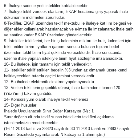
6- İhaleye sadece yerli istekliler katılabilecektir.
7- İhaleye teklif verecek olanların, EKAP hesabına giriş yaparak ihale
dokümanını indirmeleri zorunludur.
8-Teklifler, EKAP üzerinden teklif mektubu ile ihaleye katılım belgesi ve
diğer ekler kullanılarak hazırlanacak ve e-imza ile imzalanarak ihale tarih
ve saatine kadar EKAP üzerinden gönderilecektir.
9- İstekliler tekliflerini, her bir iş kaleminin miktarı ile bu iş kalemleri için
teklif edilen birim fiyatların çarpımı sonucu bulunan toplam bedel
üzerinden teklif birim fiyat şeklinde vereceklerdir. İhale sonucunda,
üzerine ihale yapılan istekliyle birim fiyat sözleşme imzalanacaktır.
10- Bu ihalede, işin tamamı için teklif verilecektir.
11- İstekliler teklif ettikleri bedelin %3’ünden az olmamak üzere kendi
belirleyecekleri tutarda geçici teminat vereceklerdir.
12- Bu ihalede elektronik eksiltme yapılmayacaktır.
13- Verilen tekliflerin geçerlilik süresi, ihale tarihinden itibaren 120
(YüzYirmi) takvim günüdür.
14- Konsorsiyum olarak ihaleye teklif verilemez.
15- Diğer hususlar:
İhalede Uygulanacak Sınır Değer Katsayısı (N) : 1
Sınır değerin altında teklif sunan isteklilerin teklifleri açıklama
istenilmeksizin reddedilecektir.
(16.11.2013 tarihli ve 28823 sayılı ile 30.11.2013 tarihli ve 28837 sayılı
Resmi Gazetede yayımlanarak N katsayısı 1 alınmıştır.)