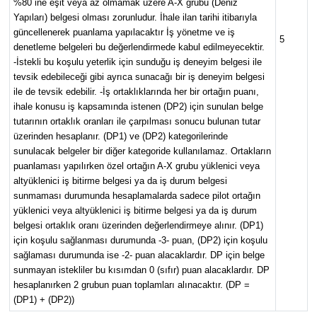
%80 ine eşit veya az olmamak üzere A-X grubu (Deniz
Yapıları) belgesi olması zorunludur. İhale ilan tarihi itibarıyla
güncellenerek puanlama yapılacaktır İş yönetme ve iş
5
denetleme belgeleri bu değerlendirmede kabul edilmeyecektir.
-İstekli bu koşulu yeterlik için sunduğu iş deneyim belgesi ile
tevsik edebileceği gibi ayrıca sunacağı bir iş deneyim belgesi
ile de tevsik edebilir. -İş ortaklıklarında her bir ortağın puanı,
ihale konusu iş kapsamında istenen (DP2) için sunulan belge
tutarının ortaklık oranları ile çarpılması sonucu bulunan tutar
üzerinden hesaplanır. (DP1) ve (DP2) kategorilerinde
sunulacak belgeler bir diğer kategoride kullanılamaz. Ortakların
puanlaması yapılırken özel ortağın A-X grubu yüklenici veya
altyüklenici iş bitirme belgesi ya da iş durum belgesi
sunmaması durumunda hesaplamalarda sadece pilot ortağın
yüklenici veya altyüklenici iş bitirme belgesi ya da iş durum
belgesi ortaklık oranı üzerinden değerlendirmeye alınır. (DP1)
için koşulu sağlanması durumunda -3- puan, (DP2) için koşulu
sağlaması durumunda ise -2- puan alacaklardır. DP için belge
sunmayan istekliler bu kısımdan 0 (sıfır) puan alacaklardır. DP
hesaplanırken 2 grubun puan toplamları alınacaktır. (DP =
(DP1) + (DP2))