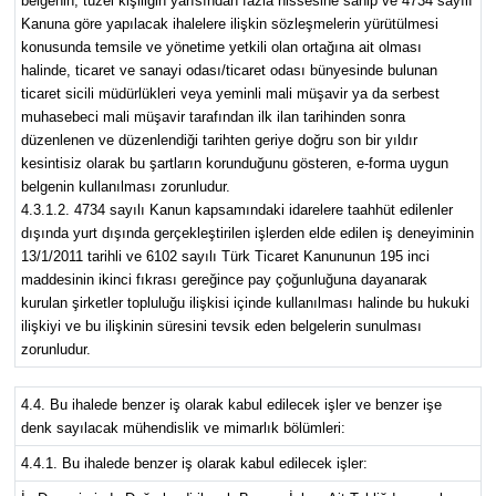
belgenin, tüzel kişiliğin yarısından fazla hissesine sahip ve 4734 sayılı
Kanuna göre yapılacak ihalelere ilişkin sözleşmelerin yürütülmesi
konusunda temsile ve yönetime yetkili olan ortağına ait olması
halinde, ticaret ve sanayi odası/ticaret odası bünyesinde bulunan
ticaret sicili müdürlükleri veya yeminli mali müşavir ya da serbest
muhasebeci mali müşavir tarafından ilk ilan tarihinden sonra
düzenlenen ve düzenlendiği tarihten geriye doğru son bir yıldır
kesintisiz olarak bu şartların korunduğunu gösteren, e-forma uygun
belgenin kullanılması zorunludur.
4.3.1.2. 4734 sayılı Kanun kapsamındaki idarelere taahhüt edilenler
dışında yurt dışında gerçekleştirilen işlerden elde edilen iş deneyiminin
13/1/2011 tarihli ve 6102 sayılı Türk Ticaret Kanununun 195 inci
maddesinin ikinci fıkrası gereğince pay çoğunluğuna dayanarak
kurulan şirketler topluluğu ilişkisi içinde kullanılması halinde bu hukuki
ilişkiyi ve bu ilişkinin süresini tevsik eden belgelerin sunulması
zorunludur.
4.4. Bu ihalede benzer iş olarak kabul edilecek işler ve benzer işe
denk sayılacak mühendislik ve mimarlık bölümleri:
4.4.1. Bu ihalede benzer iş olarak kabul edilecek işler: