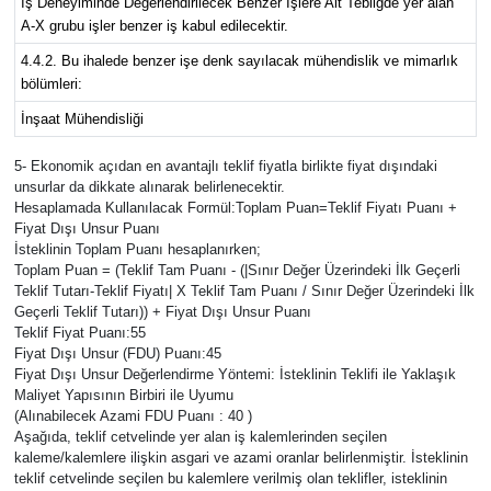
İş Deneyiminde Değerlendirilecek Benzer İşlere Ait Tebliğde yer alan
A-X grubu işler benzer iş kabul edilecektir.
4.4.2. Bu ihalede benzer işe denk sayılacak mühendislik ve mimarlık
bölümleri:
İnşaat Mühendisliği
5- Ekonomik açıdan en avantajlı teklif fiyatla birlikte fiyat dışındaki
unsurlar da dikkate alınarak belirlenecektir.
Hesaplamada Kullanılacak Formül:Toplam Puan=Teklif Fiyatı Puanı +
Fiyat Dışı Unsur Puanı
İsteklinin Toplam Puanı hesaplanırken;
Toplam Puan = (Teklif Tam Puanı - (|Sınır Değer Üzerindeki İlk Geçerli
Teklif Tutarı-Teklif Fiyatı| X Teklif Tam Puanı / Sınır Değer Üzerindeki İlk
Geçerli Teklif Tutarı)) + Fiyat Dışı Unsur Puanı
Teklif Fiyat Puanı:55
Fiyat Dışı Unsur (FDU) Puanı:45
Fiyat Dışı Unsur Değerlendirme Yöntemi: İsteklinin Teklifi ile Yaklaşık
Maliyet Yapısının Birbiri ile Uyumu
(Alınabilecek Azami FDU Puanı : 40 )
Aşağıda, teklif cetvelinde yer alan iş kalemlerinden seçilen
kaleme/kalemlere ilişkin asgari ve azami oranlar belirlenmiştir. İsteklinin
teklif cetvelinde seçilen bu kalemlere verilmiş olan teklifler, isteklinin