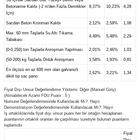
Betonarme Kalıbı (-2 m'den Fazla Derinlikler
8,37%
10,23%
4,28
İçin)
Sacdan Beton Kronman Kalıbı
2,12%
2,59%
1,08
Max. 60 mm Taşlarla Su Altı Tıkama
4,49%
5,48%
2,29
Tabakası
(0-0,250) ton Taşlarla Anroşman Yapılması
2,01%
2,46%
1,03
(50-200) kg Taşlarla Önlük Anroşmanı
1,58%
1,93%
0,81
En ölçüsü en az 600 mm olan galvanizli
2,62%
3,21%
1,34
dikili tip sac pano.
Fiyat Dışı Unsur Değerlendirme Yöntemi: Diğer (Manuel Giriş)
(Alınabilecek Azami FDU Puanı : 5 )
Numune Değerlendirmesinde Kullanılacak Mı?: Hayır
Demonstrasyon Değerlendirmesinde Kullanılacak Mı?: Hayır
İş ortaklıklarında fiyat dışı unsur puanı her bir ortağın hesaplanan
puanlarının ortaklık oranları ile çarpılması suretiyle bulunan puanların
toplamıdır.
Fiyat
Dışı