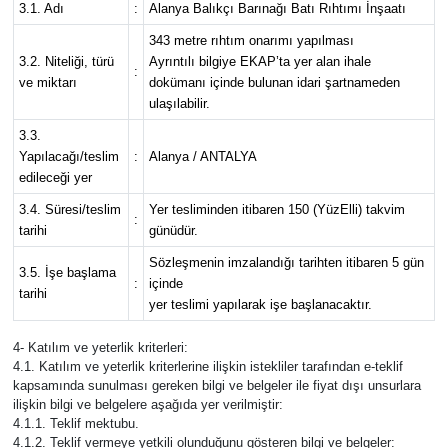
3.1. Adı
:
Alanya Balıkçı Barınağı Batı Rıhtımı İnşaatı
343 metre rıhtım onarımı yapılması
Güvenlik
3.2. Niteliği, türü
Ayrıntılı bilgiye EKAP’ta yer alan ihale
:
ve miktarı
dokümanı içinde bulunan idari şartnameden
Resmi İlanlar
ulaşılabilir.
3.3.
Yapılacağı/teslim
:
Alanya / ANTALYA
edileceği yer
3.4. Süresi/teslim
Yer tesliminden itibaren 150 (YüzElli) takvim
:
tarihi
günüdür.
Sözleşmenin imzalandığı tarihten itibaren 5 gün
3.5. İşe başlama
:
içinde
tarihi
yer teslimi yapılarak işe başlanacaktır.
4- Katılım ve yeterlik kriterleri:
4.1. Katılım ve yeterlik kriterlerine ilişkin istekliler tarafından e-teklif
kapsamında sunulması gereken bilgi ve belgeler ile fiyat dışı unsurlara
ilişkin bilgi ve belgelere aşağıda yer verilmiştir:
4.1.1. Teklif mektubu.
4.1.2. Teklif vermeye yetkili olunduğunu gösteren bilgi ve belgeler: