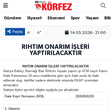
Gündem
Siyaset
Ekonomi
Spor
Yaşam
Bil
Gündem
Nöbetçi Eczaneler
Siyaset
Hava Durumu
Paylaş
-
+
14.05.2026 - 21:00
A
A
Yerel Yönetim
Trafik Durumu
RIHTIM ONARIM İŞLERİ
YAPTIRILACAKTIR
Ekonomi
Süper Lig Puan Durumu ve Fikstür
RIHTIM ONARIM İŞLERİ YAPTIRILACAKTIR
Spor
Tüm Manşetler
Alanya Balıkçı Barınağı Batı Rıhtımı İnşaatı yapım işi 4734 sayılı Kamu
İhale Kanununun 19 uncu maddesine göre açık ihale usulü ile ihale
edilecek olup, teklifler sadece elektronik ortamda EKAP üzerinden
Yaşam
Son Dakika Haberleri
alınacaktır.
İhaleye ilişkin ayrıntılı bilgiler aşağıda yer almaktadır:
Asayiş
Haber Arşivi
İhale Kayıt Numarası (İKN)
:
2026/816333
Dünya
1- İdarenin