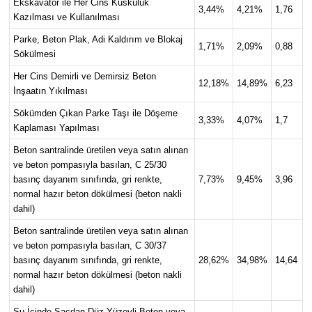
Ekskavatör ile Her Cins Küskülük
3,44%
4,21%
1,76
Kazılması ve Kullanılması
Parke, Beton Plak, Adi Kaldırım ve Blokaj
1,71%
2,09%
0,88
Sökülmesi
Her Cins Demirli ve Demirsiz Beton
12,18%
14,89%
6,23
İnşaatın Yıkılması
Sökümden Çıkan Parke Taşı ile Döşeme
3,33%
4,07%
1,7
Kaplaması Yapılması
Beton santralinde üretilen veya satın alınan
ve beton pompasıyla basılan, C 25/30
basınç dayanım sınıfında, gri renkte,
7,73%
9,45%
3,96
normal hazır beton dökülmesi (beton nakli
dahil)
Beton santralinde üretilen veya satın alınan
ve beton pompasıyla basılan, C 30/37
basınç dayanım sınıfında, gri renkte,
28,62%
34,98%
14,64
normal hazır beton dökülmesi (beton nakli
dahil)
Su İçinde Sacdan Düz Yüzeyli Beton veya