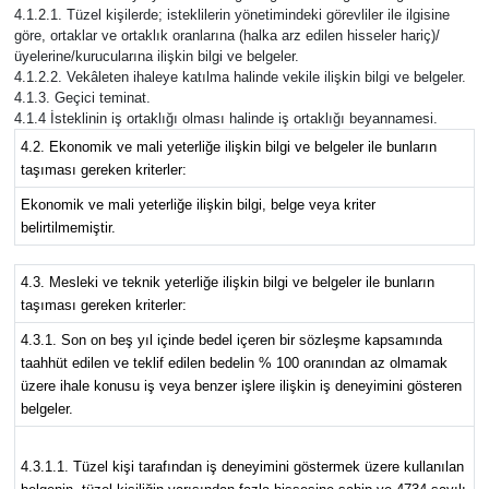
4.1.2.1. Tüzel kişilerde; isteklilerin yönetimindeki görevliler ile ilgisine
göre, ortaklar ve ortaklık oranlarına (halka arz edilen hisseler hariç)/
üyelerine/kurucularına ilişkin bilgi ve belgeler.
4.1.2.2. Vekâleten ihaleye katılma halinde vekile ilişkin bilgi ve belgeler.
4.1.3. Geçici teminat.
4.1.4 İsteklinin iş ortaklığı olması halinde iş ortaklığı beyannamesi.
4.2. Ekonomik ve mali yeterliğe ilişkin bilgi ve belgeler ile bunların
taşıması gereken kriterler:
Ekonomik ve mali yeterliğe ilişkin bilgi, belge veya kriter
belirtilmemiştir.
4.3. Mesleki ve teknik yeterliğe ilişkin bilgi ve belgeler ile bunların
taşıması gereken kriterler:
4.3.1. Son on beş yıl içinde bedel içeren bir sözleşme kapsamında
taahhüt edilen ve teklif edilen bedelin % 100 oranından az olmamak
üzere ihale konusu iş veya benzer işlere ilişkin iş deneyimini gösteren
belgeler.
4.3.1.1. Tüzel kişi tarafından iş deneyimini göstermek üzere kullanılan