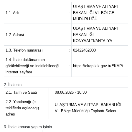
ULAŞTIRMA VE ALTYAPI
Eğitim
1.1. Adı
:
BAKANLIĞI VI. BÖLGE
MÜDÜRLÜĞÜ
Sağlık
ULAŞTIRMA VE ALTYAPI
1.2. Adresi
:
BAKANLIĞI
Magazin
KONYAALTI/ANTALYA
1.3. Telefon numarası
:
02422462000
Turizm
1.4. İhale dokümanının
görülebileceği ve indirilebileceği
:
https://ekap.kik.gov.tr/EKAP/
Çevre
internet sayfası
2- İhalenin
Kültür ve Sanat
2.1. Tarih ve Saati
:
08.06.2026 - 10:30
Sivil Toplum
2.2. Yapılacağı (e-
ULAŞTIRMA VE ALTYAPI BAKANLIĞI
tekliflerin açılacağı)
:
VI. Bölge Müdürlüğü Toplantı Salonu
adres
Tarım
3- İhale konusu yapım işinin
Bilim ve Teknoloji