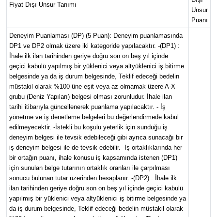
Fiyat Dışı Unsur Tanımı
Unsur
Puanı
Deneyim Puanlaması (DP) (5 Puan): Deneyim puanlamasında
DP1 ve DP2 olmak üzere iki kategoride yapılacaktır. -(DP1) :
İhale ilk ilan tarihinden geriye doğru son on beş yıl içinde
geçici kabulü yapılmış bir yüklenici veya altyüklenici iş bitirme
belgesinde ya da iş durum belgesinde, Teklif edeceği bedelin
müstakil olarak %100 üne eşit veya az olmamak üzere A-X
grubu (Deniz Yapıları) belgesi olması zorunludur. İhale ilan
tarihi itibarıyla güncellenerek puanlama yapılacaktır. - İş
yönetme ve iş denetleme belgeleri bu değerlendirmede kabul
edilmeyecektir. -İstekli bu koşulu yeterlik için sunduğu iş
deneyim belgesi ile tevsik edebileceği gibi ayrıca sunacağı bir
iş deneyim belgesi ile de tevsik edebilir. -İş ortaklıklarında her
bir ortağın puanı, ihale konusu iş kapsamında istenen (DP1)
için sunulan belge tutarının ortaklık oranları ile çarpılması
sonucu bulunan tutar üzerinden hesaplanır. -(DP2) : İhale ilk
ilan tarihinden geriye doğru son on beş yıl içinde geçici kabulü
yapılmış bir yüklenici veya altyüklenici iş bitirme belgesinde ya
da iş durum belgesinde, Teklif edeceği bedelin müstakil olarak