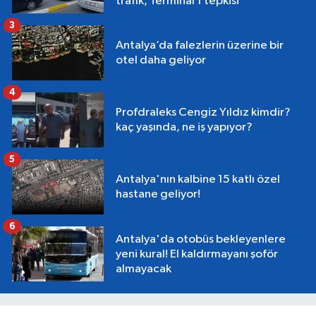
trafik, Terminal 1 tepkisi
3
Antalya’da falezlerin üzerine bir
otel daha geliyor
4
Profdraleks Cengiz Yıldız kimdir?
kaç yaşında, ne iş yapıyor?
5
Antalya'nın kalbine 15 katlı özel
hastane geliyor!
6
Antalya'da otobüs bekleyenlere
yeni kural! El kaldırmayanı şoför
almayacak