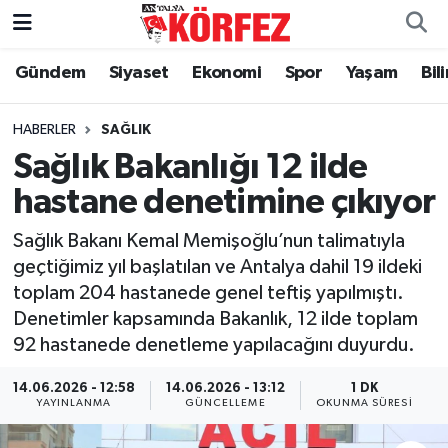
Gündem
Siyaset
Ekonomi
Spor
Yaşam
Bil
Gündem
Nöbetçi Eczaneler
Siyaset
Hava Durumu
HABERLER
SAĞLIK
Sağlık Bakanlığı 12 ilde
Yerel Yönetim
Trafik Durumu
hastane denetimine çıkıyor
Ekonomi
Süper Lig Puan Durumu ve Fikstür
Sağlık Bakanı Kemal Memişoğlu’nun talimatıyla
geçtiğimiz yıl başlatılan ve Antalya dahil 19 ildeki
Spor
Tüm Manşetler
toplam 204 hastanede genel teftiş yapılmıştı.
Denetimler kapsamında Bakanlık, 12 ilde toplam
Yaşam
Son Dakika Haberleri
92 hastanede denetleme yapılacağını duyurdu.
Asayiş
Haber Arşivi
14.06.2026 - 12:58
14.06.2026 - 13:12
1 DK
YAYINLANMA
GÜNCELLEME
OKUNMA SÜRESI
Dünya