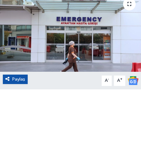
Eğitim
Sağlık
Magazin
Turizm
Çevre
Paylaş
-
+
A
A
Kültür ve Sanat
Sivil Toplum
Tarım
Bilim ve Teknoloji