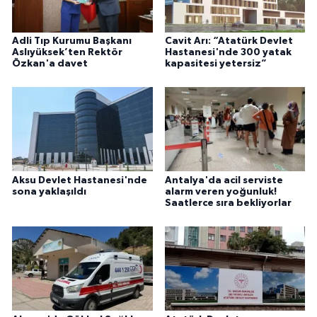
Adli Tıp Kurumu Başkanı
Cavit Arı: “Atatürk Devlet
Aslıyüksek’ten Rektör
Hastanesi'nde 300 yatak
Özkan'a davet
kapasitesi yetersiz”
Aksu Devlet Hastanesi'nde
Antalya'da acil serviste
sona yaklaşıldı
alarm veren yoğunluk!
Saatlerce sıra bekliyorlar