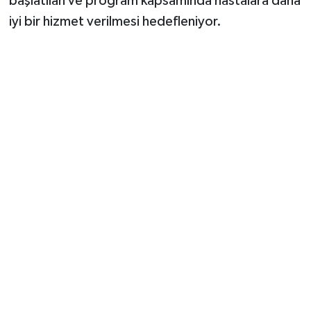
başlatılan ve program kapsamında hastalara daha
iyi bir hizmet verilmesi hedefleniyor.