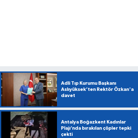
Adli Tıp Kurumu Başkanı
Aslıyüksek’ten Rektör Özkan'a
davet
Antalya Boğazkent Kadınlar
Plajı’nda bırakılan çöpler tepki
çekti