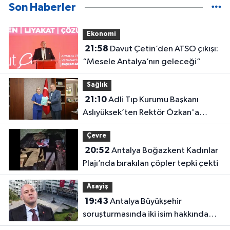
Son Haberler
Ekonomi
21:58
Davut Çetin’den ATSO çıkışı:
“Mesele Antalya’nın geleceği”
Sağlık
21:10
Adli Tıp Kurumu Başkanı
Aslıyüksek’ten Rektör Özkan'a
davet
Çevre
20:52
Antalya Boğazkent Kadınlar
Plajı’nda bırakılan çöpler tepki çekti
Asayiş
19:43
Antalya Büyükşehir
soruşturmasında iki isim hakkında
yeni karar