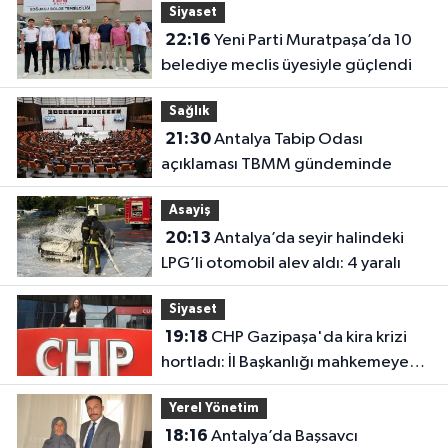
Siyaset
22:16
Yeni Parti Muratpaşa’da 10
belediye meclis üyesiyle güçlendi
Sağlık
21:30
Antalya Tabip Odası
açıklaması TBMM gündeminde
Asayiş
20:13
Antalya’da seyir halindeki
LPG’li otomobil alev aldı: 4 yaralı
Siyaset
19:18
CHP Gazipaşa'da kira krizi
hortladı: İl Başkanlığı mahkemeye
gitti
Yerel Yönetim
18:16
Antalya’da Başsavcı