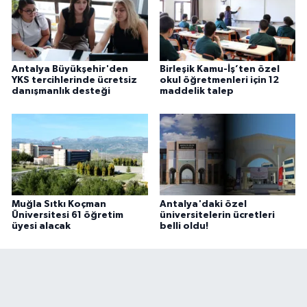
Antalya Büyükşehir'den
Birleşik Kamu-İş’ten özel
YKS tercihlerinde ücretsiz
okul öğretmenleri için 12
danışmanlık desteği
maddelik talep
Muğla Sıtkı Koçman
Antalya'daki özel
Üniversitesi 61 öğretim
üniversitelerin ücretleri
üyesi alacak
belli oldu!