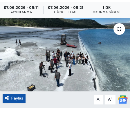
07.06.2026 - 09:11
07.06.2026 - 09:21
1 DK
Eğitim
YAYINLANMA
GÜNCELLEME
OKUNMA SÜRESI
Sağlık
Magazin
Turizm
Çevre
Kültür ve Sanat
Paylaş
-
+
Sivil Toplum
A
A
Tarım
Bilim ve Teknoloji