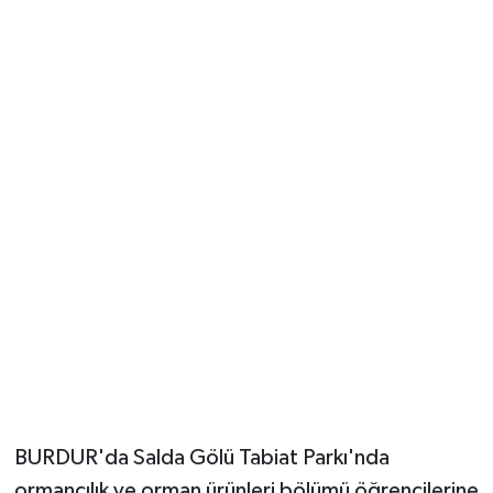
Güvenlik
Resmi İlanlar
BURDUR'da Salda Gölü Tabiat Parkı'nda
ormancılık ve orman ürünleri bölümü öğrencilerine