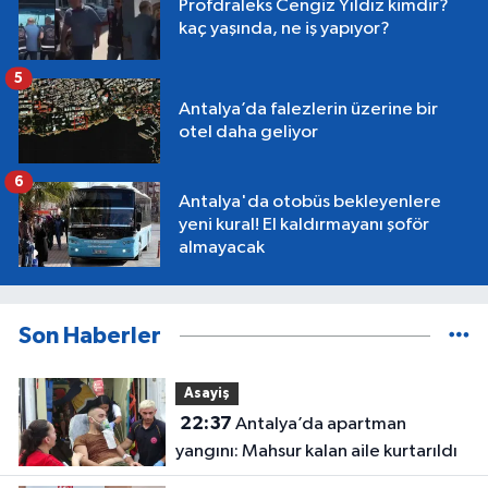
Profdraleks Cengiz Yıldız kimdir?
kaç yaşında, ne iş yapıyor?
5
Antalya’da falezlerin üzerine bir
otel daha geliyor
6
Antalya'da otobüs bekleyenlere
yeni kural! El kaldırmayanı şoför
almayacak
Son Haberler
Asayiş
22:37
Antalya’da apartman
yangını: Mahsur kalan aile kurtarıldı