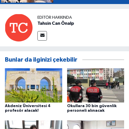
EDITÖR HAKKINDA
Tahsin Can Önalp
Bunlar da ilginizi çekebilir
Akdeniz Üniversitesi 4
Okullara 30 bin güvenlik
profesör alacak!
personeli alınacak