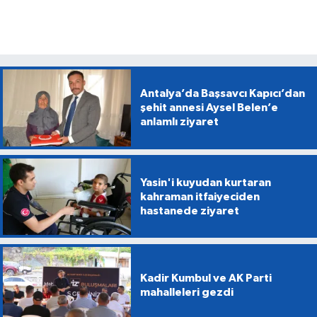
Antalya’da Başsavcı Kapıcı’dan
şehit annesi Aysel Belen’e
anlamlı ziyaret
Yasin'i kuyudan kurtaran
kahraman itfaiyeciden
hastanede ziyaret
Kadir Kumbul ve AK Parti
mahalleleri gezdi