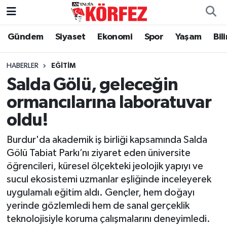
Gündem
Siyaset
Ekonomi
Spor
Yaşam
Bil
Gündem
Nöbetçi Eczaneler
Siyaset
Hava Durumu
HABERLER
EĞITIM
Salda Gölü, geleceğin
Yerel Yönetim
Trafik Durumu
ormancılarına laboratuvar
oldu!
Ekonomi
Süper Lig Puan Durumu ve Fikstür
Burdur'da akademik iş birliği kapsamında Salda
Spor
Tüm Manşetler
Gölü Tabiat Parkı’nı ziyaret eden üniversite
öğrencileri, küresel ölçekteki jeolojik yapıyı ve
Yaşam
Son Dakika Haberleri
sucul ekosistemi uzmanlar eşliğinde inceleyerek
uygulamalı eğitim aldı. Gençler, hem doğayı
Asayiş
Haber Arşivi
yerinde gözlemledi hem de sanal gerçeklik
teknolojisiyle koruma çalışmalarını deneyimledi.
Dünya