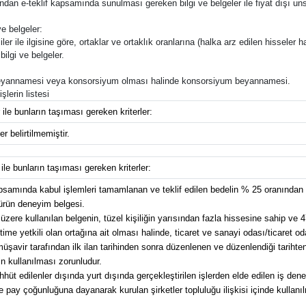
rafından e-teklif kapsamında sunulması gereken bilgi ve belgeler ile fiyat dışı uns
e belgeler:
ler ile ilgisine göre, ortaklar ve ortaklık oranlarına (halka arz edilen hisseler ha
bilgi ve belgeler.
ığı beyannamesi veya konsorsiyum olması halinde konsorsiyum beyannamesi.
şlerin listesi
 ile bunların taşıması gereken kriterler:
r belirtilmemiştir.
 ile bunların taşıması gereken kriterler:
apsamında kabul işlemleri tamamlanan ve teklif edilen bedelin % 25 oranından
 ürün deneyim belgesi.
üzere kullanılan belgenin, tüzel kişiliğin yarısından fazla hissesine sahip ve 4
e yetkili olan ortağına ait olması halinde, ticaret ve sanayi odası/ticaret od
avir tarafından ilk ilan tarihinden sonra düzenlenen ve düzenlendiği tarihten g
n kullanılması zorunludur.
üt edilenler dışında yurt dışında gerçekleştirilen işlerden elde edilen iş dene
pay çoğunluğuna dayanarak kurulan şirketler topluluğu ilişkisi içinde kullanılma