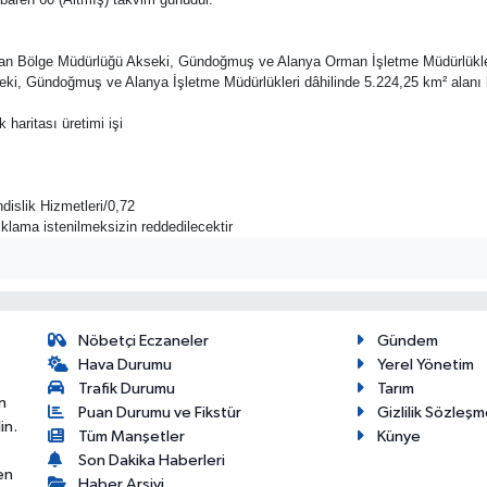
Orman Bölge Müdürlüğü Akseki, Gündoğmuş ve Alanya Orman İşletme Müdürlükle
eki, Gündoğmuş ve Alanya İşletme Müdürlükleri dâhilinde 5.224,25 km² alanı k
haritası üretimi işi
islik Hizmetleri/0,72
açıklama istenilmeksizin reddedilecektir
Nöbetçi Eczaneler
Gündem
Hava Durumu
Yerel Yönetim
Trafik Durumu
Tarım
n
Puan Durumu ve Fikstür
Gizlilik Sözleşm
in.
Tüm Manşetler
Künye
Son Dakika Haberleri
en
Haber Arşivi