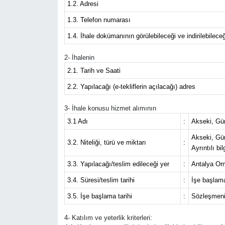
1.2. Adresi
Eğitim
1.3. Telefon numarası
1.4. İhale dokümanının görülebileceği ve indirilebileceğ
Sağlık
2- İhalenin
Magazin
2.1. Tarih ve Saati
2.2. Yapılacağı (e-tekliflerin açılacağı) adres
Turizm
3- İhale konusu hizmet alımının
Çevre
3.1 Adı
:
Akseki, Gü
Akseki, Gün
3.2. Niteliği, türü ve miktarı
:
Kültür ve Sanat
Ayrıntılı b
3.3. Yapılacağı/teslim edileceği yer
:
Antalya Or
Sivil Toplum
3.4. Süresi/teslim tarihi
:
İşe başlama
3.5. İşe başlama tarihi
:
Sözleşmenin
Tarım
4- Katılım ve yeterlik kriterleri:
Bilim ve Teknoloji