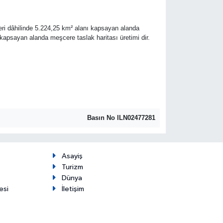
ri dâhilinde 5.224,25 km² alanı kapsayan alanda
apsayan alanda meşcere taslak haritası üretimi dir.
Basın No ILN02477281
Asayiş
Turizm
Dünya
esi
İletişim