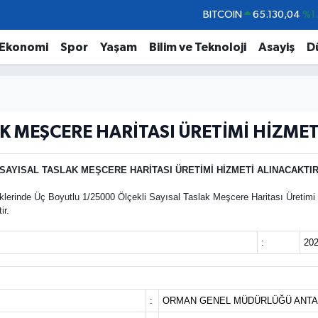
BITCOIN
65.130,04
%1
DOLAR
47,7106
%0.
Ekonomi
Spor
Yaşam
Bilim ve Teknoloji
Asayiş
D
EURO
55,1652
%0.
STERLİN
64,4046
%0.
GRAM ALTIN
6618.49
%2.
K MEŞCERE HARİTASI ÜRETİMİ HİZME
BİST100
13.773
%-
SAYISAL TASLAK MEŞCERE HARİTASI ÜRETİMİ HİZMETİ ALINACAKTI
rinde Üç Boyutlu 1/25000 Ölçekli Sayısal Taslak Meşcere Haritası Üretimi
ir.
:
202
:
ORMAN GENEL MÜDÜRLÜĞÜ ANTA