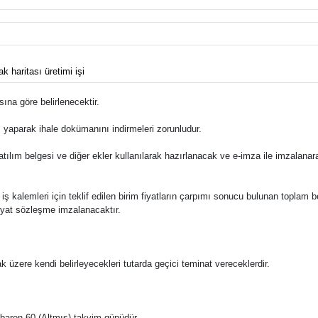
 haritası üretimi işi
ına göre belirlenecektir.
ş yaparak ihale dokümanını indirmeleri zorunludur.
katılım belgesi ve diğer ekler kullanılarak hazırlanacak ve e-imza ile imzalana
e bu iş kalemleri için teklif edilen birim fiyatların çarpımı sonucu bulunan toplam 
fiyat sözleşme imzalanacaktır.
ak üzere kendi belirleyecekleri tutarda geçici teminat vereceklerdir.
 itibaren 60 (Altmış) takvim günüdür.