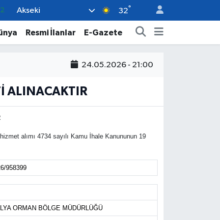
°
Akseki
.2
32
17
ünya
Resmi İlanlar
E-Gazete
27
35
24.05.2026 - 21:00
12
Tİ ALINACAKTIR
19
R
 hizmet alımı 4734 sayılı Kamu İhale Kanununun 19
6/958399
LYA ORMAN BÖLGE MÜDÜRLÜĞÜ