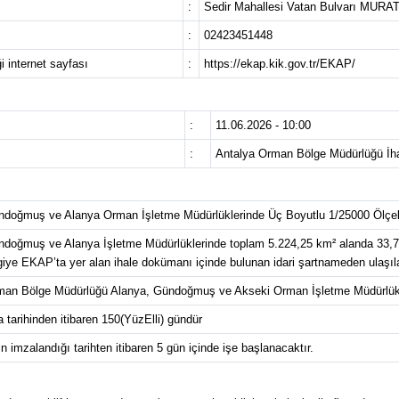
:
Sedir Mahallesi Vatan Bulvarı MU
:
02423451448
i internet sayfası
:
https://ekap.kik.gov.tr/EKAP/
:
11.06.2026 - 10:00
:
Antalya Orman Bölge Müdürlüğü İha
ndoğmuş ve Alanya Orman İşletme Müdürlüklerinde Üç Boyutlu 1/25000 Ölçekl
doğmuş ve Alanya İşletme Müdürlüklerinde toplam 5.224,25 km² alanda 33,74
ilgiye EKAP’ta yer alan ihale dokümanı içinde bulunan idari şartnameden ulaşılab
man Bölge Müdürlüğü Alanya, Gündoğmuş ve Akseki Orman İşletme Müdürlükl
 tarihinden itibaren 150(YüzElli) gündür
 imzalandığı tarihten itibaren 5 gün içinde işe başlanacaktır.