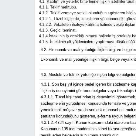
4.1. Katılım ve yeterlik kriterlerine ilişkin istekliler ta
4.1.1. Teklif mektubu.
4.1.2. Teklif vermeye yetkili olunduğunu gösteren bilgi v
Güvenlik
4.1.2.1. Tüzel kişilerde; isteklilerin yönetimindeki görevli
4.1.2.2. Vekâleten ihaleye katılma halinde vekile ilişkin 
Resmi İlanlar
4.1.3. Geçici teminat.
4.1.4 İsteklinin iş ortaklığı olması halinde iş ortakl
4.1.5. İsteklinin alt yüklenicilere yaptırmayı düşündüğü i
4.2. Ekonomik ve mali yeterliğe ilişkin bilgi ve belgeler
Ekonomik ve mali yeterliğe ilişkin bilgi, belge veya krite
4.3. Mesleki ve teknik yeterliğe ilişkin bilgi ve belgeler
4.3.1. Son beş yıl içinde bedel içeren bir sözleşme k
ilişkin iş deneyimini gösteren belgeler veya teknolojik
4.3.1.1. Tüzel kişi tarafından iş deneyimini göstermek 
sözleşmelerin yürütülmesi konusunda temsile ve yönetim
yeminli mali müşavir ya da serbest muhasebeci mali müş
şartların korunduğunu gösteren, e-forma uygun belgeni
4.3.1.2. 4734 sayılı Kanun kapsamındaki idarelere taahh
Kanununun 195 inci maddesinin ikinci fıkrası gereğince 
tevsik eden belgelerin sunulması zorunludur.