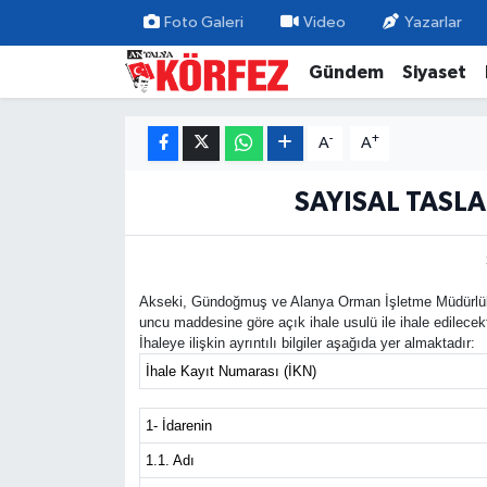
Foto Galeri
Video
Yazarlar
Gündem
Siyaset
Gündem
Nöbetçi Eczaneler
Siyaset
Hava Durumu
-
+
A
A
Yerel Yönetim
Trafik Durumu
SAYISAL TASLA
Ekonomi
Süper Lig Puan Durumu ve Fikstür
Akseki, Gündoğmuş ve Alanya Orman İşletme Müdürlükle
Spor
Tüm Manşetler
uncu maddesine göre açık ihale usulü ile ihale edilecekt
İhaleye ilişkin ayrıntılı bilgiler aşağıda yer almaktadır:
Yaşam
Son Dakika Haberleri
İhale Kayıt Numarası (İKN)
Asayiş
Haber Arşivi
1- İdarenin
1.1. Adı
Dünya