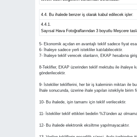
4.4. Bu ihalede benzer iş olarak kabul edilecek işler:
4.4.1.
Sayısal Hava Fotoğraflarından 3 boyutlu Meşcere taslak
5- Ekonomik açıdan en avantajlı teklif sadece fiyat esas
6- İhaleye sadece yerli istekliler katılabilecektir.
7- İhaleye teklif verecek olanların, EKAP hesabına giri
8-Teklifler, EKAP üzerinden teklif mektubu ile ihaleye 
gönderilecektir.
9- İstekliler tekliflerini, her bir iş kaleminin miktarı il
İhale sonucunda, üzerine ihale yapılan istekliyle birim 
10- Bu ihalede, işin tamamı için teklif verilecektir.
11- İstekliler teklif ettikleri bedelin %3’ünden az olmam
12- Bu ihalede elektronik eksiltme yapılmayacaktır.
13- Verilen tekliflerin geçerlilik süresi, ihale tarihinden