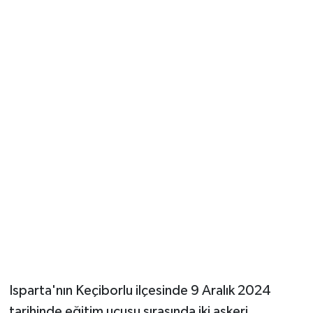
Güvenlik
Resmi İlanlar
Isparta'nın Keçiborlu ilçesinde 9 Aralık 2024
tarihinde eğitim uçuşu sırasında iki askeri