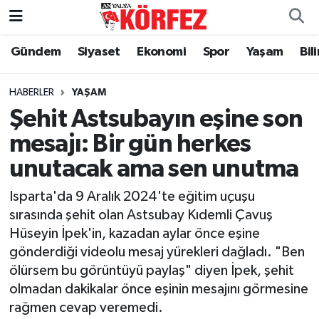
Gündem
Siyaset
Ekonomi
Spor
Yaşam
Bil
Gündem
Nöbetçi Eczaneler
Siyaset
Hava Durumu
HABERLER
YAŞAM
Şehit Astsubayın eşine son
Yerel Yönetim
Trafik Durumu
mesajı: Bir gün herkes
unutacak ama sen unutma
Ekonomi
Süper Lig Puan Durumu ve Fikstür
Isparta'da 9 Aralık 2024'te eğitim uçuşu
Spor
Tüm Manşetler
sırasında şehit olan Astsubay Kıdemli Çavuş
Hüseyin İpek'in, kazadan aylar önce eşine
Yaşam
Son Dakika Haberleri
gönderdiği videolu mesaj yürekleri dağladı. "Ben
ölürsem bu görüntüyü paylaş" diyen İpek, şehit
Asayiş
Haber Arşivi
olmadan dakikalar önce eşinin mesajını görmesine
rağmen cevap veremedi.
Dünya