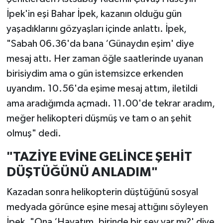
İpek'in eşi Bahar İpek, kazanın olduğu gün
yaşadıklarını gözyaşları içinde anlattı. İpek,
"Sabah 06.36'da bana ‘Günaydın eşim' diye
mesaj attı. Her zaman öğle saatlerinde uyanan
birisiydim ama o gün istemsizce erkenden
uyandım. 10.56'da eşime mesaj attım, iletildi
ama aradığımda açmadı. 11.00'de tekrar aradım,
meğer helikopteri düşmüş ve tam o an şehit
olmuş" dedi.
"TAZİYE EVİNE GELİNCE ŞEHİT
DÜŞTÜĞÜNÜ ANLADIM"
Kazadan sonra helikopterin düştüğünü sosyal
medyada görünce eşine mesaj attığını söyleyen
İpek, "Ona ‘Hayatım, birinde bir şey var mı?' diye