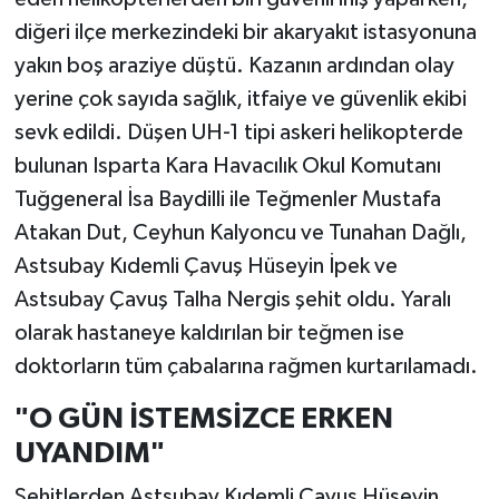
diğeri ilçe merkezindeki bir akaryakıt istasyonuna
yakın boş araziye düştü. Kazanın ardından olay
yerine çok sayıda sağlık, itfaiye ve güvenlik ekibi
sevk edildi. Düşen UH-1 tipi askeri helikopterde
bulunan Isparta Kara Havacılık Okul Komutanı
Tuğgeneral İsa Baydilli ile Teğmenler Mustafa
Atakan Dut, Ceyhun Kalyoncu ve Tunahan Dağlı,
Astsubay Kıdemli Çavuş Hüseyin İpek ve
Astsubay Çavuş Talha Nergis şehit oldu. Yaralı
olarak hastaneye kaldırılan bir teğmen ise
doktorların tüm çabalarına rağmen kurtarılamadı.
"O GÜN İSTEMSİZCE ERKEN
UYANDIM"
Şehitlerden Astsubay Kıdemli Çavuş Hüseyin