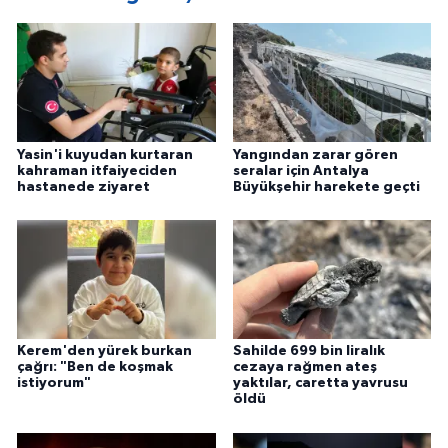
Yasin'i kuyudan kurtaran
Yangından zarar gören
kahraman itfaiyeciden
seralar için Antalya
hastanede ziyaret
Büyükşehir harekete geçti
Kerem'den yürek burkan
Sahilde 699 bin liralık
çağrı: "Ben de koşmak
cezaya rağmen ateş
istiyorum"
yaktılar, caretta yavrusu
öldü