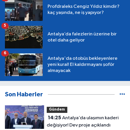
Profdraleks Cengiz Yıldız kimdir?
kaç yaşında, ne iş yapıyor?
5
Antalya’da falezlerin üzerine bir
otel daha geliyor
6
Antalya'da otobüs bekleyenlere
yeni kural! El kaldırmayanı şoför
almayacak
Son Haberler
Gündem
14:25
Antalya’da ulaşımın kaderi
değişiyor! Dev proje açıklandı