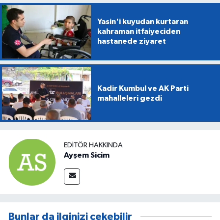
Yasin'i kuyudan kurtaran
kahraman itfaiyeciden
hastanede ziyaret
Kadir Kumbul ve AK Parti
mahalleleri gezdi
EDITÖR HAKKINDA
Ayşem Sicim
Bunlar da ilginizi çekebilir