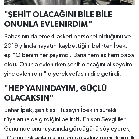
"ŞEHİT OLACAĞINI BİLE BİLE
ONUNLA EVLENİRDİM"
Babasının da emekli askeri personel olduğunu ve
2019 yılında hayatını kaybettiğini belirten İpek,
eşi "O benim her şeyimdi. Bana hem eş hem baba
oldu. Onunla evlenirken şehit olacağını bilseydim
yine evlenirdim" diyerek vefasını dile getirdi.
"HEP YANINDAYIM, GÜÇLÜ
OLACAKSIN"
Bahar İpek, şehit eşi Hüseyin İpek'in sürekli
rüyalarına da girdiğini belirtti. En son Sevgililer
Günü'nde onu rüyasında gördüğünü söyleyerek,
"O gün çok ağlamıştım, çünkü yalnız geçirdiğim ilk