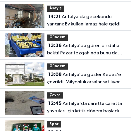
Asayiş
14:21
Antalya’da gecekondu
yangını: Ev kullanılamaz hale geldi
Gündem
13:36
Antalya’da gören bir daha
baktı! Pazar tezgahında bunu da
sattılar
Gündem
13:08
Antalya’da gözler Kepez’e
çevrildi! Milyonluk arsalar satılıyor
Çevre
12:45
Antalya'da caretta caretta
yavruları için kritik dönem başladı
Spor