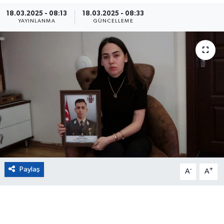
18.03.2025 - 08:13
18.03.2025 - 08:33
Eğitim
YAYINLANMA
GÜNCELLEME
Sağlık
Magazin
Turizm
Çevre
Kültür ve Sanat
Paylaş
-
+
Sivil Toplum
A
A
Tarım
Bilim ve Teknoloji