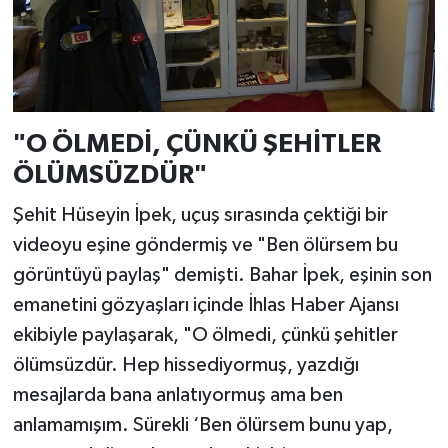
"O ÖLMEDİ, ÇÜNKÜ ŞEHİTLER
ÖLÜMSÜZDÜR"
Şehit Hüseyin İpek, uçuş sırasında çektiği bir
videoyu eşine göndermiş ve "Ben ölürsem bu
görüntüyü paylaş" demişti. Bahar İpek, eşinin son
emanetini gözyaşları içinde İhlas Haber Ajansı
ekibiyle paylaşarak, "O ölmedi, çünkü şehitler
ölümsüzdür. Hep hissediyormuş, yazdığı
mesajlarda bana anlatıyormuş ama ben
anlamamışım. Sürekli ‘Ben ölürsem bunu yap,