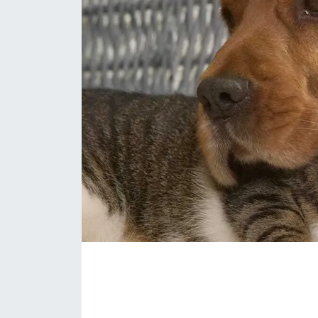
Eğitim
Sağlık
Magazin
Turizm
Çevre
Kültür ve Sanat
Sivil Toplum
Tarım
Bilim ve Teknoloji