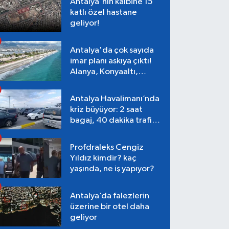
Antalya'nın kalbine 15
katlı özel hastane
geliyor!
Antalya'da çok sayıda
imar planı askıya çıktı!
Alanya, Konyaaltı,
Muratpaşa, Aksu
Antalya Havalimanı’nda
kriz büyüyor: 2 saat
bagaj, 40 dakika trafik,
Terminal 1 tepkisi
Profdraleks Cengiz
Yıldız kimdir? kaç
yaşında, ne iş yapıyor?
Antalya’da falezlerin
üzerine bir otel daha
geliyor