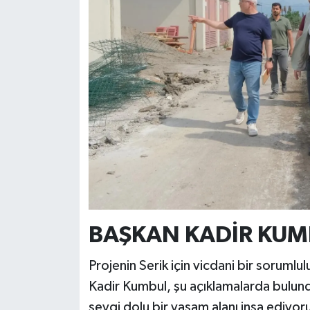
BAŞKAN KADİR KUM
Projenin Serik için vicdani bir soruml
Kadir Kumbul, şu açıklamalarda bulund
sevgi dolu bir yaşam alanı inşa ediyoru