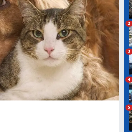
2
3
4
5