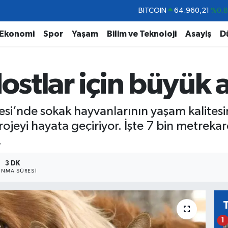
DOLAR
47,7436
%0.
EURO
55,2510
%0.
Ekonomi
Spor
Yaşam
Bilim ve Teknoloji
Asayiş
D
STERLİN
64,4811
%0.
GRAM ALTIN
6648.99
%2.
dostlar için büyük 
BİST100
13.779
%-
BITCOIN
64.960,21
%0.
esi’nde sokak hayvanlarının yaşam kalitesi
jeyi hayata geçiriyor. İşte 7 bin metrekar
.
3 DK
NMA SÜRESI
1