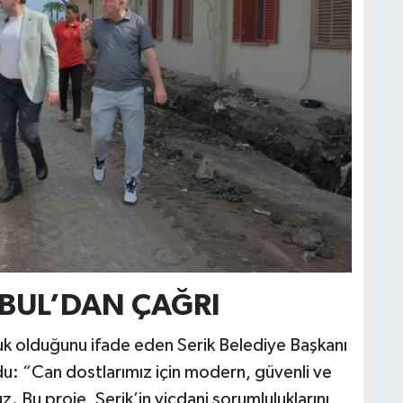
BUL’DAN ÇAĞRI
uluk olduğunu ifade eden Serik Belediye Başkanı
u: “Can dostlarımız için modern, güvenli ve
z. Bu proje, Serik’in vicdani sorumluluklarını