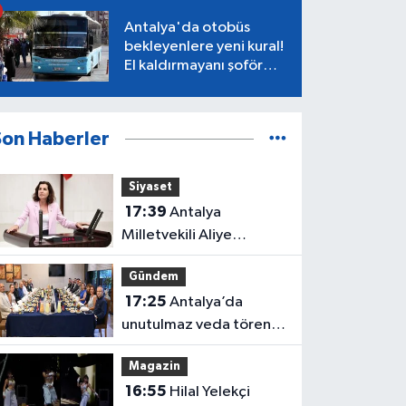
Antalya'da otobüs
bekleyenlere yeni kural!
El kaldırmayanı şoför
almayacak
Son Haberler
Siyaset
17:39
Antalya
Milletvekili Aliye
Coşar'dan Çocuk Yasası
Gündem
tepkisi
17:25
Antalya’da
unutulmaz veda töreni!
Protokol buluştu
Magazin
16:55
Hilal Yelekçi