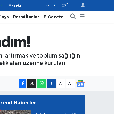
°
Akseki
18
27
32
ünya
Resmi İlanlar
E-Gazete
38
59
adım!
14
87
ni artırmak ve toplum sağlığını
elik alan üzerine kurulan
-
+
A
A
Trend Haberler