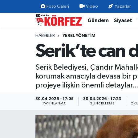
Foto Galeri
Video
Yazarlar
Gündem
Siyaset
Gündem
Nöbetçi Eczaneler
HABERLER
YEREL YÖNETIM
Siyaset
Hava Durumu
Serik’te can 
Yerel Yönetim
Trafik Durumu
Serik Belediyesi, Çandır Mahall
Ekonomi
Süper Lig Puan Durumu ve Fikstür
korumak amacıyla devasa bir pro
projeye ilişkin önemli detaylar..
Spor
Tüm Manşetler
30.04.2026 - 17:05
30.04.2026 - 17:23
Yaşam
Son Dakika Haberleri
YAYINLANMA
GÜNCELLEME
OKU
Asayiş
Haber Arşivi
Dünya