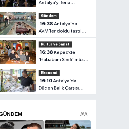
Antalya’yı fena
“Hileledi”! O anlar
Gündem
gündem oldu
16:38
Antalya’da
AVM’ler doldu taştı!
vatandaşların geliş
Kültür ve Sanat
nedeni farklı çıktı
16:38
Kepez’de
‘Hababam Sınıfı’ müzesi
boş kalmıyor: Ayda 7 bin
Ekonomi
ziyaretçi
16:10
Antalya’da
Düden Balık Çarşısı
balıkseverlerin uğrak
noktası oldu