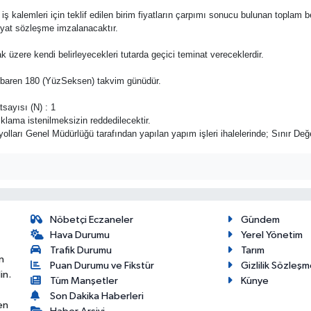
e bu iş kalemleri için teklif edilen birim fiyatların çarpımı sonucu bulunan toplam 
fiyat sözleşme imzalanacaktır.
ak üzere kendi belirleyecekleri tutarda geçici teminat vereceklerdir.
n itibaren 180 (YüzSeksen) takvim günüdür.
sayısı (N) : 1
açıklama istenilmeksizin reddedilecektir.
ları Genel Müdürlüğü tarafından yapılan yapım işleri ihalelerinde; Sınır Değe
Nöbetçi Eczaneler
Gündem
Hava Durumu
Yerel Yönetim
Trafik Durumu
Tarım
n
Puan Durumu ve Fikstür
Gizlilik Sözleşm
in.
Tüm Manşetler
Künye
Son Dakika Haberleri
en