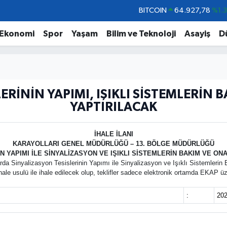
BITCOIN
64.927,78
%1.
DOLAR
47,5894
%0.
Ekonomi
Spor
Yaşam
Bilim ve Teknoloji
Asayiş
D
EURO
55,0398
%-0.
STERLİN
64,1581
%0.
GRAM ALTIN
6508.83
%4.4
ERİNİN YAPIMI, IŞIKLI SİSTEMLERİN B
BİST100
13.703
%
YAPTIRILACAK
İHALE İLANI
KARAYOLLARI GENEL MÜDÜRLÜĞÜ – 13. BÖLGE MÜDÜRLÜĞÜ
N YAPIMI İLE SİNYALİZASYON VE IŞIKLI SİSTEMLERİN BAKIM VE ONA
da Sinyalizasyon Tesislerinin Yapımı ile Sinyalizasyon ve Işıklı Sistemlerin
 usulü ile ihale edilecek olup, teklifler sadece elektronik ortamda EKAP üze
:
202