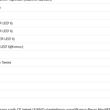
)
 LED' li)
 LED' li)
R LED' li)
ED' li)(Kırmızı)
ı Temini
 koruma sınıflı,CE belgeli,UL94VO standartlarına uygun)(Kırmızı-Beyaz,Mavi)(E