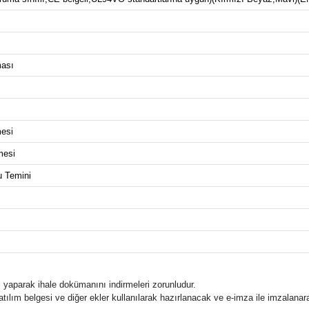
ması
mesi
mesi
 Temini
ş yaparak ihale dokümanını indirmeleri zorunludur.
katılım belgesi ve diğer ekler kullanılarak hazırlanacak ve e-imza ile imzalana