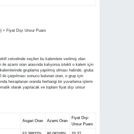
)) + Fiyat Dışı Unsur Puanı
teklif cetvelinde seçilen bu kalemlere verilmiş olan
n ile azami oran arasında kalıyorsa istekli o kalem için
ş kalemlerinde gruplama yapılmış olması halinde, gruba
00 ile çarpılması sonucu bulunan oran, o grup için
rasında hesaplanan oranda herhangi bir yuvarlama işlemi
tomatik olarak yapılacak ve toplam fiyat dışı unsur
Fiyat Dışı
Asgari Oran
Azami Oran
Unsur Puanı
53,38832%
80,08248%
33,37