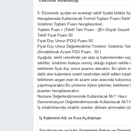
Elektronik Mühendisliği
5- Ekonomik açıdan en avantajlı teklif fiyatla birlikte fi
Hesaplamada Kullanılacak Formül:Toplam Puan=Teklif F
İsteklinin Toplam Puanı hesaplanırken;
Toplam Puan = (Teklif Tam Puanı - (|En Düşük Geçerli Te
Teklif Fiyat Puanı:50
Fiyat Dışı Unsur (FDU) Puanı:50
Fiyat Dışı Unsur Değerlendirme Yöntemi: İsteklinin Tekli
(Alınabilecek Azami FDU Puanı : 50 )
Aşağıda, teklif cetvelinde yer alan iş kalemlerinden seçi
teklifler, isteklinin ihaleye vermiş olduğu toplam teklif
belirlenen fiyat dışı unsur puanını alacaktır. Bu işlem
dahil olan kalemlere istekli tarafından teklif edilen tut
belirlenen asgari oran ile azami oran arasında kalıyorsa
yapılmayacaktır.Bu yönteme ilişkin işlemler, belirlenen 
puanları hesaplanacaktır.
Numune Değerlendirmesinde Kullanılacak Mı?: Hayır
Demonstrasyon Değerlendirmesinde Kullanılacak Mı?:H
İş ortaklıklarında ortaklık oranları dikkate alınmadan is
İş Kaleminin Adı ve Kısa Açıklaması
Sinyalizasyon ve Işıklı Sistemlerin Bakım ve Onarıml