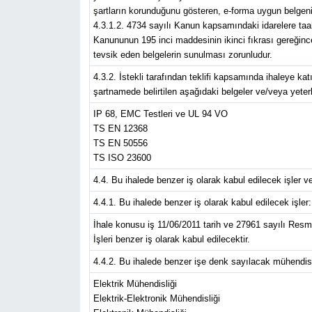
şartların korunduğunu gösteren, e-forma uygun belgeni
4.3.1.2. 4734 sayılı Kanun kapsamındaki idarelere taahh
Kanununun 195 inci maddesinin ikinci fıkrası gereğince 
tevsik eden belgelerin sunulması zorunludur.
4.3.2. İstekli tarafından teklifi kapsamında ihaleye k
şartnamede belirtilen aşağıdaki belgeler ve/veya yeterlik
IP 68, EMC Testleri ve UL 94 VO
TS EN 12368
TS EN 50556
TS ISO 23600
4.4. Bu ihalede benzer iş olarak kabul edilecek işler 
4.4.1. Bu ihalede benzer iş olarak kabul edilecek işler:
İhale konusu iş 11/06/2011 tarih ve 27961 sayılı Resm
İşleri benzer iş olarak kabul edilecektir.
4.4.2. Bu ihalede benzer işe denk sayılacak mühendisl
Elektrik Mühendisliği
Elektrik-Elektronik Mühendisliği