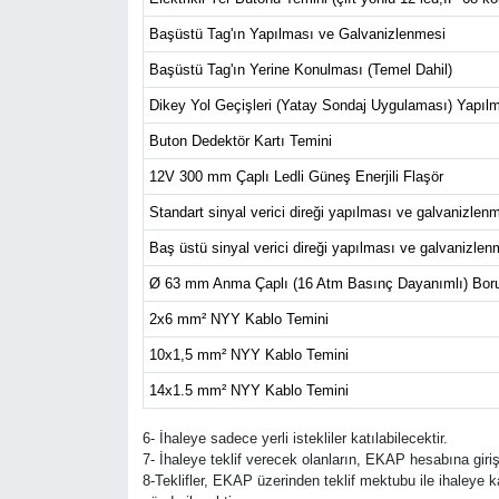
Başüstü Tag'ın Yapılması ve Galvanizlenmesi
Başüstü Tag'ın Yerine Konulması (Temel Dahil)
Dikey Yol Geçişleri (Yatay Sondaj Uygulaması) Yapıl
Buton Dedektör Kartı Temini
12V 300 mm Çaplı Ledli Güneş Enerjili Flaşör
Standart sinyal verici direği yapılması ve galvanizlen
Baş üstü sinyal verici direği yapılması ve galvanizlen
Ø 63 mm Anma Çaplı (16 Atm Basınç Dayanımlı) Boru
2x6 mm² NYY Kablo Temini
10x1,5 mm² NYY Kablo Temini
14x1.5 mm² NYY Kablo Temini
6- İhaleye sadece yerli istekliler katılabilecektir.
7- İhaleye teklif verecek olanların, EKAP hesabına giri
8-Teklifler, EKAP üzerinden teklif mektubu ile ihaleye 