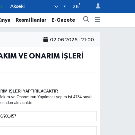
32
°
Akseki
26
08
ünya
Resmi İlanlar
E-Gazete
02
16
02.06.2026 - 21:00
4
AKIM VE ONARIM İŞLERİ
11
RIM İŞLERİ YAPTIRILACAKTIR
 Bakım ve Onarımının Yapılması yapım işi 4734 sayılı
rinden alınacaktır.
6/901457