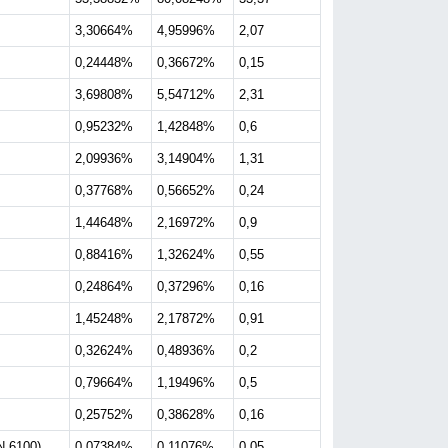
3,30664%
4,95996%
2,07
0,24448%
0,36672%
0,15
3,69808%
5,54712%
2,31
0,95232%
1,42848%
0,6
2,09936%
3,14904%
1,31
0,37768%
0,56652%
0,24
1,44648%
2,16972%
0,9
0,88416%
1,32624%
0,55
0,24864%
0,37296%
0,16
1,45248%
2,17872%
0,91
0,32624%
0,48936%
0,2
0,79664%
1,19496%
0,5
0,25752%
0,38628%
0,16
N 6100)
0,07384%
0,11076%
0,05