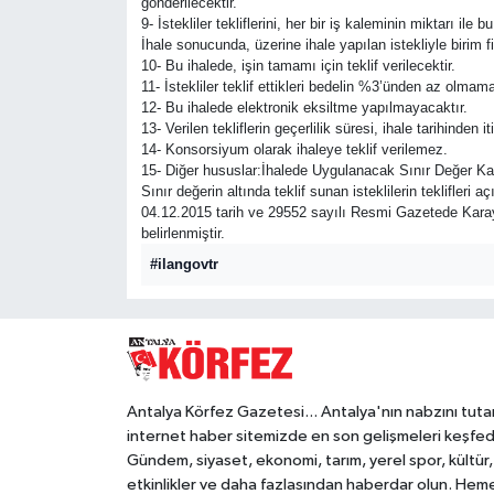
gönderilecektir.
9- İstekliler tekliflerini, her bir iş kaleminin miktarı il
İhale sonucunda, üzerine ihale yapılan istekliyle birim 
10- Bu ihalede, işin tamamı için teklif verilecektir.
11- İstekliler teklif ettikleri bedelin %3’ünden az olmam
12- Bu ihalede elektronik eksiltme yapılmayacaktır.
13- Verilen tekliflerin geçerlilik süresi, ihale tarihinde
14- Konsorsiyum olarak ihaleye teklif verilemez.
15- Diğer hususlar:İhalede Uygulanacak Sınır Değer Kat
Sınır değerin altında teklif sunan isteklilerin teklifleri 
04.12.2015 tarih ve 29552 sayılı Resmi Gazetede Karayol
belirlenmiştir.
#ilangovtr
Antalya Körfez Gazetesi... Antalya'nın nabzını tuta
internet haber sitemizde en son gelişmeleri keşfed
Gündem, siyaset, ekonomi, tarım, yerel spor, kültür,
etkinlikler ve daha fazlasından haberdar olun. Hem