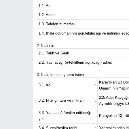
1.1. Adı
Eğitim
1.2. Adresi
1.3. Telefon numarası
Sağlık
1.4. İhale dokümanının görülebileceği ve indirilebileceğ
Magazin
2- İhalenin:
2.1. Tarih ve Saati
Turizm
2.2. Yapılacağı (e-tekliflerin açılacağı) adres
Çevre
3- İhale konusu yapım işinin:
Karayolları 13 Bö
Kültür ve Sanat
3.1. Adı
:
Onarımının Yapıl
215 Adet Kavşağın
Sivil Toplum
3.2. Niteliği, türü ve miktarı
:
Ayrıntılı bilgiye 
3.3. Yapılacağı/teslim edileceği
Tarım
:
Karayolları 13. Bö
yer
Bilim ve Teknoloji
3.4. Süresi/teslim tarihi
:
Yer tesliminden i