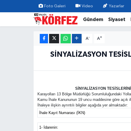
Foto Galeri
Video
Yazarlar
Gündem
Siyaset
Gündem
Nöbetçi Eczaneler
Siyaset
Hava Durumu
-
+
A
A
Yerel Yönetim
Trafik Durumu
SİNYALİZASYON TESİSL
Ekonomi
Süper Lig Puan Durumu ve Fikstür
Spor
Tüm Manşetler
SİNYALİZASYON TESİSLERİNİ
Karayolları 13 Bölge Müdürlüğü Sorumluluğundaki Yollar
Yaşam
Son Dakika Haberleri
Kamu İhale Kanununun 19 uncu maddesine göre açık ihale
İhaleye ilişkin ayrıntılı bilgiler aşağıda yer almaktadır:
Asayiş
Haber Arşivi
İhale Kayıt Numarası (İKN)
Dünya
1- İdarenin: