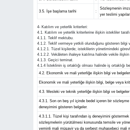
Sözleşmenin imzal
3.5. İşe başlama tarihi
:
Güvenlik
yer teslimi yapıla
4- Katılım ve yeterlik kriterleri:
Resmi İlanlar
4.1. Katılım ve yeterlik kriterlerine ilişkin istekliler ta
4.1.1. Teklif mektubu.
4.1.2. Teklif vermeye yetkili olunduğunu gösteren bilgi v
4.1.2.1. Tüzel kişilerde; isteklilerin yönetimindeki görevli
4.1.2.2. Vekâleten ihaleye katılma halinde vekile ilişkin 
4.1.3. Geçici teminat.
4.1.4 İsteklinin iş ortaklığı olması halinde iş ortaklığı
4.2. Ekonomik ve mali yeterliğe ilişkin bilgi ve belgeler
Ekonomik ve mali yeterliğe ilişkin bilgi, belge veya krite
4.3. Mesleki ve teknik yeterliğe ilişkin bilgi ve belgeler
4.3.1. Son on beş yıl içinde bedel içeren bir sözleşme
deneyimini gösteren belgeler.
4.3.1.1. Tüzel kişi tarafından iş deneyimini göstermek 
sözleşmelerin yürütülmesi konusunda temsile ve yönetim
yeminli mali müşavir ya da serbest muhasebeci mali müş