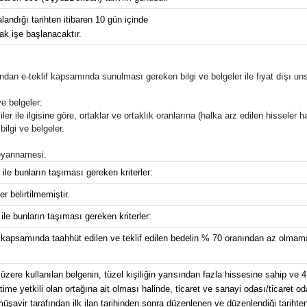
andığı tarihten itibaren 10 gün içinde
rak işe başlanacaktır.
rafından e-teklif kapsamında sunulması gereken bilgi ve belgeler ile fiyat dışı uns
e belgeler:
ler ile ilgisine göre, ortaklar ve ortaklık oranlarına (halka arz edilen hisseler ha
bilgi ve belgeler.
 beyannamesi.
 ile bunların taşıması gereken kriterler:
r belirtilmemiştir.
 ile bunların taşıması gereken kriterler:
 kapsamında taahhüt edilen ve teklif edilen bedelin % 70 oranından az olmamak
üzere kullanılan belgenin, tüzel kişiliğin yarısından fazla hissesine sahip ve 4
e yetkili olan ortağına ait olması halinde, ticaret ve sanayi odası/ticaret od
avir tarafından ilk ilan tarihinden sonra düzenlenen ve düzenlendiği tarihten g