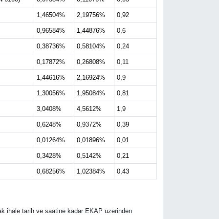
1,46504%
2,19756%
0,92
0,96584%
1,44876%
0,6
0,38736%
0,58104%
0,24
0,17872%
0,26808%
0,11
1,44616%
2,16924%
0,9
1,30056%
1,95084%
0,81
3,0408%
4,5612%
1,9
0,6248%
0,9372%
0,39
0,01264%
0,01896%
0,01
0,3428%
0,5142%
0,21
0,68256%
1,02384%
0,43
rak ihale tarih ve saatine kadar EKAP üzerinden