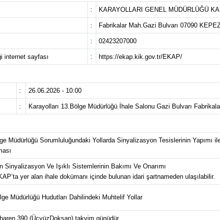
:
KARAYOLLARI GENEL MÜDÜRLÜĞÜ KA
:
Fabrikalar Mah.Gazi Bulvarı 07090 KEP
:
02423207000
i internet sayfası
:
https://ekap.kik.gov.tr/EKAP/
:
26.06.2026 - 10:00
:
Karayolları 13.Bölge Müdürlüğü İhale Salonu Gazi Bulvarı Fabrik
lge Müdürlüğü Sorumluluğundaki Yollarda Sinyalizasyon Tesislerinin Yapımı il
ması
 Sinyalizasyon Ve Işıklı Sistemlerinin Bakımı Ve Onarımı
EKAP’ta yer alan ihale dokümanı içinde bulunan idari şartnameden ulaşılabilir.
lge Müdürlüğü Hudutları Dahilindeki Muhtelif Yollar
tibaren 390 (ÜçyüzDoksan) takvim günüdür.