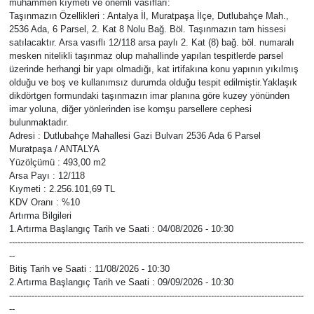
muhammen kıymeti ve önemli vasıfları:
Taşınmazın Özellikleri : Antalya İl, Muratpaşa İlçe, Dutlubahçe Mah.,
Eğitim
2536 Ada, 6 Parsel, 2. Kat 8 Nolu Bağ. Böl. Taşınmazın tam hissesi
satılacaktır. Arsa vasıflı 12/118 arsa paylı 2. Kat (8) bağ. böl. numaralı
mesken nitelikli taşınmaz olup mahallinde yapılan tespitlerde parsel
Sağlık
üzerinde herhangi bir yapı olmadığı, kat irtifakına konu yapının yıkılmış
olduğu ve boş ve kullanımsız durumda olduğu tespit edilmiştir.Yaklaşık
Magazin
dikdörtgen formundaki taşınmazın imar planına göre kuzey yönünden
imar yoluna, diğer yönlerinden ise komşu parsellere cephesi
bulunmaktadır.
Turizm
Adresi : Dutlubahçe Mahallesi Gazi Bulvarı 2536 Ada 6 Parsel
Muratpaşa / ANTALYA
Yüzölçümü : 493,00 m2
Çevre
Arsa Payı : 12/118
Kıymeti : 2.256.101,69 TL
KDV Oranı : %10
Kültür ve Sanat
Artırma Bilgileri
1.Artırma Başlangıç Tarih ve Saati : 04/08/2026 - 10:30
Sivil Toplum
---------------------------------------------------------------------------------------------------------
--
Bitiş Tarih ve Saati : 11/08/2026 - 10:30
Tarım
2.Artırma Başlangıç Tarih ve Saati : 09/09/2026 - 10:30
---------------------------------------------------------------------------------------------------------
--
Bilim ve Teknoloji