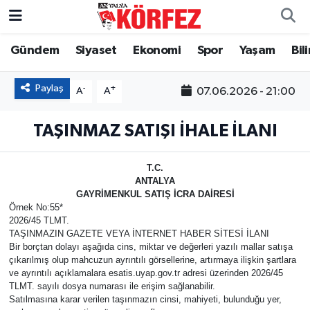
Gündem
Siyaset
Ekonomi
Spor
Yaşam
Bil
Gündem
Nöbetçi Eczaneler
Siyaset
Hava Durumu
Paylaş
-
+
07.06.2026 - 21:00
A
A
Yerel Yönetim
Trafik Durumu
TAŞINMAZ SATIŞI İHALE İLANI
Ekonomi
Süper Lig Puan Durumu ve Fikstür
T.C.
ANTALYA
Spor
Tüm Manşetler
GAYRİMENKUL SATIŞ İCRA DAİRESİ
Örnek No:55*
2026/45 TLMT.
Yaşam
Son Dakika Haberleri
TAŞINMAZIN GAZETE VEYA İNTERNET HABER SİTESİ İLANI
Bir borçtan dolayı aşağıda cins, miktar ve değerleri yazılı mallar satışa
çıkarılmış olup mahcuzun ayrıntılı görsellerine, artırmaya ilişkin şartlara
Asayiş
Haber Arşivi
ve ayrıntılı açıklamalara esatis.uyap.gov.tr adresi üzerinden 2026/45
TLMT. sayılı dosya numarası ile erişim sağlanabilir.
Dünya
Satılmasına karar verilen taşınmazın cinsi, mahiyeti, bulunduğu yer,