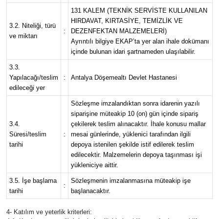
131 KALEM (TEKNİK SERVİSTE KULLANILAN
HIRDAVAT, KIRTASİYE, TEMİZLİK VE
Güvenlik
3.2. Niteliği, türü
:
DEZENFEKTAN MALZEMELERİ)
ve miktarı
Ayrıntılı bilgiye EKAP’ta yer alan ihale dokümanı
Resmi İlanlar
içinde bulunan idari şartnameden ulaşılabilir.
3.3.
Yapılacağı/teslim
:
Antalya Döşemealtı Devlet Hastanesi
edileceği yer
Sözleşme imzalandıktan sonra idarenin yazılı
siparişine müteakip 10 (on) gün içinde sipariş
3.4.
çekilerek teslim alınacaktır. İhale konusu mallar
Süresi/teslim
:
mesai günlerinde, yüklenici tarafından ilgili
tarihi
depoya istenilen şekilde istif edilerek teslim
edilecektir. Malzemelerin depoya taşınması işi
yükleniciye aittir.
3.5. İşe başlama
Sözleşmenin imzalanmasına müteakip işe
:
tarihi
başlanacaktır.
4- Katılım ve yeterlik kriterleri: