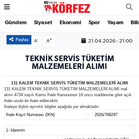
Gündem
Siyaset
Ekonomi
Spor
Yaşam
Bil
Gündem
Nöbetçi Eczaneler
Siyaset
Hava Durumu
Paylaş
-
+
21.04.2026 - 21:00
A
A
Yerel Yönetim
Trafik Durumu
TEKNİK SERVİS TÜKETİM
MALZEMELERİ ALIMI
Ekonomi
Süper Lig Puan Durumu ve Fikstür
131 KALEM TEKNİK SERVİS TÜKETİM MALZEMELERİ ALIMI
Spor
Tüm Manşetler
131 KALEM TEKNİK SERVİS TÜKETİM MALZEMELERİ ALIMI mal
alımı 4734 sayılı Kamu İhale Kanununun 19 uncu maddesine göre açık
ihale usulü ile ihale edilecektir.
Yaşam
Son Dakika Haberleri
İhaleye ilişkin ayrıntılı bilgiler aşağıda yer almaktadır:
İhale Kayıt Numarası (İKN)
:
2026/708297
Asayiş
Haber Arşivi
1- İdarenin
Dünya