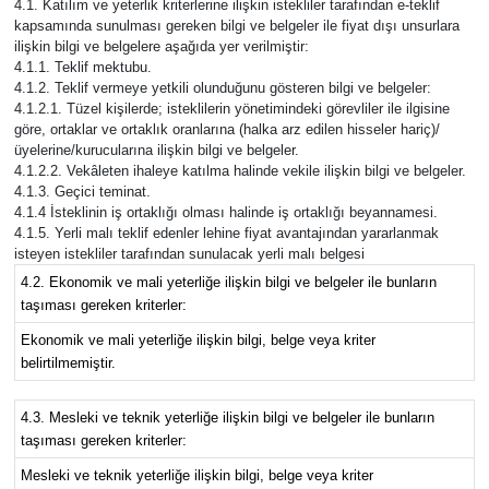
4.1. Katılım ve yeterlik kriterlerine ilişkin istekliler tarafından e-teklif
kapsamında sunulması gereken bilgi ve belgeler ile fiyat dışı unsurlara
ilişkin bilgi ve belgelere aşağıda yer verilmiştir:
4.1.1. Teklif mektubu.
4.1.2. Teklif vermeye yetkili olunduğunu gösteren bilgi ve belgeler:
4.1.2.1. Tüzel kişilerde; isteklilerin yönetimindeki görevliler ile ilgisine
göre, ortaklar ve ortaklık oranlarına (halka arz edilen hisseler hariç)/
üyelerine/kurucularına ilişkin bilgi ve belgeler.
4.1.2.2. Vekâleten ihaleye katılma halinde vekile ilişkin bilgi ve belgeler.
4.1.3. Geçici teminat.
4.1.4 İsteklinin iş ortaklığı olması halinde iş ortaklığı beyannamesi.
4.1.5. Yerli malı teklif edenler lehine fiyat avantajından yararlanmak
isteyen istekliler tarafından sunulacak yerli malı belgesi
4.2. Ekonomik ve mali yeterliğe ilişkin bilgi ve belgeler ile bunların
taşıması gereken kriterler:
Ekonomik ve mali yeterliğe ilişkin bilgi, belge veya kriter
belirtilmemiştir.
4.3. Mesleki ve teknik yeterliğe ilişkin bilgi ve belgeler ile bunların
taşıması gereken kriterler:
Mesleki ve teknik yeterliğe ilişkin bilgi, belge veya kriter