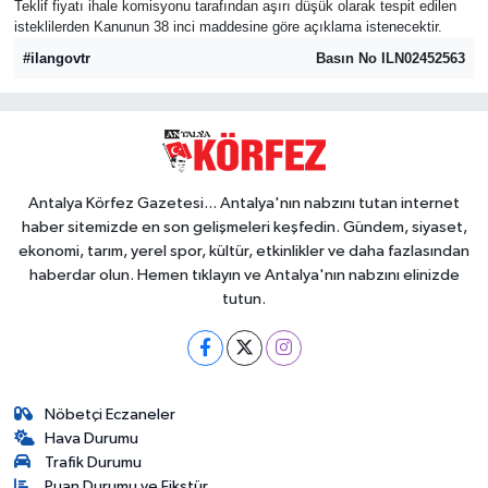
Teklif fiyatı ihale komisyonu tarafından aşırı düşük olarak tespit edilen
isteklilerden Kanunun 38 inci maddesine göre açıklama istenecektir.
#ilangovtr
Basın No ILN02452563
Antalya Körfez Gazetesi... Antalya'nın nabzını tutan internet
haber sitemizde en son gelişmeleri keşfedin. Gündem, siyaset,
ekonomi, tarım, yerel spor, kültür, etkinlikler ve daha fazlasından
haberdar olun. Hemen tıklayın ve Antalya'nın nabzını elinizde
tutun.
Nöbetçi Eczaneler
Hava Durumu
Trafik Durumu
Puan Durumu ve Fikstür