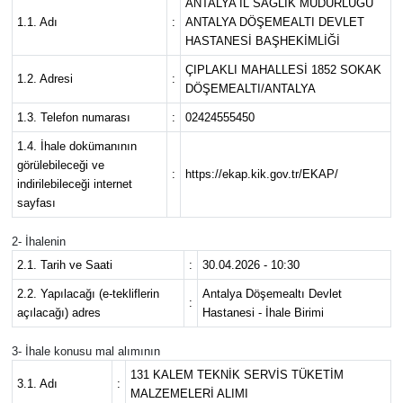
ANTALYA İL SAĞLIK MÜDÜRLÜĞÜ
1.1. Adı
:
ANTALYA DÖŞEMEALTI DEVLET
Eğitim
HASTANESİ BAŞHEKİMLİĞİ
ÇIPLAKLI MAHALLESİ 1852 SOKAK
Sağlık
1.2. Adresi
:
DÖŞEMEALTI/ANTALYA
1.3. Telefon numarası
:
02424555450
Magazin
1.4. İhale dokümanının
görülebileceği ve
Turizm
:
https://ekap.kik.gov.tr/EKAP/
indirilebileceği internet
sayfası
Çevre
2- İhalenin
Kültür ve Sanat
2.1. Tarih ve Saati
:
30.04.2026 - 10:30
2.2. Yapılacağı (e-tekliflerin
Antalya Döşemealtı Devlet
:
Sivil Toplum
açılacağı) adres
Hastanesi - İhale Birimi
3- İhale konusu mal alımının
Tarım
131 KALEM TEKNİK SERVİS TÜKETİM
3.1. Adı
:
MALZEMELERİ ALIMI
Bilim ve Teknoloji