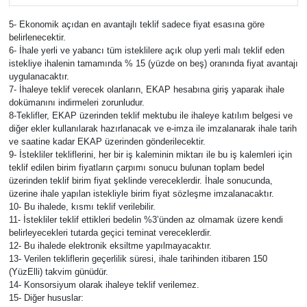
5- Ekonomik açıdan en avantajlı teklif sadece fiyat esasına göre
belirlenecektir.
6- İhale yerli ve yabancı tüm isteklilere açık olup yerli malı teklif eden
istekliye ihalenin tamamında % 15 (yüzde on beş) oranında fiyat avantajı
uygulanacaktır.
7- İhaleye teklif verecek olanların, EKAP hesabına giriş yaparak ihale
dokümanını indirmeleri zorunludur.
8-Teklifler, EKAP üzerinden teklif mektubu ile ihaleye katılım belgesi ve
diğer ekler kullanılarak hazırlanacak ve e-imza ile imzalanarak ihale tarih
ve saatine kadar EKAP üzerinden gönderilecektir.
9- İstekliler tekliflerini, her bir iş kaleminin miktarı ile bu iş kalemleri için
teklif edilen birim fiyatların çarpımı sonucu bulunan toplam bedel
üzerinden teklif birim fiyat şeklinde vereceklerdir. İhale sonucunda,
üzerine ihale yapılan istekliyle birim fiyat sözleşme imzalanacaktır.
10- Bu ihalede, kısmı teklif verilebilir.
11- İstekliler teklif ettikleri bedelin %3’ünden az olmamak üzere kendi
belirleyecekleri tutarda geçici teminat vereceklerdir.
12- Bu ihalede elektronik eksiltme yapılmayacaktır.
13- Verilen tekliflerin geçerlilik süresi, ihale tarihinden itibaren 150
(YüzElli) takvim günüdür.
14- Konsorsiyum olarak ihaleye teklif verilemez.
15- Diğer hususlar: