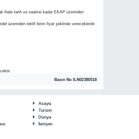
rak ihale tarih ve saatine kadar EKAP üzerinden
bedel üzerinden teklif birim fiyat şeklinde vereceklerdir.
cektir.
Basın No ILN02380518
Asayiş
Turizm
Dünya
esi
İletişim