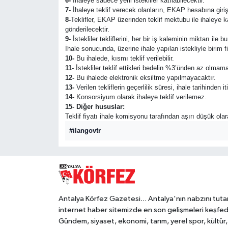
6-
İhaleye sadece yerli istekliler katılabilecektir.
7-
İhaleye teklif verecek olanların, EKAP hesabına giriş
8-
Teklifler, EKAP üzerinden teklif mektubu ile ihaleye 
gönderilecektir.
9-
İstekliler tekliflerini, her bir iş kaleminin miktarı ile
İhale sonucunda, üzerine ihale yapılan istekliyle birim 
10-
Bu ihalede, kısmı teklif verilebilir.
11-
İstekliler teklif ettikleri bedelin %3’ünden az olmama
12-
Bu ihalede elektronik eksiltme yapılmayacaktır.
13-
Verilen tekliflerin geçerlilik süresi, ihale tarihinden i
14-
Konsorsiyum olarak ihaleye teklif verilemez.
15- Diğer hususlar:
Teklif fiyatı ihale komisyonu tarafından aşırı düşük ola
#ilangovtr
Antalya Körfez Gazetesi... Antalya'nın nabzını tuta
internet haber sitemizde en son gelişmeleri keşfed
Gündem, siyaset, ekonomi, tarım, yerel spor, kültür,