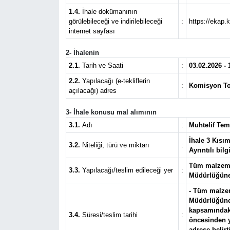
1.4.
İhale dokümanının
Eğitim
görülebileceği ve indirilebileceği
:
https://ekap.
internet sayfası
Sağlık
2- İhalenin
2.1.
Tarih ve Saati
:
03.02.2026 - 
Magazin
2.2.
Yapılacağı (e-tekliflerin
:
Komisyon To
açılacağı) adres
Turizm
3- İhale konusu mal alımının
Çevre
3.1.
Adı
:
Muhtelif Tem
İhale 3 Kısı
3.2.
Niteliği, türü ve miktarı
:
Kültür ve Sanat
Ayrıntılı bil
Tüm malzeme
3.3.
Yapılacağı/teslim edileceği yer
:
Sivil Toplum
Müdürlüğüne 
- Tüm malze
Müdürlüğüne a
Tarım
kapsamındaki
3.4.
Süresi/teslim tarihi
:
öncesinden ya
Bilim ve Teknoloji
adrese belir