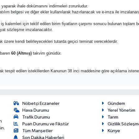
 yaparak ihale dokümanını indirmeleri zorunludur.
katılım belgesi ve diğer ekler kullanılarak hazırlanacak ve e-imza ile imzalana
 bu iş kalemleri için teklif edilen birim fiyatların çarpımı sonucu bulunan toplam 
fiyat sözleşme imzalanacaktır.
k üzere kendi belirleyecekleri tutarda geçici teminat vereceklerdir.
tibaren
60 (Altmış)
takvim günüdür.
rak tespit edilen isteklilerden Kanunun 38 inci maddesine göre açıklama istene
Nöbetçi Eczaneler
Gündem
Hava Durumu
Yerel Yönetim
Trafik Durumu
Tarım
n
Puan Durumu ve Fikstür
Gizlilik Sözleşm
in.
Tüm Manşetler
Künye
Son Dakika Haberleri