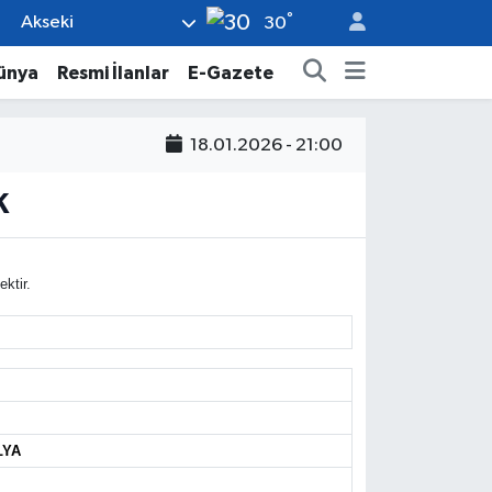
°
Akseki
30
ünya
Resmi İlanlar
E-Gazete
18.01.2026 - 21:00
K
ktir.
LYA