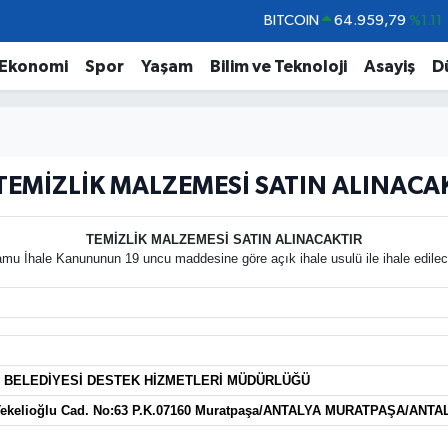
BITCOIN
64.959,79
%1.11
DOLAR
47,7436
%0.18
Ekonomi
Spor
Yaşam
Bilim ve Teknoloji
Asayiş
D
EURO
55,2510
%0.32
STERLİN
64,4811
%0.38
GRAM ALTIN
6660.55
%0.03
TEMİZLİK MALZEMESİ SATIN ALINACA
BİST100
13.779
%-14
TEMİZLİK MALZEMESİ SATIN ALINACAKTIR
mu İhale Kanununun 19 uncu maddesine göre açık ihale usulü ile ihale edilece
 BELEDİYESİ DESTEK HİZMETLERİ MÜDÜRLÜĞÜ
Tekelioğlu Cad. No:63 P.K.07160 Muratpaşa/ANTALYA MURATPAŞA/ANTA