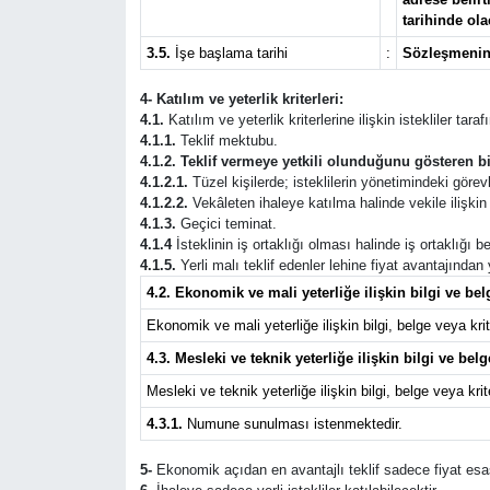
tarihinde olac
Güvenlik
3.5.
İşe başlama tarihi
:
Sözleşmenin 
4- Katılım ve yeterlik kriterleri:
Resmi İlanlar
4.1.
Katılım ve yeterlik kriterlerine ilişkin istekliler tar
4.1.1.
Teklif mektubu.
4.1.2. Teklif vermeye yetkili olunduğunu gösteren bi
4.1.2.1.
Tüzel kişilerde; isteklilerin yönetimindeki görevli
4.1.2.2.
Vekâleten ihaleye katılma halinde vekile ilişkin b
4.1.3.
Geçici teminat.
4.1.4
İsteklinin iş ortaklığı olması halinde iş ortaklığı
4.1.5.
Yerli malı teklif edenler lehine fiyat avantajından
4.2. Ekonomik ve mali yeterliğe ilişkin bilgi ve belg
Ekonomik ve mali yeterliğe ilişkin bilgi, belge veya krite
4.3. Mesleki ve teknik yeterliğe ilişkin bilgi ve belg
Mesleki ve teknik yeterliğe ilişkin bilgi, belge veya krite
4.3.1.
Numune sunulması istenmektedir.
5-
Ekonomik açıdan en avantajlı teklif sadece fiyat esas