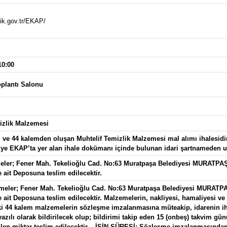
kik.gov.tr/EKAP/
10:00
plantı Salonu
izlik Malzemesi
m ve 44 kalemden oluşan Muhtelif Temizlik Malzemesi mal alımı ihalesidir
giye EKAP’ta yer alan ihale dokümanı içinde bulunan idari şartnameden ula
ler; Fener Mah. Tekelioğlu Cad. No:63 Muratpaşa Belediyesi MURATPA
ait Deposuna teslim edilecektir.
meler; Fener Mah. Tekelioğlu Cad. No:63 Muratpaşa Belediyesi MURATP
it Deposuna teslim edilecektir. Malzemelerin, nakliyesi, hamaliyesi ve gös
 44 kalem malzemelerin sözleşme imzalanmasına müteakip, idarenin ihti
zılı olarak bildirilecek olup; bildirimi takip eden 15 (onbeş) takvim günü
tilen miktar teslim edilecektir. - İŞİN SÜRESİ: Sözleşme imzalanmasından 