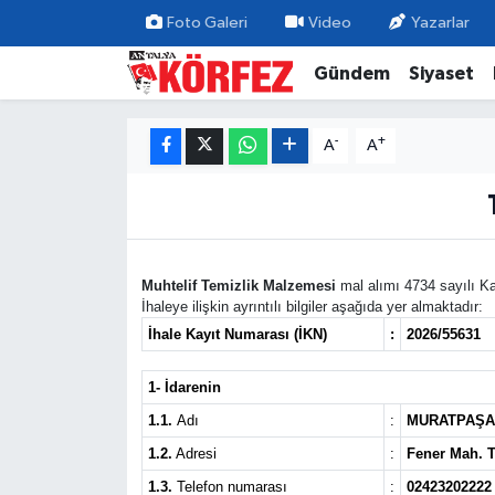
Foto Galeri
Video
Yazarlar
Gündem
Siyaset
Gündem
Nöbetçi Eczaneler
Siyaset
Hava Durumu
-
+
A
A
Yerel Yönetim
Trafik Durumu
Ekonomi
Süper Lig Puan Durumu ve Fikstür
Muhtelif Temizlik Malzemesi
mal alımı 4734 sayılı Ka
İhaleye ilişkin ayrıntılı bilgiler aşağıda yer almaktadır:
Spor
Tüm Manşetler
İhale Kayıt Numarası (İKN)
:
2026/55631
Yaşam
Son Dakika Haberleri
1- İdarenin
1.1.
Adı
:
MURATPAŞA
Asayiş
Haber Arşivi
1.2.
Adresi
:
Fener Mah. 
Dünya
1.3.
Telefon numarası
:
02423202222