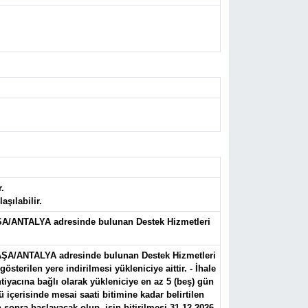
.
şılabilir.
ŞA/ANTALYA adresinde bulunan Destek Hizmetleri
AŞA/ANTALYA adresinde bulunan Destek Hizmetleri
terilen yere indirilmesi yükleniciye aittir. - İhale
yacına bağlı olarak yükleniciye en az 5 (beş) gün
 içerisinde mesai saati bitimine kadar belirtilen
sonra başlayacak olup, işin bitirilmesi 31.12.2026