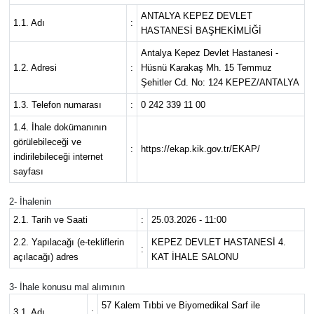
ANTALYA KEPEZ DEVLET
1.1. Adı
:
Eğitim
HASTANESİ BAŞHEKİMLİĞİ
Antalya Kepez Devlet Hastanesi -
Sağlık
1.2. Adresi
:
Hüsnü Karakaş Mh. 15 Temmuz
Şehitler Cd. No: 124 KEPEZ/ANTALYA
Magazin
1.3. Telefon numarası
:
0 242 339 11 00
1.4. İhale dokümanının
Turizm
görülebileceği ve
:
https://ekap.kik.gov.tr/EKAP/
indirilebileceği internet
Çevre
sayfası
2- İhalenin
Kültür ve Sanat
2.1. Tarih ve Saati
:
25.03.2026 - 11:00
Sivil Toplum
2.2. Yapılacağı (e-tekliflerin
KEPEZ DEVLET HASTANESİ 4.
:
açılacağı) adres
KAT İHALE SALONU
Tarım
3- İhale konusu mal alımının
57 Kalem Tıbbi ve Biyomedikal Sarf ile
Bilim ve Teknoloji
3.1. Adı
: