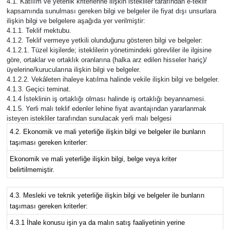
4.1. Katılım ve yeterlik kriterlerine ilişkin istekliler tarafından e-teklif
kapsamında sunulması gereken bilgi ve belgeler ile fiyat dışı unsurlara
ilişkin bilgi ve belgelere aşağıda yer verilmiştir:
4.1.1. Teklif mektubu.
4.1.2. Teklif vermeye yetkili olunduğunu gösteren bilgi ve belgeler:
4.1.2.1. Tüzel kişilerde; isteklilerin yönetimindeki görevliler ile ilgisine
göre, ortaklar ve ortaklık oranlarına (halka arz edilen hisseler hariç)/
üyelerine/kurucularına ilişkin bilgi ve belgeler.
4.1.2.2. Vekâleten ihaleye katılma halinde vekile ilişkin bilgi ve belgeler.
4.1.3. Geçici teminat.
4.1.4 İsteklinin iş ortaklığı olması halinde iş ortaklığı beyannamesi.
4.1.5. Yerli malı teklif edenler lehine fiyat avantajından yararlanmak
isteyen istekliler tarafından sunulacak yerli malı belgesi
4.2. Ekonomik ve mali yeterliğe ilişkin bilgi ve belgeler ile bunların
taşıması gereken kriterler:
Ekonomik ve mali yeterliğe ilişkin bilgi, belge veya kriter
belirtilmemiştir.
4.3. Mesleki ve teknik yeterliğe ilişkin bilgi ve belgeler ile bunların
taşıması gereken kriterler:
4.3.1 İhale konusu işin ya da malın satış faaliyetinin yerine