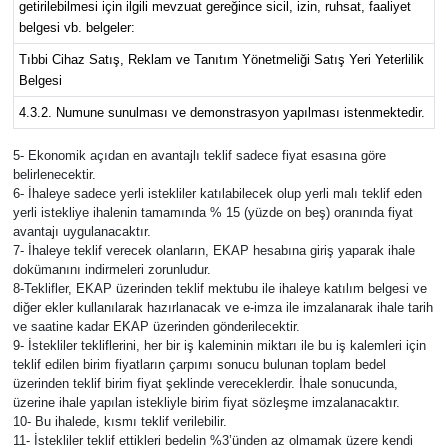
getirilebilmesi için ilgili mevzuat gereğince sicil, izin, ruhsat, faaliyet
belgesi vb. belgeler:
Tıbbi Cihaz Satış, Reklam ve Tanıtım Yönetmeliği Satış Yeri Yeterlilik
Belgesi
4.3.2. Numune sunulması ve demonstrasyon yapılması istenmektedir.
5- Ekonomik açıdan en avantajlı teklif sadece fiyat esasına göre
belirlenecektir.
6- İhaleye sadece yerli istekliler katılabilecek olup yerli malı teklif eden
yerli istekliye ihalenin tamamında % 15 (yüzde on beş) oranında fiyat
avantajı uygulanacaktır.
7- İhaleye teklif verecek olanların, EKAP hesabına giriş yaparak ihale
dokümanını indirmeleri zorunludur.
8-Teklifler, EKAP üzerinden teklif mektubu ile ihaleye katılım belgesi ve
diğer ekler kullanılarak hazırlanacak ve e-imza ile imzalanarak ihale tarih
ve saatine kadar EKAP üzerinden gönderilecektir.
9- İstekliler tekliflerini, her bir iş kaleminin miktarı ile bu iş kalemleri için
teklif edilen birim fiyatların çarpımı sonucu bulunan toplam bedel
üzerinden teklif birim fiyat şeklinde vereceklerdir. İhale sonucunda,
üzerine ihale yapılan istekliyle birim fiyat sözleşme imzalanacaktır.
10- Bu ihalede, kısmı teklif verilebilir.
11- İstekliler teklif ettikleri bedelin %3’ünden az olmamak üzere kendi