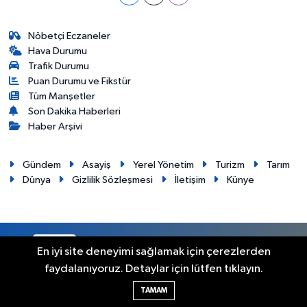
Nöbetçi Eczaneler
Hava Durumu
Trafik Durumu
Puan Durumu ve Fikstür
Tüm Manşetler
Son Dakika Haberleri
Haber Arşivi
Gündem
Asayiş
Yerel Yönetim
Turizm
Tarım
Dünya
Gizlilik Sözleşmesi
İletişim
Künye
RSS
Copyright © 2012. Her hakkı saklıdır.
En iyi site deneyimi sağlamak için çerezlerden
faydalanıyoruz. Detaylar için lütfen tıklayın.
Haber Yazılımı:
TE Bilişim
TAMAM