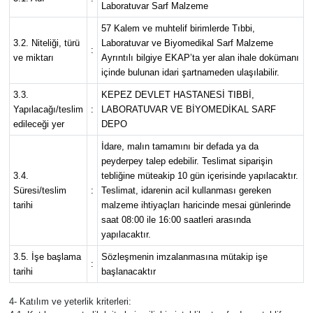
Laboratuvar Sarf Malzeme
57 Kalem ve muhtelif birimlerde Tıbbi,
Güvenlik
3.2. Niteliği, türü
Laboratuvar ve Biyomedikal Sarf Malzeme
:
ve miktarı
Ayrıntılı bilgiye EKAP’ta yer alan ihale dokümanı
Resmi İlanlar
içinde bulunan idari şartnameden ulaşılabilir.
3.3.
KEPEZ DEVLET HASTANESİ TIBBİ,
Yapılacağı/teslim
:
LABORATUVAR VE BİYOMEDİKAL SARF
edileceği yer
DEPO
İdare, malın tamamını bir defada ya da
peyderpey talep edebilir. Teslimat siparişin
3.4.
tebliğine müteakip 10 gün içerisinde yapılacaktır.
Süresi/teslim
:
Teslimat, idarenin acil kullanması gereken
tarihi
malzeme ihtiyaçları haricinde mesai günlerinde
saat 08:00 ile 16:00 saatleri arasında
yapılacaktır.
3.5. İşe başlama
Sözleşmenin imzalanmasına mütakip işe
:
tarihi
başlanacaktır
4- Katılım ve yeterlik kriterleri: