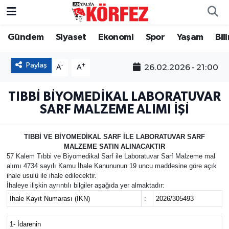
Gündem
Siyaset
Ekonomi
Spor
Yaşam
Bil
Gündem
Nöbetçi Eczaneler
Siyaset
Hava Durumu
Paylaş
-
+
26.02.2026 - 21:00
A
A
Yerel Yönetim
Trafik Durumu
TIBBİ BİYOMEDİKAL LABORATUVAR
SARF MALZEME ALIMI İŞİ
Ekonomi
Süper Lig Puan Durumu ve Fikstür
TIBBİ VE BİYOMEDİKAL SARF İLE LABORATUVAR SARF
Spor
Tüm Manşetler
MALZEME SATIN ALINACAKTIR
57 Kalem Tıbbi ve Biyomedikal Sarf ile Laboratuvar Sarf Malzeme mal
alımı 4734 sayılı Kamu İhale Kanununun 19 uncu maddesine göre açık
Yaşam
Son Dakika Haberleri
ihale usulü ile ihale edilecektir.
İhaleye ilişkin ayrıntılı bilgiler aşağıda yer almaktadır:
Asayiş
Haber Arşivi
İhale Kayıt Numarası (İKN)
:
2026/305493
Dünya
1- İdarenin