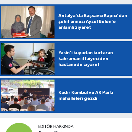
Antalya’da Başsavcı Kapıcı’dan
şehit annesi Aysel Belen’e
anlamlı ziyaret
Yasin'i kuyudan kurtaran
kahraman itfaiyeciden
hastanede ziyaret
Kadir Kumbul ve AK Parti
mahalleleri gezdi
EDITÖR HAKKINDA