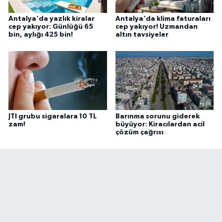
Antalya'da yazlık kiralar
Antalya'da klima faturaları
cep yakıyor: Günlüğü 65
cep yakıyor! Uzmandan
bin, aylığı 425 bin!
altın tavsiyeler
JTI grubu sigaralara 10 TL
Barınma sorunu giderek
zam!
büyüyor: Kiracılardan acil
çözüm çağrısı