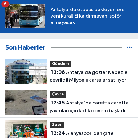
6
Antalya'da otobüs bekleyenlere
yeni kural! El kaldırmayanı şoför
almayacak
Son Haberler
Gündem
13:08
Antalya’da gözler Kepez’e
çevrildi! Milyonluk arsalar satılıyor
Çevre
12:45
Antalya'da caretta caretta
yavruları için kritik dönem başladı
Spor
12:24
Alanyaspor'dan çifte