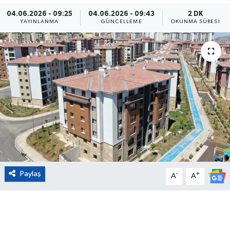
04.06.2026 - 09:25
04.06.2026 - 09:43
2 DK
Eğitim
YAYINLANMA
GÜNCELLEME
OKUNMA SÜRESI
Sağlık
Magazin
Turizm
Çevre
Kültür ve Sanat
Paylaş
-
+
Sivil Toplum
A
A
Tarım
Bilim ve Teknoloji