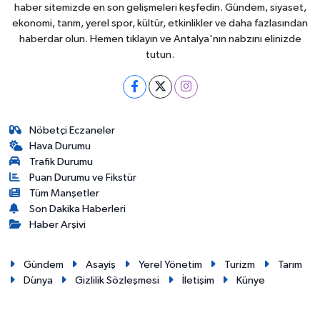
haber sitemizde en son gelişmeleri keşfedin. Gündem, siyaset,
ekonomi, tarım, yerel spor, kültür, etkinlikler ve daha fazlasından
haberdar olun. Hemen tıklayın ve Antalya'nın nabzını elinizde
tutun.
Nöbetçi Eczaneler
Hava Durumu
Trafik Durumu
Puan Durumu ve Fikstür
Tüm Manşetler
Son Dakika Haberleri
Haber Arşivi
Gündem
Asayiş
Yerel Yönetim
Turizm
Tarım
Dünya
Gizlilik Sözleşmesi
İletişim
Künye