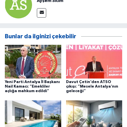
Ayşem Sicim
Bunlar da ilginizi çekebilir
Yeni Parti Antalya İl Başkanı
Davut Çetin’den ATSO
Nail Kamacı: "Emekliler
çıkışı: “Mesele Antalya’nın
açlığa mahkum edildi"
geleceği”