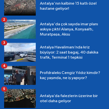
Antalya'nın kalbine 15 katlı özel
hastane geliyor!
2
Antalya'da çok sayıda imar planı
askıya çıktı! Alanya, Konyaaltı,
Muratpaşa, Aksu
3
Antalya Havalimanı’nda kriz
büyüyor: 2 saat bagaj, 40 dakika
trafik, Terminal 1 tepkisi
4
Profdraleks Cengiz Yıldız kimdir?
kaç yaşında, ne iş yapıyor?
5
Antalya’da falezlerin üzerine bir
otel daha geliyor