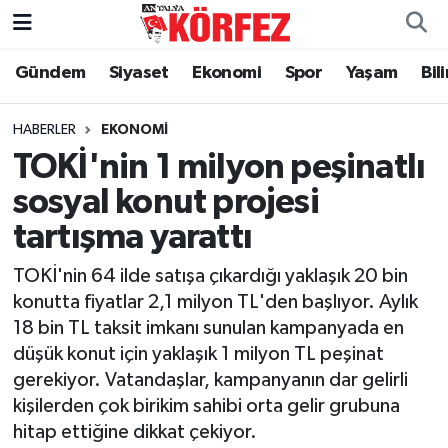
Gündem
Siyaset
Ekonomi
Spor
Yaşam
Bil
Gündem
Nöbetçi Eczaneler
Siyaset
Hava Durumu
HABERLER
EKONOMI
TOKİ'nin 1 milyon peşinatlı
Yerel Yönetim
Trafik Durumu
sosyal konut projesi
tartışma yarattı
Ekonomi
Süper Lig Puan Durumu ve Fikstür
TOKİ'nin 64 ilde satışa çıkardığı yaklaşık 20 bin
Spor
Tüm Manşetler
konutta fiyatlar 2,1 milyon TL'den başlıyor. Aylık
18 bin TL taksit imkanı sunulan kampanyada en
Yaşam
Son Dakika Haberleri
düşük konut için yaklaşık 1 milyon TL peşinat
gerekiyor. Vatandaşlar, kampanyanın dar gelirli
Asayiş
Haber Arşivi
kişilerden çok birikim sahibi orta gelir grubuna
hitap ettiğine dikkat çekiyor.
Dünya