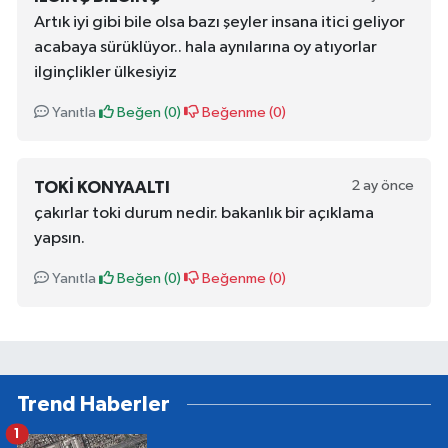
Artık iyi gibi bile olsa bazı şeyler insana itici geliyor
acabaya sürüklüyor.. hala aynılarına oy atıyorlar
ilginçlikler ülkesiyiz
Yanıtla
Beğen (
0
)
Beğenme (
0
)
2 ay önce
TOKI KONYAALTI
çakırlar toki durum nedir. bakanlık bir açıklama
yapsın.
Yanıtla
Beğen (
0
)
Beğenme (
0
)
Trend Haberler
1