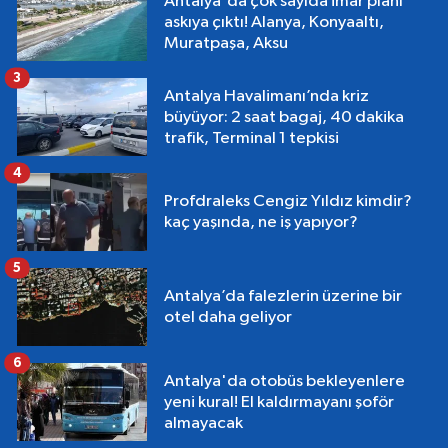
Antalya'da çok sayıda imar planı
askıya çıktı! Alanya, Konyaaltı,
Muratpaşa, Aksu
3
Antalya Havalimanı’nda kriz
büyüyor: 2 saat bagaj, 40 dakika
trafik, Terminal 1 tepkisi
4
Profdraleks Cengiz Yıldız kimdir?
kaç yaşında, ne iş yapıyor?
5
Antalya’da falezlerin üzerine bir
otel daha geliyor
6
Antalya'da otobüs bekleyenlere
yeni kural! El kaldırmayanı şoför
almayacak