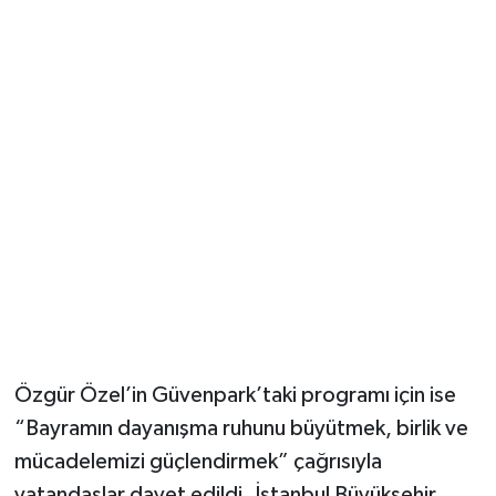
Özgür Özel’in Güvenpark’taki programı için ise
“Bayramın dayanışma ruhunu büyütmek, birlik ve
mücadelemizi güçlendirmek” çağrısıyla
vatandaşlar davet edildi. İstanbul Büyükşehir