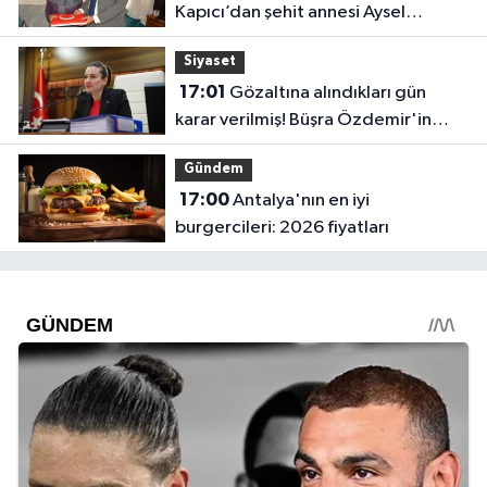
Kapıcı’dan şehit annesi Aysel
Belen’e anlamlı ziyaret
Siyaset
17:01
Gözaltına alındıkları gün
karar verilmiş! Büşra Özdemir'in
oluru ortaya çıktı
Gündem
17:00
Antalya'nın en iyi
burgercileri: 2026 fiyatları