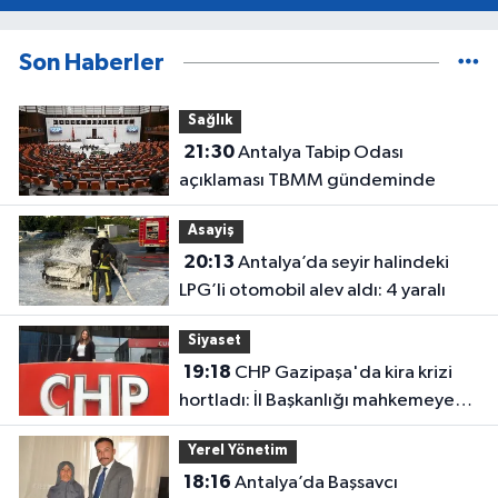
Son Haberler
Sağlık
21:30
Antalya Tabip Odası
açıklaması TBMM gündeminde
Asayiş
20:13
Antalya’da seyir halindeki
LPG’li otomobil alev aldı: 4 yaralı
Siyaset
19:18
CHP Gazipaşa'da kira krizi
hortladı: İl Başkanlığı mahkemeye
gitti
Yerel Yönetim
18:16
Antalya’da Başsavcı