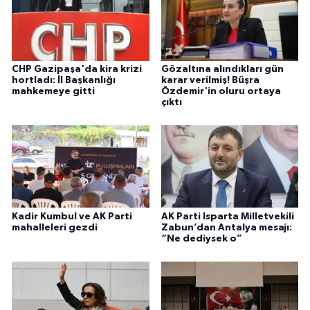
CHP Gazipaşa'da kira krizi
Gözaltına alındıkları gün
hortladı: İl Başkanlığı
karar verilmiş! Büşra
mahkemeye gitti
Özdemir'in oluru ortaya
çıktı
Kadir Kumbul ve AK Parti
AK Parti Isparta Milletvekili
mahalleleri gezdi
Zabun’dan Antalya mesajı:
“Ne dediysek o”