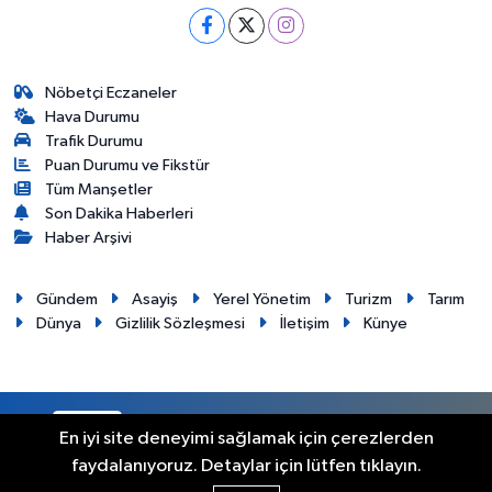
Nöbetçi Eczaneler
Hava Durumu
Trafik Durumu
Puan Durumu ve Fikstür
Tüm Manşetler
Son Dakika Haberleri
Haber Arşivi
Gündem
Asayiş
Yerel Yönetim
Turizm
Tarım
Dünya
Gizlilik Sözleşmesi
İletişim
Künye
RSS
Copyright © 2012. Her hakkı saklıdır.
En iyi site deneyimi sağlamak için çerezlerden
faydalanıyoruz. Detaylar için lütfen tıklayın.