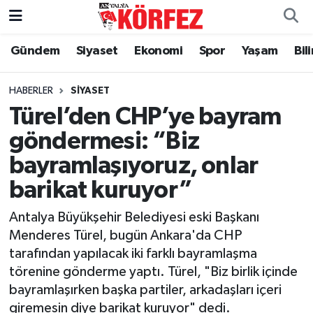
Gündem
Siyaset
Ekonomi
Spor
Yaşam
Bil
Gündem
Nöbetçi Eczaneler
Siyaset
Hava Durumu
HABERLER
SIYASET
Türel’den CHP’ye bayram
Yerel Yönetim
Trafik Durumu
göndermesi: “Biz
bayramlaşıyoruz, onlar
Ekonomi
Süper Lig Puan Durumu ve Fikstür
barikat kuruyor”
Spor
Tüm Manşetler
Antalya Büyükşehir Belediyesi eski Başkanı
Yaşam
Son Dakika Haberleri
Menderes Türel, bugün Ankara'da CHP
tarafından yapılacak iki farklı bayramlaşma
Asayiş
Haber Arşivi
törenine gönderme yaptı. Türel, "Biz birlik içinde
bayramlaşırken başka partiler, arkadaşları içeri
Dünya
giremesin diye barikat kuruyor" dedi.