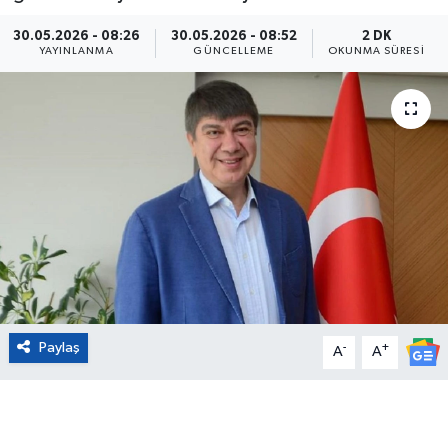
Eğitim
30.05.2026 - 08:26
30.05.2026 - 08:52
2 DK
YAYINLANMA
GÜNCELLEME
OKUNMA SÜRESI
Sağlık
Magazin
Turizm
Çevre
Kültür ve Sanat
Sivil Toplum
Paylaş
-
+
A
A
Tarım
Bilim ve Teknoloji