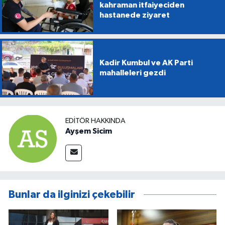
kahraman itfaiyeciden
hastanede ziyaret
Kadir Kumbul ve AK Parti
mahalleleri gezdi
EDITÖR HAKKINDA
Ayşem Sicim
Bunlar da ilginizi çekebilir