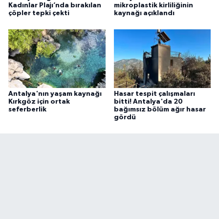
Kadınlar Plajı’nda bırakılan
mikroplastik kirliliğinin
çöpler tepki çekti
kaynağı açıklandı
Antalya'nın yaşam kaynağı
Hasar tespit çalışmaları
Kırkgöz için ortak
bitti! Antalya'da 20
seferberlik
bağımsız bölüm ağır hasar
gördü