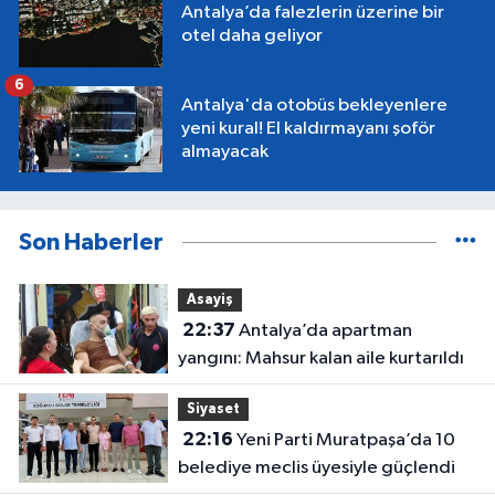
Antalya’da falezlerin üzerine bir
otel daha geliyor
6
Antalya'da otobüs bekleyenlere
yeni kural! El kaldırmayanı şoför
almayacak
Son Haberler
Asayiş
22:37
Antalya’da apartman
yangını: Mahsur kalan aile kurtarıldı
Siyaset
22:16
Yeni Parti Muratpaşa’da 10
belediye meclis üyesiyle güçlendi