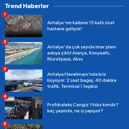
Trend Haberler
1
Antalya'nın kalbine 15 katlı özel
hastane geliyor!
2
Antalya'da çok sayıda imar planı
askıya çıktı! Alanya, Konyaaltı,
Muratpaşa, Aksu
3
Antalya Havalimanı’nda kriz
büyüyor: 2 saat bagaj, 40 dakika
trafik, Terminal 1 tepkisi
4
Profdraleks Cengiz Yıldız kimdir?
kaç yaşında, ne iş yapıyor?
5