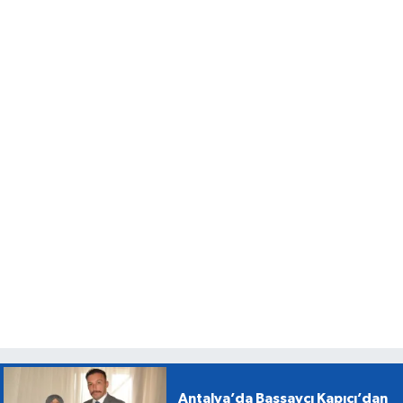
Antalya’da Başsavcı Kapıcı’dan