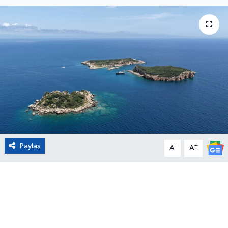
Eğitim
Sağlık
Magazin
Turizm
Çevre
Paylaş
-
+
Kültür ve Sanat
A
A
Sivil Toplum
Tarım
Bilim ve Teknoloji