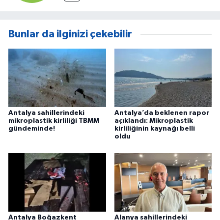
Bunlar da ilginizi çekebilir
Antalya sahillerindeki
Antalya’da beklenen rapor
mikroplastik kirliliği TBMM
açıklandı: Mikroplastik
gündeminde!
kirliliğinin kaynağı belli
oldu
Antalya Boğazkent
Alanya sahillerindeki