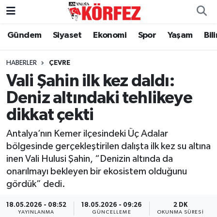
Gündem
Siyaset
Ekonomi
Spor
Yaşam
Bil
Gündem
Nöbetçi Eczaneler
Siyaset
Hava Durumu
HABERLER
ÇEVRE
Vali Şahin ilk kez daldı:
Yerel Yönetim
Trafik Durumu
Deniz altındaki tehlikeye
dikkat çekti
Ekonomi
Süper Lig Puan Durumu ve Fikstür
Antalya’nın Kemer ilçesindeki Üç Adalar
Spor
Tüm Manşetler
bölgesinde gerçekleştirilen dalışta ilk kez su altına
inen Vali Hulusi Şahin, “Denizin altında da
Yaşam
Son Dakika Haberleri
onarılmayı bekleyen bir ekosistem olduğunu
gördük” dedi.
Asayiş
Haber Arşivi
18.05.2026 - 08:52
18.05.2026 - 09:26
2 DK
Dünya
YAYINLANMA
GÜNCELLEME
OKUNMA SÜRESI