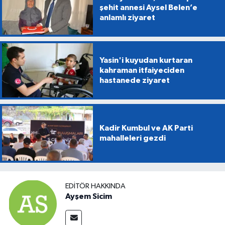
şehit annesi Aysel Belen’e
anlamlı ziyaret
Yasin'i kuyudan kurtaran
kahraman itfaiyeciden
hastanede ziyaret
Kadir Kumbul ve AK Parti
mahalleleri gezdi
EDITÖR HAKKINDA
Ayşem Sicim