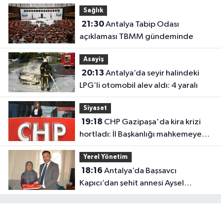
Sağlık
21:30
Antalya Tabip Odası
açıklaması TBMM gündeminde
Asayiş
20:13
Antalya’da seyir halindeki
LPG’li otomobil alev aldı: 4 yaralı
Siyaset
19:18
CHP Gazipaşa'da kira krizi
hortladı: İl Başkanlığı mahkemeye
gitti
Yerel Yönetim
18:16
Antalya’da Başsavcı
Kapıcı’dan şehit annesi Aysel
Belen’e anlamlı ziyaret