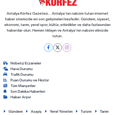
Antalya Körfez Gazetesi... Antalya'nın nabzını tutan internet
haber sitemizde en son gelişmeleri keşfedin. Gündem, siyaset,
ekonomi, tarım, yerel spor, kültür, etkinlikler ve daha fazlasından
haberdar olun. Hemen tıklayın ve Antalya'nın nabzını elinizde
tutun.
Nöbetçi Eczaneler
Hava Durumu
Trafik Durumu
Puan Durumu ve Fikstür
Tüm Manşetler
Son Dakika Haberleri
Haber Arşivi
Gündem
Asayiş
Yerel Yönetim
Turizm
Tarım