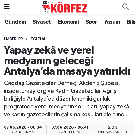
Gündem
Siyaset
Ekonomi
Spor
Yaşam
Bil
Gündem
Nöbetçi Eczaneler
Siyaset
Hava Durumu
HABERLER
EĞITIM
Yapay zekâ ve yerel
Yerel Yönetim
Trafik Durumu
medyanın geleceği
Antalya’da masaya yatırıldı
Ekonomi
Süper Lig Puan Durumu ve Fikstür
Çağdaş Gazeteciler Derneği Akdeniz Şubesi,
Spor
Tüm Manşetler
insideturkey.org ve Kadın Gazeteciler Ağı iş
birliğiyle Antalya’da düzenlenen iki günlük
Yaşam
Son Dakika Haberleri
programda yerel medyanın sorunları, yapay zekâ
ve kadın gazetecilerin çalışma koşulları ele alındı.
Asayiş
Haber Arşivi
07.06.2026 - 06:34
07.06.2026 - 06:41
2 DK
Dünya
YAYINLANMA
GÜNCELLEME
OKUNMA SÜRESI