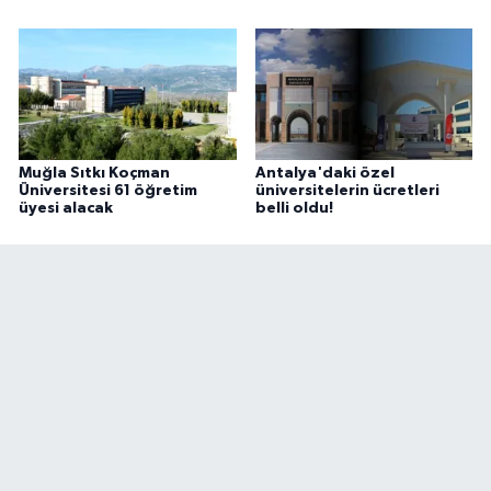
Muğla Sıtkı Koçman
Antalya'daki özel
Üniversitesi 61 öğretim
üniversitelerin ücretleri
üyesi alacak
belli oldu!