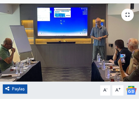
Eğitim
Sağlık
Magazin
Turizm
Çevre
Paylaş
-
+
Kültür ve Sanat
A
A
Sivil Toplum
Tarım
Bilim ve Teknoloji