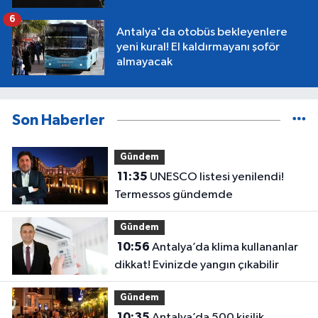
6
Antalya'da otobüs bekleyenlere
yeni kural! El kaldırmayanı şoför
almayacak
Son Haberler
Gündem
11:35
UNESCO listesi yenilendi!
Termessos gündemde
Gündem
10:56
Antalya’da klima kullananlar
dikkat! Evinizde yangın çıkabilir
Gündem
10:35
Antalya’da 500 kişilik