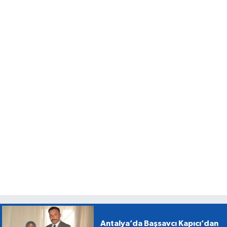
Antalya’da Başsavcı Kapıcı’dan