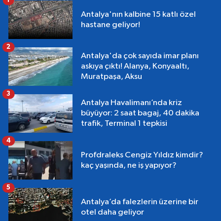
1
Antalya'nın kalbine 15 katlı özel
hastane geliyor!
2
Antalya'da çok sayıda imar planı
askıya çıktı! Alanya, Konyaaltı,
Muratpaşa, Aksu
3
Antalya Havalimanı’nda kriz
büyüyor: 2 saat bagaj, 40 dakika
trafik, Terminal 1 tepkisi
4
Profdraleks Cengiz Yıldız kimdir?
kaç yaşında, ne iş yapıyor?
5
Antalya’da falezlerin üzerine bir
otel daha geliyor