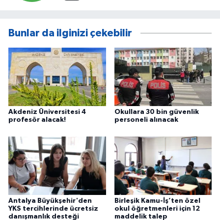
Bunlar da ilginizi çekebilir
Akdeniz Üniversitesi 4
Okullara 30 bin güvenlik
profesör alacak!
personeli alınacak
Antalya Büyükşehir'den
Birleşik Kamu-İş’ten özel
YKS tercihlerinde ücretsiz
okul öğretmenleri için 12
danışmanlık desteği
maddelik talep