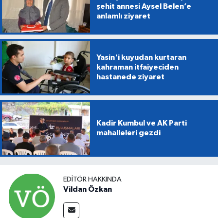
şehit annesi Aysel Belen’e
anlamlı ziyaret
Yasin'i kuyudan kurtaran
kahraman itfaiyeciden
hastanede ziyaret
Kadir Kumbul ve AK Parti
mahalleleri gezdi
EDITÖR HAKKINDA
Vildan Özkan