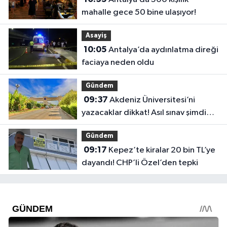
mahalle gece 50 bine ulaşıyor!
Asayiş
10:05
Antalya’da aydınlatma direği
faciaya neden oldu
Gündem
09:37
Akdeniz Üniversitesi’ni
yazacaklar dikkat! Asıl sınav şimdi
başlıyor
Gündem
09:17
Kepez’te kiralar 20 bin TL’ye
dayandı! CHP’li Özel’den tepki