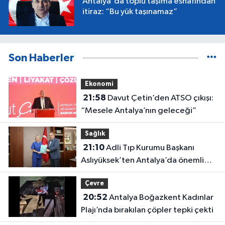
Antalya'da toplu taşıma esnafından
itiraz: “Bu yük taşınamaz”
Son Haberler
Ekonomi
21:58
Davut Çetin’den ATSO çıkışı:
“Mesele Antalya’nın geleceği”
Sağlık
21:10
Adli Tıp Kurumu Başkanı
Aslıyüksek’ten Antalya’da önemli
ziyaret
Çevre
20:52
Antalya Boğazkent Kadınlar
Plajı’nda bırakılan çöpler tepki çekti