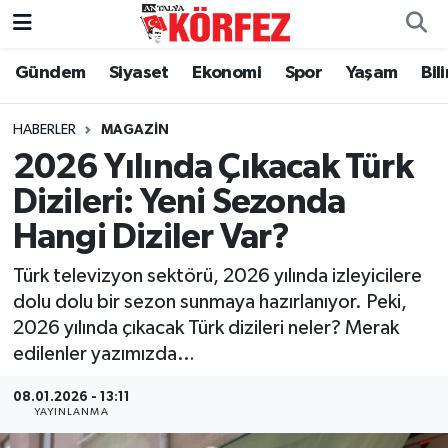
Gündem
Siyaset
Ekonomi
Spor
Yaşam
Bil
Gündem
Nöbetçi Eczaneler
Siyaset
Hava Durumu
HABERLER
MAGAZIN
2026 Yılında Çıkacak Türk
Yerel Yönetim
Trafik Durumu
Dizileri: Yeni Sezonda
Hangi Diziler Var?
Ekonomi
Süper Lig Puan Durumu ve Fikstür
Türk televizyon sektörü, 2026 yılında izleyicilere
Spor
Tüm Manşetler
dolu dolu bir sezon sunmaya hazırlanıyor. Peki,
2026 yılında çıkacak Türk dizileri neler? Merak
Yaşam
Son Dakika Haberleri
edilenler yazımızda…
Asayiş
Haber Arşivi
08.01.2026 - 13:11
YAYINLANMA
Dünya