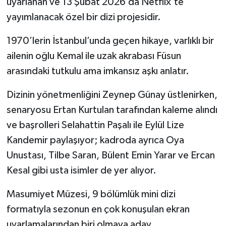
uyarlanan ve 13 Şubat 2026’da Netflix’te
yayımlanacak özel bir dizi projesidir.
1970’lerin İstanbul’unda geçen hikaye, varlıklı bir
ailenin oğlu Kemal ile uzak akrabası Füsun
arasındaki tutkulu ama imkansız aşkı anlatır.
Dizinin yönetmenliğini Zeynep Günay üstlenirken,
senaryosu Ertan Kurtulan tarafından kaleme alındı
ve başrolleri Selahattin Paşalı ile Eylül Lize
Kandemir paylaşıyor; kadroda ayrıca Oya
Unustası, Tilbe Saran, Bülent Emin Yarar ve Ercan
Kesal gibi usta isimler de yer alıyor.
Masumiyet Müzesi, 9 bölümlük mini dizi
formatıyla sezonun en çok konuşulan ekran
uyarlamalarından biri olmaya aday.