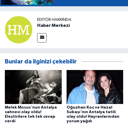
EDITÖR HAKKINDA
Haber Merkezi
Bunlar da ilginizi çekebilir
Melek Mosso'nun Antalya
Oğuzhan Koç ve Hazal
sahnesi olay oldu!
Subaşı'nın Antalya tatili
Eleştirilere tek tek cevap
olay oldu! Hayranlarından
verdi
yorum yağdı