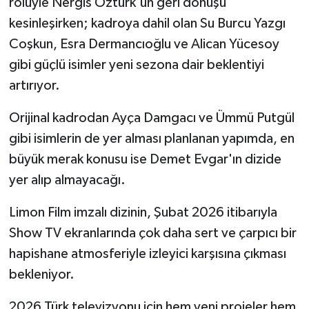
rolüyle Nergis Öztürk'ün geri dönüşü
kesinleşirken; kadroya dahil olan Su Burcu Yazgı
Coşkun, Esra Dermancıoğlu ve Alican Yücesoy
gibi güçlü isimler yeni sezona dair beklentiyi
artırıyor.
Orijinal kadrodan Ayça Damgacı ve Ümmü Putgül
gibi isimlerin de yer alması planlanan yapımda, en
büyük merak konusu ise Demet Evgar'ın dizide
yer alıp almayacağı.
Limon Film imzalı dizinin, Şubat 2026 itibarıyla
Show TV ekranlarında çok daha sert ve çarpıcı bir
hapishane atmosferiyle izleyici karşısına çıkması
bekleniyor.
2026 Türk televizyonu için hem yeni projeler hem