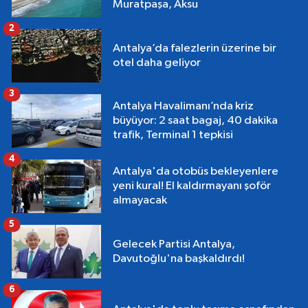
Muratpaşa, Aksu
2
Antalya’da falezlerin üzerine bir
otel daha geliyor
3
Antalya Havalimanı’nda kriz
büyüyor: 2 saat bagaj, 40 dakika
trafik, Terminal 1 tepkisi
4
Antalya'da otobüs bekleyenlere
yeni kural! El kaldırmayanı şoför
almayacak
5
Gelecek Partisi Antalya,
Davutoğlu'na başkaldırdı!
6