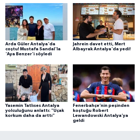
Arda Güler Antalya'da
Jahrein davet etti, Mert
coştu! Mustafa Sandal'la
Albayrak Antalya'da yedi!
'Aya Benzer'i söyledi
Yasemin Tatlıses Antalya
Fenerbahçe’nin peşinden
yolculuğunu anlattı: "Uçak
koştuğu Robert
korkum daha da arttı"
Lewandowski Antalya’ya
geldi