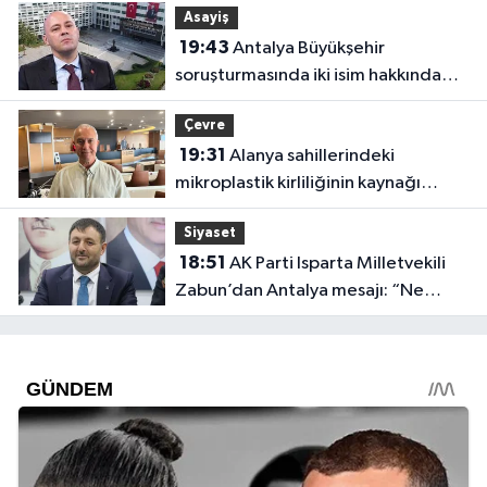
Asayiş
19:43
Antalya Büyükşehir
soruşturmasında iki isim hakkında
yeni karar
Çevre
19:31
Alanya sahillerindeki
mikroplastik kirliliğinin kaynağı
açıklandı
Siyaset
18:51
AK Parti Isparta Milletvekili
Zabun’dan Antalya mesajı: “Ne
dediysek o”