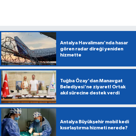
Antalya Havalimanı'nda hasar
gören radar direği yeniden
hizmette
Tuğba Özay'dan Manavgat
Belediyesi'ne ziyaret! Ortak
akıl sürecine destek verdi
Antalya Büyükşehir mobil kedi
kısırlaştırma hizmeti nerede?