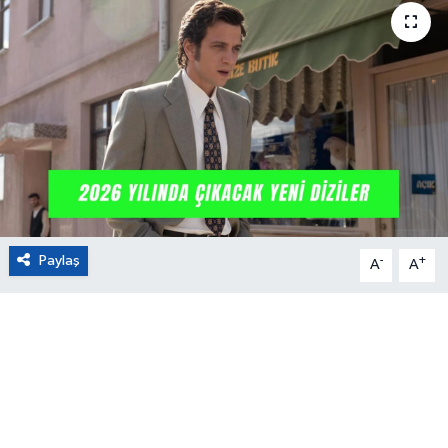
Eğitim
Sağlık
Magazin
Turizm
Çevre
Paylaş
-
+
A
A
Kültür ve Sanat
Sivil Toplum
Tarım
Bilim ve Teknoloji