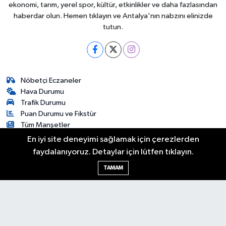
ekonomi, tarım, yerel spor, kültür, etkinlikler ve daha fazlasından
haberdar olun. Hemen tıklayın ve Antalya'nın nabzını elinizde
tutun.
Nöbetçi Eczaneler
Hava Durumu
Trafik Durumu
Puan Durumu ve Fikstür
Tüm Manşetler
Son Dakika Haberleri
En iyi site deneyimi sağlamak için çerezlerden
Haber Arşivi
faydalanıyoruz. Detaylar için lütfen tıklayın.
TAMAM
Gündem
Asayiş
Yerel Yönetim
Turizm
Tarım
Dünya
Gizlilik Sözleşmesi
İletişim
Künye