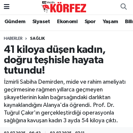
Gündem
Siyaset
Ekonomi
Spor
Yaşam
Bil
Gündem
Nöbetçi Eczaneler
Siyaset
Hava Durumu
HABERLER
SAĞLIK
41 kiloya düşen kadın,
Yerel Yönetim
Trafik Durumu
doğru teşhisle hayata
tutundu!
Ekonomi
Süper Lig Puan Durumu ve Fikstür
İzmirli Sabiha Demirden, mide ve rahim ameliyatı
Spor
Tüm Manşetler
geçirmesine rağmen yıllarca geçmeyen
şikayetlerinin kalın bağırsağındaki darlıktan
Yaşam
Son Dakika Haberleri
kaynaklandığını Alanya'da öğrendi. Prof. Dr.
Tuğrul Çakır'ın gerçekleştirdiği operasyonla
Asayiş
Haber Arşivi
sağlığına kavuşan kadın 3 ayda 54 kiloya çıktı.
Dünya