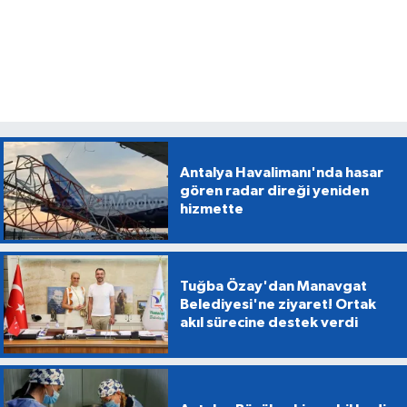
Antalya Havalimanı'nda hasar
gören radar direği yeniden
hizmette
Tuğba Özay'dan Manavgat
Belediyesi'ne ziyaret! Ortak
akıl sürecine destek verdi