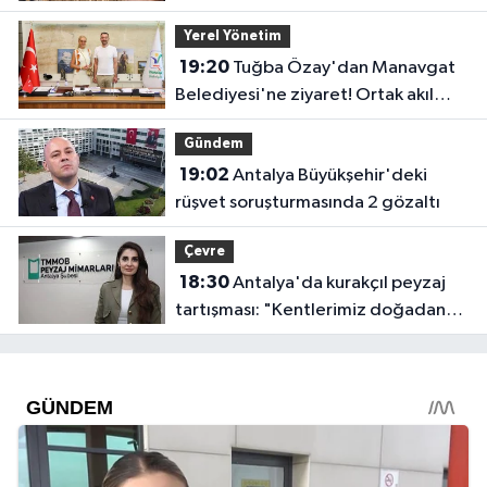
Yerel Yönetim
19:20
Tuğba Özay'dan Manavgat
Belediyesi'ne ziyaret! Ortak akıl
sürecine destek verdi
Gündem
19:02
Antalya Büyükşehir'deki
rüşvet soruşturmasında 2 gözaltı
Çevre
18:30
Antalya'da kurakçıl peyzaj
tartışması: "Kentlerimiz doğadan
koparılıyor"