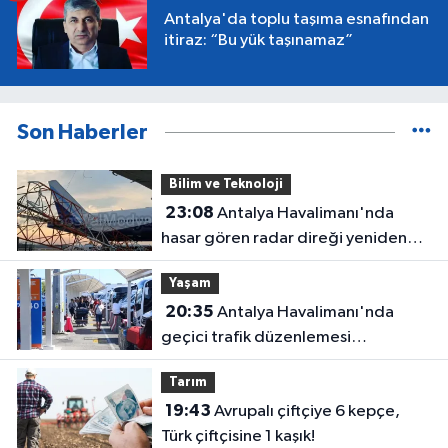
Antalya'da toplu taşıma esnafından
itiraz: “Bu yük taşınamaz”
Son Haberler
Bilim ve Teknoloji
23:08
Antalya Havalimanı'nda
hasar gören radar direği yeniden
hizmette
Yaşam
20:35
Antalya Havalimanı'nda
geçici trafik düzenlemesi
uygulanacak! Yolculara uyarı
Tarım
19:43
Avrupalı çiftçiye 6 kepçe,
Türk çiftçisine 1 kaşık!