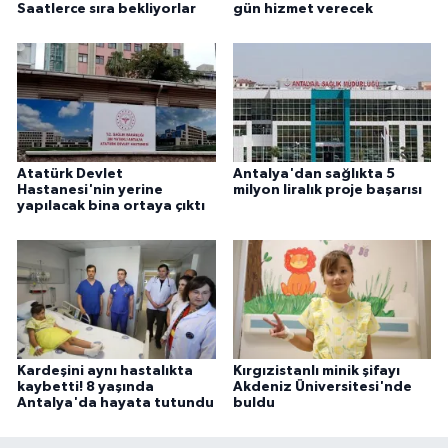
Saatlerce sıra bekliyorlar
gün hizmet verecek
Atatürk Devlet
Antalya'dan sağlıkta 5
Hastanesi'nin yerine
milyon liralık proje başarısı
yapılacak bina ortaya çıktı
Kardeşini aynı hastalıkta
Kırgızistanlı minik şifayı
kaybetti! 8 yaşında
Akdeniz Üniversitesi'nde
Antalya'da hayata tutundu
buldu