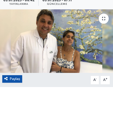
03.07.2025 - 06:42
03.07.2025 - 07:11
YAYINLANMA
GÜNCELLEME
Eğitim
Sağlık
Magazin
Turizm
Çevre
Kültür ve Sanat
Paylaş
-
+
A
A
Sivil Toplum
Tarım
Bilim ve Teknoloji