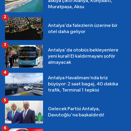
askıya çıktı! Alanya, Konyaaltı,
Muratpaşa, Aksu
2
Antalya’da falezlerin üzerine bir
otel daha geliyor
3
Antalya'da otobüs bekleyenlere
yeni kural! El kaldırmayanı şoför
almayacak
4
Antalya Havalimanı’nda kriz
büyüyor: 2 saat bagaj, 40 dakika
trafik, Terminal 1 tepkisi
5
Gelecek Partisi Antalya,
Davutoğlu'na başkaldırdı!
6