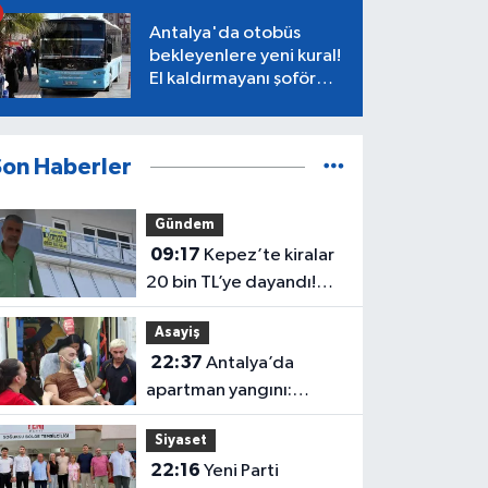
Antalya'da otobüs
bekleyenlere yeni kural!
El kaldırmayanı şoför
almayacak
Son Haberler
Gündem
09:17
Kepez’te kiralar
20 bin TL’ye dayandı!
CHP’li Özel’den tepki
Asayiş
22:37
Antalya’da
apartman yangını:
Mahsur kalan aile
Siyaset
kurtarıldı
22:16
Yeni Parti