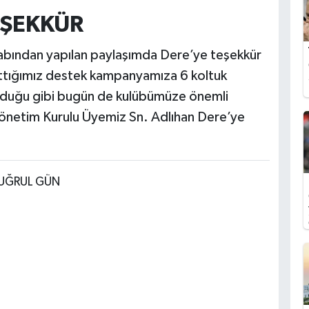
EŞEKKÜR
sabından yapılan paylaşımda Dere’ye teşekkür
ttığımız destek kampanyamıza 6 koltuk
olduğu gibi bugün de kulübümüze önemli
Yönetim Kurulu Üyemiz Sn. Adlıhan Dere’ye
TUĞRUL GÜN