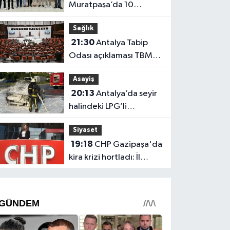
Muratpaşa’da 10
belediye meclis üyesiyle
Sağlık
güçlendi
21:30
Antalya Tabip
Odası açıklaması TBMM
gündeminde
Asayiş
20:13
Antalya’da seyir
halindeki LPG’li
otomobil alev aldı: 4
Siyaset
yaralı
19:18
CHP Gazipaşa'da
kira krizi hortladı: İl
Başkanlığı mahkemeye
gitti