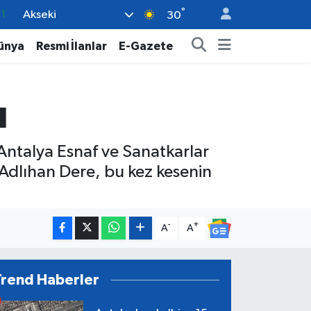
°
Akseki
8
30
2
ünya
Resmi İlanlar
E-Gazete
8
3
ı
4
11
Antalya Esnaf ve Sanatkarlar
Adlıhan Dere, bu kez kesenin
-
+
A
A
Trend Haberler