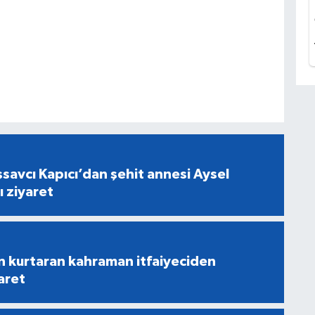
savcı Kapıcı’dan şehit annesi Aysel
ı ziyaret
n kurtaran kahraman itfaiyeciden
aret