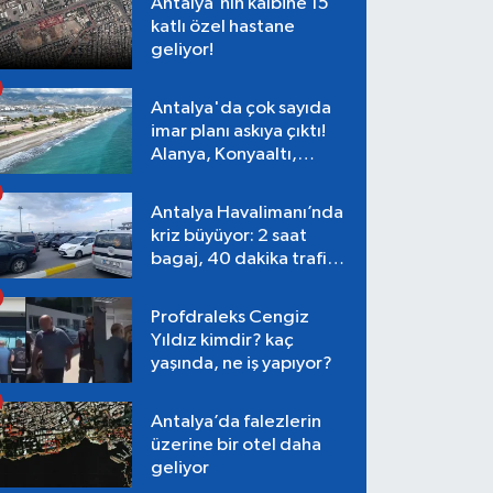
Antalya'nın kalbine 15
katlı özel hastane
geliyor!
Antalya'da çok sayıda
imar planı askıya çıktı!
Alanya, Konyaaltı,
Muratpaşa, Aksu
Antalya Havalimanı’nda
kriz büyüyor: 2 saat
bagaj, 40 dakika trafik,
Terminal 1 tepkisi
Profdraleks Cengiz
Yıldız kimdir? kaç
yaşında, ne iş yapıyor?
Antalya’da falezlerin
üzerine bir otel daha
geliyor