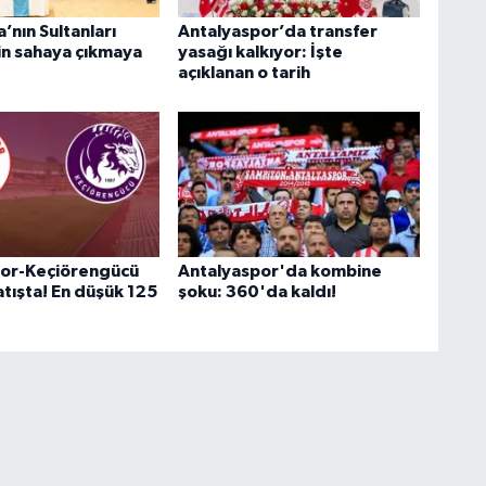
’nın Sultanları
Antalyaspor’da transfer
çin sahaya çıkmaya
yasağı kalkıyor: İşte
açıklanan o tarih
por-Keçiörengücü
Antalyaspor'da kombine
satışta! En düşük 125
şoku: 360'da kaldı!