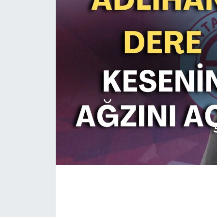
Eğitim
Sağlık
Magazin
Turizm
Çevre
Kültür ve Sanat
Sivil Toplum
Tarım
Bilim ve Teknoloji