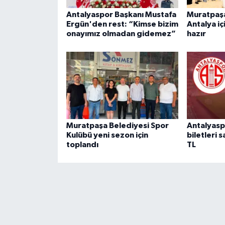
Antalyaspor Başkanı Mustafa
Muratpaşa
Ergün'den rest: “Kimse bizim
Antalya i
onayımız olmadan gidemez”
hazır
Muratpaşa Belediyesi Spor
Antalyas
Kulübü yeni sezon için
biletleri 
toplandı
TL