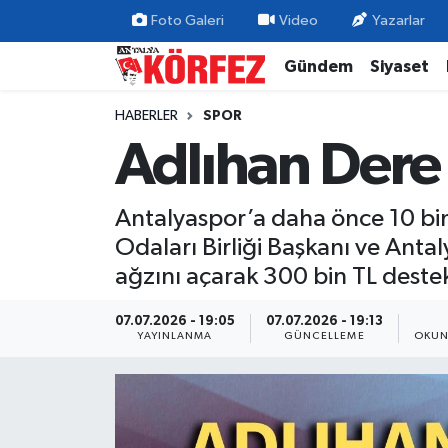
Foto Galeri
Video
Yazarlar
Gündem
Siyaset
Gündem
Nöbetçi Eczaneler
HABERLER
SPOR
Siyaset
Hava Durumu
Adlıhan Dere 
Yerel Yönetim
Trafik Durumu
Antalyaspor’a daha önce 10 bin
Ekonomi
Süper Lig Puan Durumu ve Fikstür
Odaları Birliği Başkanı ve Ant
ağzını açarak 300 bin TL deste
Spor
Tüm Manşetler
07.07.2026 - 19:05
07.07.2026 - 19:13
Yaşam
Son Dakika Haberleri
YAYINLANMA
GÜNCELLEME
OKUN
Asayiş
Haber Arşivi
Dünya