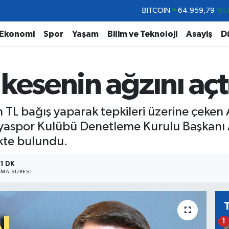
DOLAR
47,7436
%0.1
EURO
55,2510
%0.3
Ekonomi
Spor
Yaşam
Bilim ve Teknoloji
Asayiş
D
STERLİN
64,4811
%0.3
GRAM ALTIN
6660.55
%0.0
kesenin ağzını açt
BİST100
13.779
%-1
BITCOIN
64.959,79
%1.
 TL bağış yaparak tepkileri üzerine çeken 
alyaspor Kulübü Denetleme Kurulu Başkanı 
kte bulundu.
1 DK
MA SÜRESI
1