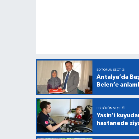
EDITÖRÜN SEÇTIĞI
Antalya’da Baş
Belen’e anlaml
EDITÖRÜN SEÇTIĞI
Yasin'i kuyuda
hastanede ziy