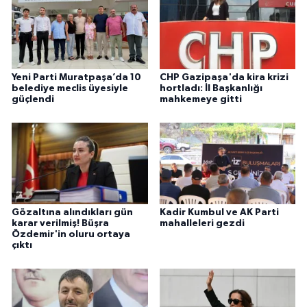
Yeni Parti Muratpaşa’da 10
CHP Gazipaşa'da kira krizi
belediye meclis üyesiyle
hortladı: İl Başkanlığı
güçlendi
mahkemeye gitti
Gözaltına alındıkları gün
Kadir Kumbul ve AK Parti
karar verilmiş! Büşra
mahalleleri gezdi
Özdemir'in oluru ortaya
çıktı