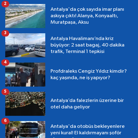
2
Antalya'da çok sayıda imar planı
askıya çıktı! Alanya, Konyaaltı,
Muratpaşa, Aksu
3
Antalya Havalimanı’nda kriz
büyüyor: 2 saat bagaj, 40 dakika
trafik, Terminal 1 tepkisi
4
Profdraleks Cengiz Yıldız kimdir?
kaç yaşında, ne iş yapıyor?
5
Antalya’da falezlerin üzerine bir
otel daha geliyor
6
Antalya'da otobüs bekleyenlere
yeni kural! El kaldırmayanı şoför