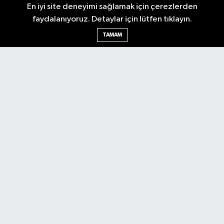
En iyi site deneyimi sağlamak için çerezlerden
faydalanıyoruz. Detaylar için lütfen tıklayın.
TAMAM
Antalya Körfez Gazetesi... Antalya'nın nabzını tutan internet
haber sitemizde en son gelişmeleri keşfedin. Gündem, siyaset,
ekonomi, tarım, yerel spor, kültür, etkinlikler ve daha fazlasından
haberdar olun. Hemen tıklayın ve Antalya'nın nabzını elinizde