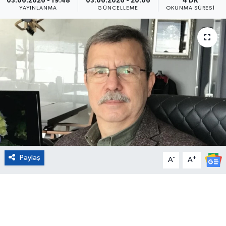
03.06.2026 - 19:48
03.06.2026 - 20:06
4 DK
YAYINLANMA
GÜNCELLEME
OKUNMA SÜRESI
Eğitim
Sağlık
Magazin
Turizm
Çevre
Kültür ve Sanat
Paylaş
-
+
A
A
Sivil Toplum
Tarım
Bilim ve Teknoloji