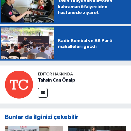
Yasin'i kuyudan kurtaran
kahraman itfaiyeciden
hastanede ziyaret
Kadir Kumbul ve AK Parti
mahalleleri gezdi
EDITÖR HAKKINDA
Tahsin Can Önalp
Bunlar da ilginizi çekebilir