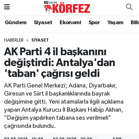
Gündem
Siyaset
Ekonomi
Spor
Yaşam
Bil
Gündem
Nöbetçi Eczaneler
Siyaset
Hava Durumu
HABERLER
SIYASET
AK Parti 4 il başkanını
Yerel Yönetim
Trafik Durumu
değiştirdi: Antalya'dan
'taban' çağrısı geldi
Ekonomi
Süper Lig Puan Durumu ve Fikstür
AK Parti Genel Merkezi; Adana, Diyarbakır,
Spor
Tüm Manşetler
Giresun ve Siirt il başkanlıklarında bayrak
değişimine gitti. Yeni atamalarla ilgili açıklama
Yaşam
Son Dakika Haberleri
yapan Antalya Kurucu İl Başkanı Habip Akhan,
"Değişim yapılırken tabana ses verilmeli"
Asayiş
Haber Arşivi
çağrısında bulundu.
Dünya