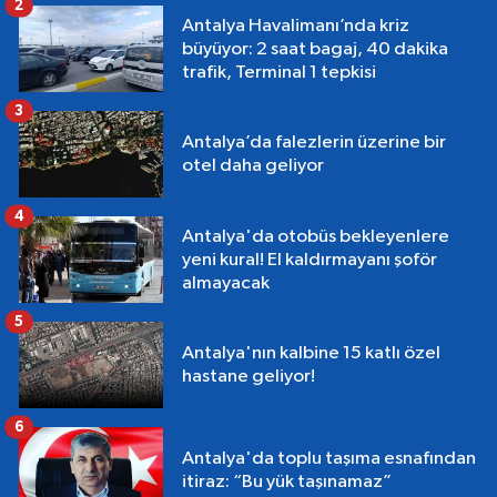
2
Antalya Havalimanı’nda kriz
büyüyor: 2 saat bagaj, 40 dakika
trafik, Terminal 1 tepkisi
3
Antalya’da falezlerin üzerine bir
otel daha geliyor
4
Antalya'da otobüs bekleyenlere
yeni kural! El kaldırmayanı şoför
almayacak
5
Antalya'nın kalbine 15 katlı özel
hastane geliyor!
6
Antalya'da toplu taşıma esnafından
itiraz: “Bu yük taşınamaz”