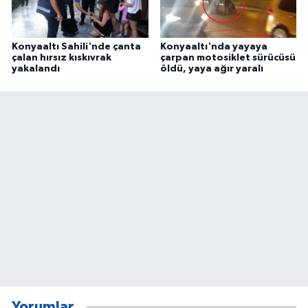
Konyaaltı Sahili'nde çanta
Konyaaltı'nda yayaya
çalan hırsız kıskıvrak
çarpan motosiklet sürücüsü
yakalandı
öldü, yaya ağır yaralı
Yorumlar