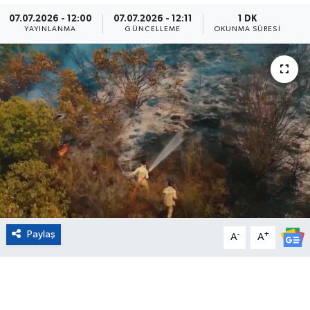
07.07.2026 - 12:00
07.07.2026 - 12:11
1 DK
Eğitim
YAYINLANMA
GÜNCELLEME
OKUNMA SÜRESI
Sağlık
Magazin
Turizm
Çevre
Kültür ve Sanat
Paylaş
-
+
Sivil Toplum
A
A
Tarım
Bilim ve Teknoloji