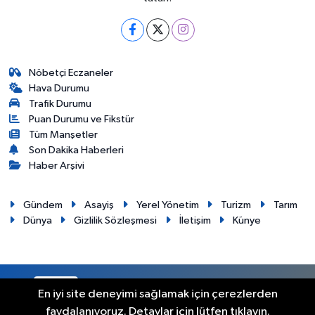
Nöbetçi Eczaneler
Hava Durumu
Trafik Durumu
Puan Durumu ve Fikstür
Tüm Manşetler
Son Dakika Haberleri
Haber Arşivi
Gündem
Asayiş
Yerel Yönetim
Turizm
Tarım
Dünya
Gizlilik Sözleşmesi
İletişim
Künye
RSS
Copyright © 2012. Her hakkı saklıdır.
En iyi site deneyimi sağlamak için çerezlerden
faydalanıyoruz. Detaylar için lütfen tıklayın.