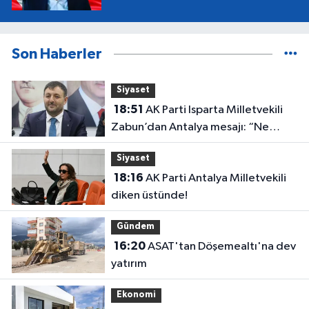
Son Haberler
Siyaset
18:51
AK Parti Isparta Milletvekili
Zabun’dan Antalya mesajı: “Ne
dediysek o”
Siyaset
18:16
AK Parti Antalya Milletvekili
diken üstünde!
Gündem
16:20
ASAT'tan Döşemealtı'na dev
yatırım
Ekonomi