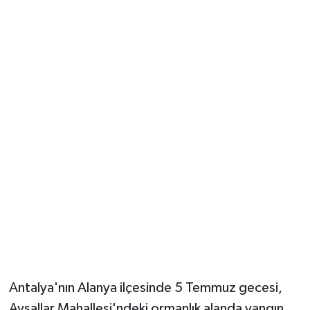
Güvenlik
Resmi İlanlar
Antalya'nın Alanya ilçesinde 5 Temmuz gecesi,
Avsallar Mahallesi'ndeki ormanlık alanda yangın