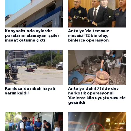
Konyaaltı'nda aylardır
Antalya'da temmuz
paralarını alamayan işçiler
mesaisi! 12 bin olay,
inşaat çatısına çıktı
binlerce operasyon
Kumluca'da nikâh hayali
Antalya dahil 71 ilde dev
yarım kaldı!
narkotik operasyonu!
Yüzlerce kilo uyuşturucu ele
geçirildi