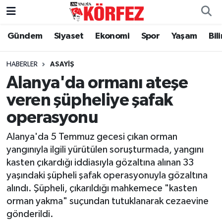
Gündem
Siyaset
Ekonomi
Spor
Yaşam
Bil
Gündem
Nöbetçi Eczaneler
Siyaset
Hava Durumu
HABERLER
ASAYIŞ
Alanya'da ormanı ateşe
Yerel Yönetim
Trafik Durumu
veren şüpheliye şafak
operasyonu
Ekonomi
Süper Lig Puan Durumu ve Fikstür
Alanya'da 5 Temmuz gecesi çıkan orman
Spor
Tüm Manşetler
yangınıyla ilgili yürütülen soruşturmada, yangını
kasten çıkardığı iddiasıyla gözaltına alınan 33
Yaşam
Son Dakika Haberleri
yaşındaki şüpheli şafak operasyonuyla gözaltına
alındı. Şüpheli, çıkarıldığı mahkemece "kasten
Asayiş
Haber Arşivi
orman yakma" suçundan tutuklanarak cezaevine
gönderildi.
Dünya