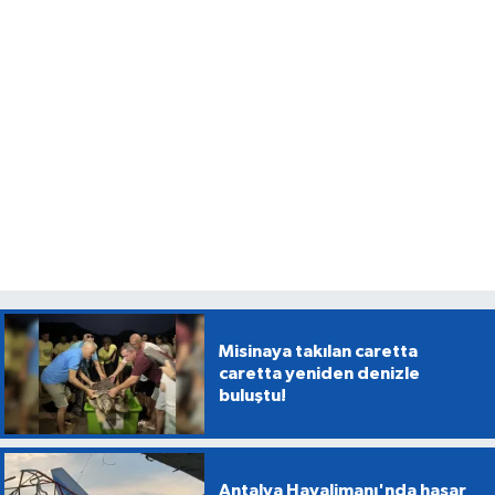
Misinaya takılan caretta
caretta yeniden denizle
buluştu!
Antalya Havalimanı'nda hasar