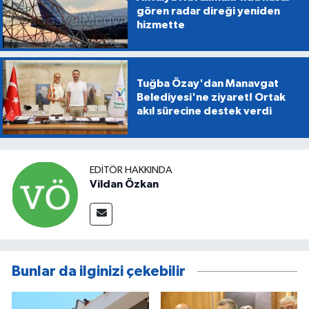
gören radar direği yeniden
hizmette
Tuğba Özay'dan Manavgat
Belediyesi'ne ziyaret! Ortak
akıl sürecine destek verdi
EDITÖR HAKKINDA
Vildan Özkan
Bunlar da ilginizi çekebilir