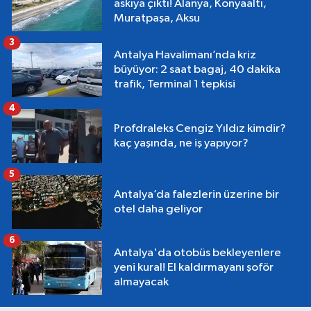
askıya çıktı! Alanya, Konyaaltı,
Muratpaşa, Aksu
3
Antalya Havalimanı’nda kriz
büyüyor: 2 saat bagaj, 40 dakika
trafik, Terminal 1 tepkisi
4
Profdraleks Cengiz Yıldız kimdir?
kaç yaşında, ne iş yapıyor?
5
Antalya’da falezlerin üzerine bir
otel daha geliyor
6
Antalya'da otobüs bekleyenlere
yeni kural! El kaldırmayanı şoför
almayacak