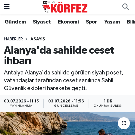
Gündem
Siyaset
Ekonomi
Spor
Yaşam
Bil
Gündem
Nöbetçi Eczaneler
Siyaset
Hava Durumu
HABERLER
ASAYIŞ
Alanya'da sahilde ceset
Yerel Yönetim
Trafik Durumu
ihbarı
Ekonomi
Süper Lig Puan Durumu ve Fikstür
Antalya Alanya'da sahilde görülen siyah poşet,
vatandaşlar tarafından ceset sanılınca Sahil
Spor
Tüm Manşetler
Güvenlik ekipleri harekete geçti.
Yaşam
Son Dakika Haberleri
03.07.2026 - 11:15
03.07.2026 - 11:56
1 DK
YAYINLANMA
GÜNCELLEME
OKUNMA SÜRESI
Asayiş
Haber Arşivi
Dünya