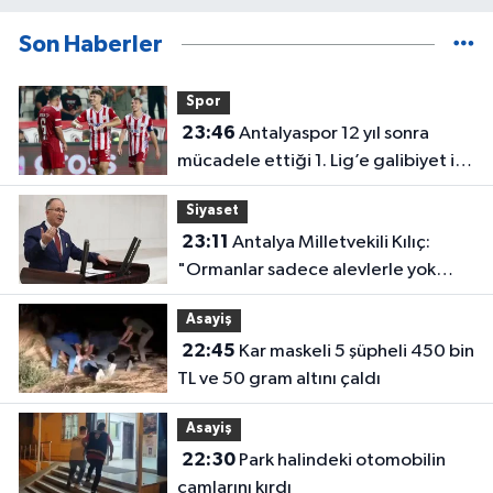
Son Haberler
Spor
23:46
Antalyaspor 12 yıl sonra
mücadele ettiği 1. Lig’e galibiyet ile
başladı
Siyaset
23:11
Antalya Milletvekili Kılıç:
"Ormanlar sadece alevlerle yok
olmuyor"
Asayiş
22:45
Kar maskeli 5 şüpheli 450 bin
TL ve 50 gram altını çaldı
Asayiş
22:30
Park halindeki otomobilin
camlarını kırdı