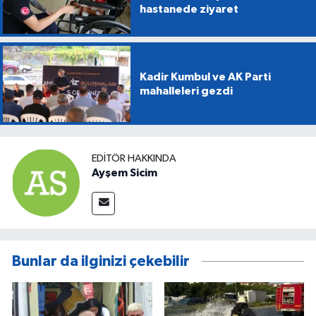
hastanede ziyaret
Kadir Kumbul ve AK Parti
mahalleleri gezdi
EDITÖR HAKKINDA
Ayşem Sicim
Bunlar da ilginizi çekebilir