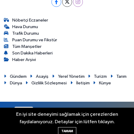
Nöbetçi Eczaneler
Hava Durumu
Trafik Durumu
Puan Durumu ve Fikstür
Tüm Manşetler
Son Dakika Haberleri
Haber Arşivi
Gündem
Asayiş
Yerel Yönetim
Turizm
Tarım
Dünya
Gizlilik Sözleşmesi
İletişim
Künye
RSS
Copyright © 2012. Her hakkı saklıdır.
En iyi site deneyimi sağlamak için çerezlerden
faydalanıyoruz. Detaylar için lütfen tıklayın.
Haber Yazılımı:
TE Bilişim
TAMAM