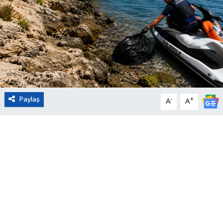
Eğitim
Sağlık
Magazin
Turizm
Paylaş
-
+
A
A
Çevre
Kültür ve Sanat
Sivil Toplum
Tarım
Bilim ve Teknoloji