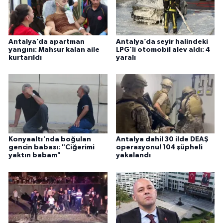
Antalya’da apartman
Antalya’da seyir halindeki
yangını: Mahsur kalan aile
LPG’li otomobil alev aldı: 4
kurtarıldı
yaralı
Konyaaltı'nda boğulan
Antalya dahil 30 ilde DEAŞ
gencin babası: "Ciğerimi
operasyonu! 104 şüpheli
yaktın babam"
yakalandı