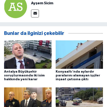
Ayşem Sicim
Bunlar da ilginizi çekebilir
Antalya Büyükşehir
Konyaaltı'nda aylardır
soruşturmasında iki isim
paralarını alamayan işçiler
hakkında yeni karar
inşaat çatısına çıktı