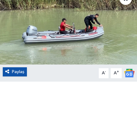
Eğitim
Sağlık
Magazin
Turizm
Paylaş
-
+
Çevre
A
A
Kültür ve Sanat
Sivil Toplum
Tarım
Bilim ve Teknoloji