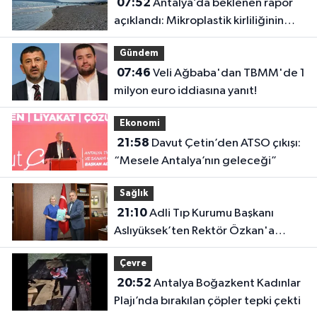
07:52
Antalya’da beklenen rapor
açıklandı: Mikroplastik kirliliğinin
kaynağı belli oldu
Gündem
07:46
Veli Ağbaba'dan TBMM'de 1
milyon euro iddiasına yanıt!
Ekonomi
21:58
Davut Çetin’den ATSO çıkışı:
“Mesele Antalya’nın geleceği”
Sağlık
21:10
Adli Tıp Kurumu Başkanı
Aslıyüksek’ten Rektör Özkan'a
davet
Çevre
20:52
Antalya Boğazkent Kadınlar
Plajı’nda bırakılan çöpler tepki çekti