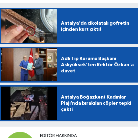
Antalya’da çikolatalı gofretin
içinden kurt çıktı!
Adli Tıp Kurumu Başkanı
Aslıyüksek’ten Rektör Özkan'a
davet
Antalya Boğazkent Kadınlar
Plajı’nda bırakılan çöpler tepki
çekti
EDITÖR HAKKINDA