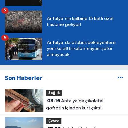
5
Antalya'nın kalbine 15 katlı özel
hastane geliyor!
6
Antalya'da otobüs bekleyenlere
yeni kural! El kaldırmayanı şoför
almayacak
Son Haberler
Sağlık
08:16
Antalya’da çikolatalı
gofretin içinden kurt çıktı!
Çevre