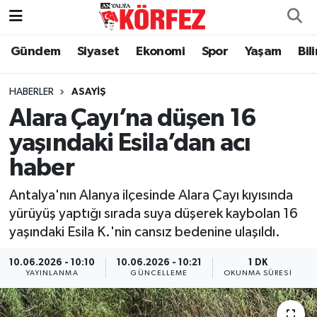
Gündem
Siyaset
Ekonomi
Spor
Yaşam
Bil
Gündem
Nöbetçi Eczaneler
Siyaset
Hava Durumu
HABERLER
ASAYIŞ
Alara Çayı’na düşen 16
Yerel Yönetim
Trafik Durumu
yaşındaki Esila’dan acı
haber
Ekonomi
Süper Lig Puan Durumu ve Fikstür
Antalya'nın Alanya ilçesinde Alara Çayı kıyısında
Spor
Tüm Manşetler
yürüyüş yaptığı sırada suya düşerek kaybolan 16
yaşındaki Esila K.'nin cansız bedenine ulaşıldı.
Yaşam
Son Dakika Haberleri
10.06.2026 - 10:10
10.06.2026 - 10:21
1 DK
Asayiş
Haber Arşivi
YAYINLANMA
GÜNCELLEME
OKUNMA SÜRESI
Dünya