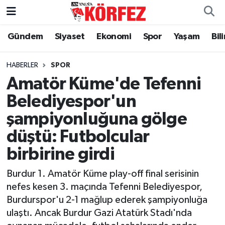
Gündem
Siyaset
Ekonomi
Spor
Yaşam
Bil
Gündem
Nöbetçi Eczaneler
Siyaset
Hava Durumu
HABERLER
SPOR
Amatör Küme'de Tefenni
Yerel Yönetim
Trafik Durumu
Belediyespor'un
şampiyonluğuna gölge
Ekonomi
Süper Lig Puan Durumu ve Fikstür
düştü: Futbolcular
Spor
Tüm Manşetler
birbirine girdi
Yaşam
Son Dakika Haberleri
Burdur 1. Amatör Küme play-off final serisinin
nefes kesen 3. maçında Tefenni Belediyespor,
Asayiş
Haber Arşivi
Burdurspor'u 2-1 mağlup ederek şampiyonluğa
ulaştı. Ancak Burdur Gazi Atatürk Stadı'nda
Dünya