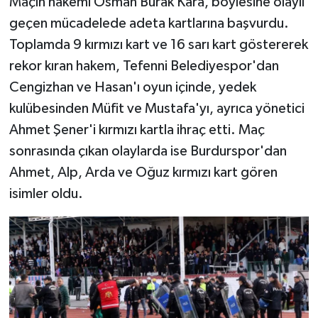
Maçın hakemi Osman Burak Kara, böylesine olaylı
geçen mücadelede adeta kartlarına başvurdu.
Toplamda 9 kırmızı kart ve 16 sarı kart göstererek
rekor kıran hakem, Tefenni Belediyespor'dan
Cengizhan ve Hasan'ı oyun içinde, yedek
kulübesinden Müfit ve Mustafa'yı, ayrıca yönetici
Ahmet Şener'i kırmızı kartla ihraç etti. Maç
sonrasında çıkan olaylarda ise Burdurspor'dan
Ahmet, Alp, Arda ve Oğuz kırmızı kart gören
isimler oldu.