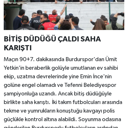
BİTİŞ DÜDÜĞÜ ÇALDI SAHA
KARIŞTI
Maçın 90+7. dakikasında Burdurspor'dan Ümit
Yetkin'in beraberlik golüyle umutlanan ev sahibi
ekip, uzatma devrelerinde yine Emin İnce'nin
golüne engel olamadı ve Tefenni Belediyespor
şampiyonluğa uzandı. Ancak bitiş düdüğüyle
birlikte saha karıştı. İki takım futbolcuları arasında
tekme ve yumrukların konuştuğu kavgayı polis
güçlükle kontrol altına alabildi. Soyunma odasına
gönderilen Burdursporlu futbolcuların ardından,