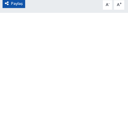
Paylaş
-
+
A
A
Güvenlik
Resmi İlanlar