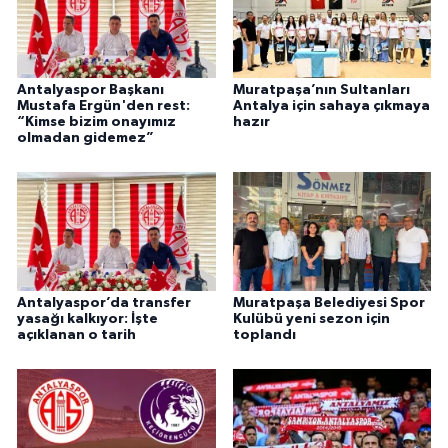
Antalyaspor Başkanı
Muratpaşa’nın Sultanları
Mustafa Ergün'den rest:
Antalya için sahaya çıkmaya
“Kimse bizim onayımız
hazır
olmadan gidemez”
Antalyaspor’da transfer
Muratpaşa Belediyesi Spor
yasağı kalkıyor: İşte
Kulübü yeni sezon için
açıklanan o tarih
toplandı