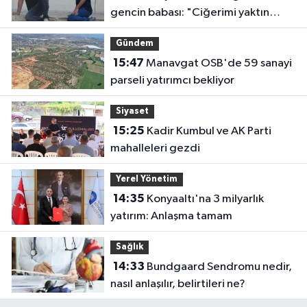
gencin babası: "Ciğerimi yaktın
babam"
Gündem
15:47
Manavgat OSB'de 59 sanayi
parseli yatırımcı bekliyor
Siyaset
15:25
Kadir Kumbul ve AK Parti
mahalleleri gezdi
Yerel Yönetim
14:35
Konyaaltı'na 3 milyarlık
yatırım: Anlaşma tamam
Sağlık
14:33
Bundgaard Sendromu nedir,
nasıl anlaşılır, belirtileri ne?