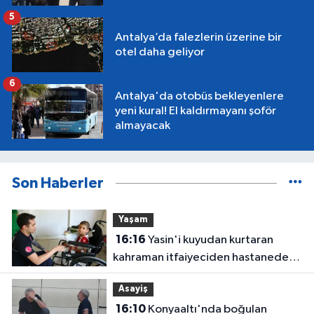
5
Antalya’da falezlerin üzerine bir
otel daha geliyor
6
Antalya'da otobüs bekleyenlere
yeni kural! El kaldırmayanı şoför
almayacak
Son Haberler
Yaşam
16:16
Yasin'i kuyudan kurtaran
kahraman itfaiyeciden hastanede
ziyaret
Asayiş
16:10
Konyaaltı'nda boğulan