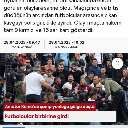
oynanan mücadele, futbol sahalarında ender
görülen olaylara sahne oldu. Maç içinde ve bitiş
Eğitim
düdüğünün ardından futbolcular arasında çıkan
kavgayı polis güçlükle ayırdı. Olaylı maçta hakem
Sağlık
tam 9 kırmızı ve 16 sarı kart gösterdi.
Magazin
28.04.2025 - 09:47
28.04.2025 - 10:02
YAYINLANMA
GÜNCELLEME
Turizm
Çevre
Kültür ve Sanat
Sivil Toplum
Tarım
Bilim ve Teknoloji