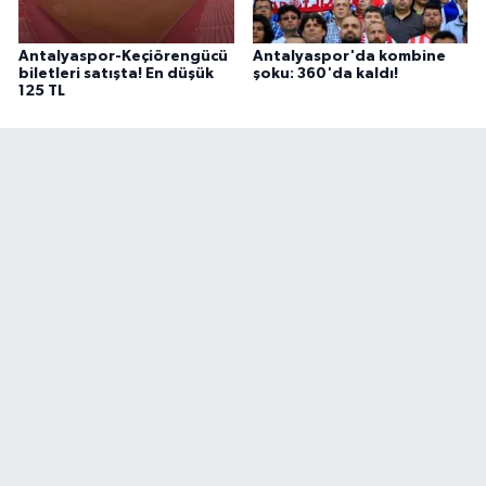
Antalyaspor-Keçiörengücü
Antalyaspor'da kombine
biletleri satışta! En düşük
şoku: 360'da kaldı!
125 TL