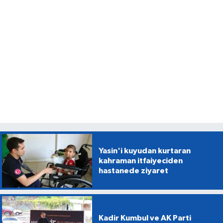
Yasin'i kuyudan kurtaran
kahraman itfaiyeciden
hastanede ziyaret
Kadir Kumbul ve AK Parti