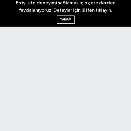
En iyi site deneyimi sağlamak için çerezlerden
faydalanıyoruz. Detaylar için lütfen tıklayın.
TAMAM
Antalya Körfez Gazetesi... Antalya'nın nabzını tutan internet
haber sitemizde en son gelişmeleri keşfedin. Gündem, siyaset,
ekonomi, tarım, yerel spor, kültür, etkinlikler ve daha fazlasından
haberdar olun. Hemen tıklayın ve Antalya'nın nabzını elinizde
tutun.
Nöbetçi Eczaneler
Hava Durumu
Trafik Durumu
Puan Durumu ve Fikstür
Tüm Manşetler
Son Dakika Haberleri
Haber Arşivi