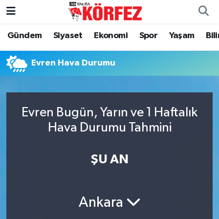
Gündem
Siyaset
Ekonomi
Spor
Yaşam
Bil
Gündem
Nöbetçi Eczaneler
Siyaset
Hava Durumu
Evren Hava Durumu
Yerel Yönetim
Trafik Durumu
Evren Bugün, Yarın ve 1 Haftalık
Ekonomi
Süper Lig Puan Durumu ve Fikstür
Hava Durumu Tahmini
Spor
Tüm Manşetler
ŞU AN
Yaşam
Son Dakika Haberleri
Asayiş
Haber Arşivi
Ankara
Dünya