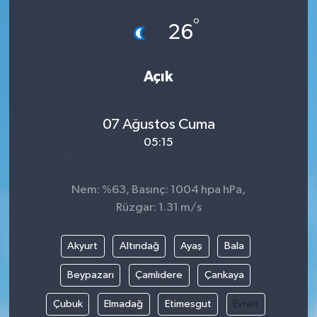
°
Eğitim
26
Sağlık
Açık
Magazin
07 Ağustos Cuma
Turizm
05:15
Çevre
Nem: %63, Basınç: 1004 hpa hPa,
Kültür ve Sanat
Rüzgar: 1.31 m/s
Sivil Toplum
Akyurt
Altındağ
Ayaş
Bala
Beypazarı
Çamlıdere
Çankaya
Tarım
Çubuk
Elmadağ
Etimesgut
Evren
Bilim ve Teknoloji