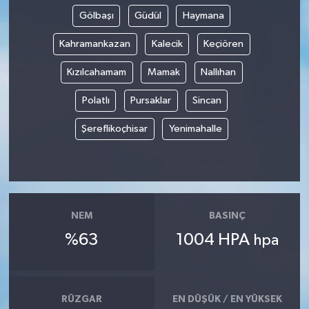
Gölbaşı
Güdül
Haymana
Güvenlik
Kahramankazan
Kalecik
Keçiören
Resmi İlanlar
Kızılcahamam
Mamak
Nallıhan
Polatlı
Pursaklar
Sincan
Şereflikoçhisar
Yenimahalle
NEM
BASINÇ
%63
1004 HPA
hpa
RÜZGAR
EN DÜŞÜK / EN YÜKSEK