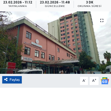
23.02.2026 - 11:12
23.02.2026 - 11:48
3 DK
YAYINLANMA
GÜNCELLEME
OKUNMA SÜRESI
Eğitim
Sağlık
Magazin
Turizm
Çevre
Kültür ve Sanat
Paylaş
-
+
A
A
Sivil Toplum
Tarım
Bilim ve Teknoloji