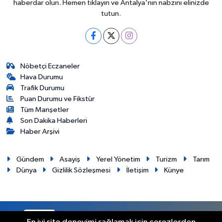
haberdar olun. Hemen tıklayın ve Antalya'nın nabzını elinizde
tutun.
Nöbetçi Eczaneler
Hava Durumu
Trafik Durumu
Puan Durumu ve Fikstür
Tüm Manşetler
Son Dakika Haberleri
Haber Arşivi
Gündem
Asayiş
Yerel Yönetim
Turizm
Tarım
Dünya
Gizlilik Sözleşmesi
İletişim
Künye
RSS
Copyright © 2012. Her hakkı saklıdır.