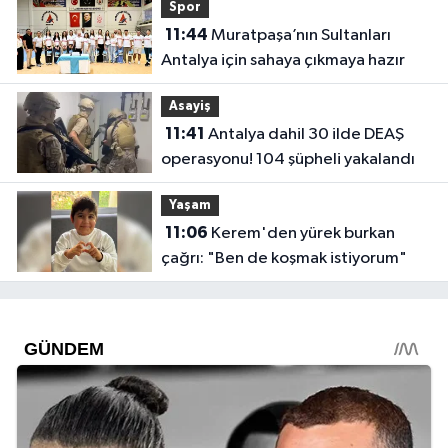
Spor
11:44
Muratpaşa’nın Sultanları
Antalya için sahaya çıkmaya hazır
Asayiş
11:41
Antalya dahil 30 ilde DEAŞ
operasyonu! 104 şüpheli yakalandı
Yaşam
11:06
Kerem'den yürek burkan
çağrı: "Ben de koşmak istiyorum"