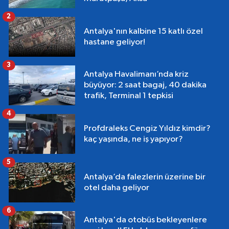
2
Antalya'nın kalbine 15 katlı özel
hastane geliyor!
3
Antalya Havalimanı’nda kriz
büyüyor: 2 saat bagaj, 40 dakika
trafik, Terminal 1 tepkisi
4
Profdraleks Cengiz Yıldız kimdir?
kaç yaşında, ne iş yapıyor?
5
Antalya’da falezlerin üzerine bir
otel daha geliyor
6
Antalya'da otobüs bekleyenlere