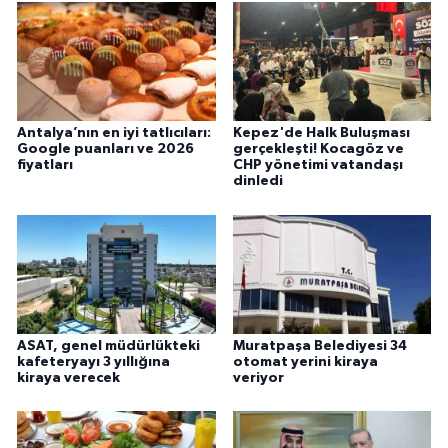
Antalya’nın en iyi tatlıcıları:
Kepez'de Halk Buluşması
Google puanları ve 2026
gerçekleşti! Kocagöz ve
fiyatları
CHP yönetimi vatandaşı
dinledi
ASAT, genel müdürlükteki
Muratpaşa Belediyesi 34
kafeteryayı 3 yıllığına
otomat yerini kiraya
kiraya verecek
veriyor