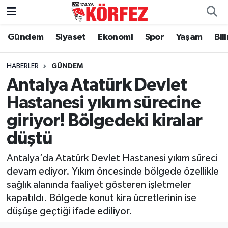
Gündem
Siyaset
Ekonomi
Spor
Yaşam
Bil
Gündem
Nöbetçi Eczaneler
Siyaset
Hava Durumu
HABERLER
GÜNDEM
Antalya Atatürk Devlet
Yerel Yönetim
Trafik Durumu
Hastanesi yıkım sürecine
giriyor! Bölgedeki kiralar
Ekonomi
Süper Lig Puan Durumu ve Fikstür
düştü
Spor
Tüm Manşetler
Antalya’da Atatürk Devlet Hastanesi yıkım süreci
Yaşam
Son Dakika Haberleri
devam ediyor. Yıkım öncesinde bölgede özellikle
sağlık alanında faaliyet gösteren işletmeler
Asayiş
Haber Arşivi
kapatıldı. Bölgede konut kira ücretlerinin ise
düşüşe geçtiği ifade ediliyor.
Dünya