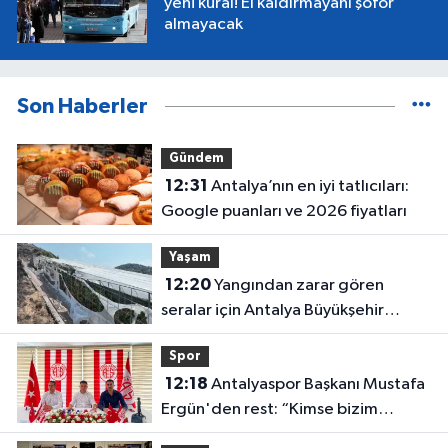
yeni kural! El kaldırmayanı şoför
almayacak
Son Haberler
Gündem
12:31
Antalya’nın en iyi tatlıcıları:
Google puanları ve 2026 fiyatları
Yaşam
12:20
Yangından zarar gören
seralar için Antalya Büyükşehir
harekete geçti
Spor
12:18
Antalyaspor Başkanı Mustafa
Ergün'den rest: “Kimse bizim
onayımız olmadan gidemez”